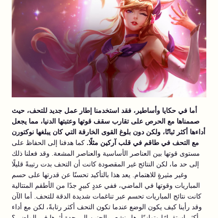
أما في حكايا وأساطير، فقد استخدمنا إطار عمل جديد للتحف، حيث
صممناها مع الحرص على تقارب سقف قوتها وعتبتها الدنيا، مما يجعل
أداءها أكثر ثباتًا، ولكن دون بلوغ القوى الخارقة التي كان يبلغها نوكتورن
مع التحف في طاقم في قلب آركين مثلًا.
كما هدفنا إلى الحفاظ على
مستوى قوتها بين العناصر الأساسية والعناصر المشعة. وقد فعلنا ذلك
إلى حد ما، لكن النتائج غير المقصودة كانت أن التحف بدت رتيبةً قليلًا
وغير مثيرةٍ للاهتمام. يعد هذا بالتأكيد تحسنًا عن قدرتها على حسم
المباريات وقوتها في الماضي، ففي عددٍ كبيرٍ جدًا من الأطقم المتتالية
كانت نتائج المباريات تحسم عبر تناغمات شديدة الدقة للتحف. أما الآن
وقد رأينا كيف يكون الوضع عندما تكون التحف أكثر رتابةً، لكن مع أداء
أكثر استقرارًا وتوازنًا، هل نشعر بالحنين إلى حدة أثرها في الماضي؟