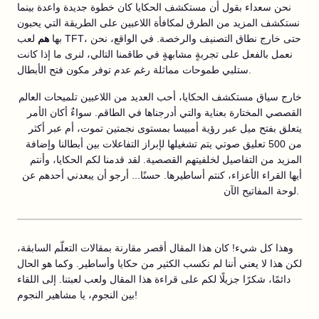
نحن سعداء بقول أن مستكشف الحكايا كان خطوة جديدة واعدة بينما
نستكشف المزيد من الطرق لمكافأة اللاعبين على الطريقة التي يحبون
بها
هم
لعب TFT، حتى خارج نطاق التصنيف والرخصة. في الواقع، نحن
نعمل بالفعل على تجربةٍ مشابهةٍ في طاقمنا التالي، لنرى ما إذا كانت
ستلبي طموحات مماثلة رغم عدم توفر مكون فتح الأبطال.
خارج سياق مستكشف الحكايا، أحب العديد من اللاعبين تلميحات العالم
القصصي المختارة بعناية والتي أدرجناها في الطاقم. سواءٌ أكان الأمر
يتعلق بفتح ميل عبر رؤية أمبيسا بمستوى نجمتين تموت، أم عبر أكثر
من 500 تعليق صوتي يتم تشغيلها لإبراز التفاعلات بين أبطالنا وإضافة
المزيد من التفاصيل لخلفيتهم القصصية. لقد قدمنا لكم الحكايا، وأنتم
أيها القراء الأعزاء، كنتم أساطيرها. حسنًا... أرجو أن يبعدني أحدهم عن
لوحة المفاتيح الآن.
وهذا كل شيء! كان هذا المقال أقصر مقارنة بمقالات التعلّم السابقة،
لكن هذا لا يعني أننا لم نكسب الكثير من حكايا وأساطير. وكما هو الحال
دائمًا، شكرًا جزيلًا لكم على قراءة هذا المقال ولعب لعبتنا. إلى اللقاء
بين النجوم، يا مشاهير النجوم!