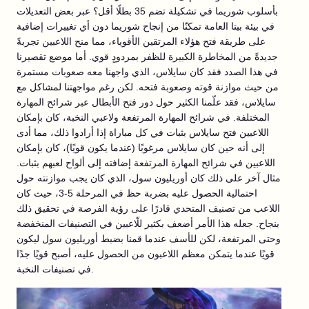
بأسلوب شوريما في تشكيلة تضم 35 بطلًا أقل؟ عبر بعض التعديلات
في بيئة بيتا العامة تمكنّا من إنجاح شوريما دون أي تغييرات إضافية
على طريقة فتح هؤلاء المرتقين الأقوياء، مما منح اللاعبين تجربةً
جديدةً من المخاطرة الكبيرة للظفر بمردودٍ قوي. أما موضع تقصيرنا
في هذا الصدد فقد كان سايلاس، الذي واجهنا معه صعوبات مستمرة
من حيث موازنة قوته وصعوبة فتحه. لكن رغم مواجهتنا لمشاكل مع
سايلاس، فقد علّمنا الكثير حول دور فتح الأبطال عبر شرائح المهارة
المختلفة. في شرائح المهارة المرتفعة ولاعبي النخبة، كان بإمكان
اللاعبين فتح سايلاس بثبات في كل مباراة إذا أرادوا ذلك، مما أدى
إلى أنه حين كان سايلاس مرغوبًا (عندما يكون قويًا)، كان بإمكان
اللاعبين في شرائح المهارة المرتفعة إضافته إلى ألواح لعبهم بثبات.
مثال آخر على ذلك كان أوريليون سول، الذي كان يجب موازنته حول
احتمالية الحصول عليه بضربة حظ في المرحلة 5-3، حيث كان
اللاعب من تصنيف المتحدي قادرًا على رؤية الفرصة في تحقيق ذلك
بنجاح. جعله هذا الأمر أضعف بكثير للّاعبين في التصنيفات المنخفضة
وحتى المرتفعة، لكن للأسف عندما قمنا بضبط أوريليون سول ليكون
قويًا عندما يتمكن معظم اللاعبون من الحصول عليه، أصبح قويًا جدًا
في تصنيفات النخبة.