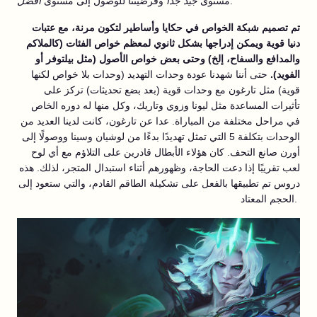
.
مستوى
جيد جدًا
وفرضيتنا للوصول إلى مستوى
أفضل
تم تصميم شبكة الخواص في حكايا وأساطير لتكون مرنة، مع عتبات
دنيا قوية ويمكن إدراجها بشكل ثانوي لمعظم خواص الفئات (كالملاكم
والمدافع والسفاح، إلخ) وحتى بعض خواص الأصول (مثل بيلتوفر أو
الفويد).
حتى أننا شهدنا عودة وحدات التهديد (وحدات بلا خواص لكنها
قوية) مثل تارغون مع وحدات قوية (بعد بضع تحديثات) تركز على
تأثيرات المساعدة مثل ليونا وزوي وتاريك، وكل منها له دوره الخاص
في مراحل مختلفة من المباراة. عدا عن تارغون، كانت لدينا العديد من
الوحدات بتكلفة 5 التي تمثل تهديدًا بدءًا من لوشيان وسينا ووصولًا إلى
أورن صانع التحف. كان هؤلاء الأبطال قادرين على التلاؤم مع أي لوح
لعب تقريبًا إذا دعت الحاجة، وظهورهم أثناء استبدال المتجر، لذلك. هذه
دروس تم تطبيقها بالفعل على تشكيلة الطاقم القادم، والتي ستعود إلى
الحجم المعتاد.