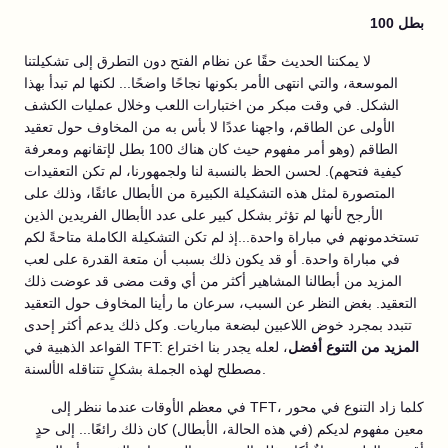
100 بطل
لا يمكننا الحديث حقًا عن نظام الفتح دون التطرق إلى تشكيلتنا
الموسعة، والتي انتهى الأمر بكونها نجاحًا واضحًا... لكنها لم تبدأ بهذا
الشكل. في وقت مبكر من اختبارات اللعب وخلال عمليات الكشف
الأولى عن الطاقم، واجهنا عددًا لا بأس به من المخاوف حول تعقيد
الطاقم (وهو أمر مفهوم حيث كان هناك 100 بطل لإتقانهم ومعرفة
كيفية فتحهم). لحسن الحظ بالنسبة لنا ولجمهورنا، لم تكن التعقيدات
المتصورة لمثل هذه التشكيلة الكبيرة من الأبطال عائقًا، وذلك على
الأرجح لأنها لم تؤثر بشكل كبير على عدد الأبطال الفريدين الذين
تستخدمونهم في مباراة واحدة...إذ لم تكن التشكيلة الكاملة متاحةً لكم
في مباراة واحدة. أو قد يكون ذلك بسبب أن متعة القدرة على لعب
المزيد من أبطالنا المشاهير أكثر من أي وقت مضى قد عوضت ذلك
التعقيد. بغض النظر عن السبب، سرعان ما رأينا المخاوف حول التعقيد
تتبدد بمجرد خوض اللاعبين لبضعة مباريات. وكل ذلك يدعم أكثر إحدى
المزيد من التنوع أفضل
، لعله يجدر بنا اختراع
القواعد الذهبية في TFT:
مصطلح لهذه الجملة بشكلٍ تتناقله الألسنة.
في معظم الأوقات عندما ننظر إلى TFT، كلما زاد التنوع في محور
معين مفهوم لديكم (في هذه الحالة، الأبطال) كان ذلك رائعًا... إلى حدٍ