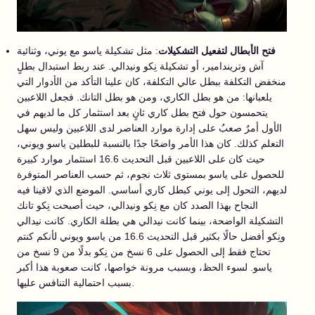
فتح الأبطال لتفعيل التشكيلات
: مثل تشكيلة ياسو مع يوني، وثنائية
آش وتريندامير، أو تشكيلة نِكو ونيدالي. عند ربط استبدال بطلٍ
منخفض التكلفة ببطل عالي التكلفة، كان علينا التأكد من الأدوار التي
يلعبانها: من هو بطل الكاري، ومن هو بطل التانك. فجعل اللاعبين
يتحمسون حول فتح بطل كاري ثانٍ بعد استثمار كل ما لديهم في
الأول أمرٌ صعبٌ على إدارة موارد العناصر لدى اللاعبين وليس سهل
التعلم كذلك. كان هذا الأمر واضحًا جدًا بالنسبة للبطلين ياسو ويوني،
حيث كان على اللاعبين قبل التحديث 16.6 استثمار موارد كبيرة
للحصول على ياسو بمستوى ثلاث نجوم، ثم حسب العناصر المتوفرة
لديهم، التحول إلى يوني كبطل كاري أساسي. الموضع الذي لاقينا فيه
النجاح بهذا الصدد كان مع نِكو ونيدالي، حيث أصبحت نِكو تانك
التشكيلة الواضحة، بينما كانت نيدالي هي بطلة الكاري. كانت نيدالي
ونِكو أفضل حالًا بكثير قبل التحديث 16.6 من ياسو ويوني لأنكم كنتم
تحتاج فقط إلى الحصول على 6 نسخ من نِكو بدلًا من 9 نسخ من
ياسو. لسوء الحظ، وبسبب مرونة خواصها، كانت صعوبة هذا أكبر
بسبب احتمالية التنافس عليها.