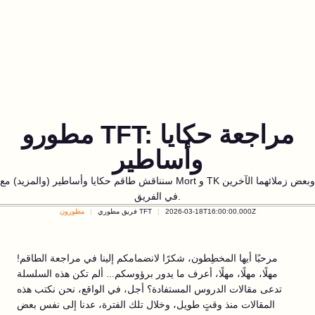
مطورو TFT: مراجعة حكايا
وأساطير
سنناقش طاقم حكايا وأساطير (والمزيد) مع Mort و TK وبعض زملائهما الآخرين
في الفريق.
2026-03-18T16:00:00.000Z
فريق مطوري TFT
مطورون
مرحبًا أيها المخطِطون، شكرًا لانضمامكم إلينا في مراجعة الطاقم!
مهلًا، مهلًا، مهلًا، أعرف ما يدور برؤوسكم... ألم تكن هذه السلسلة
تدعى مقالات الدروس المستفادة؟ أجل، في الواقع، نحن نكتب هذه
المقالات منذ وقتٍ طويل، وخلال تلك الفترة، عدنا إلى نفس بعض