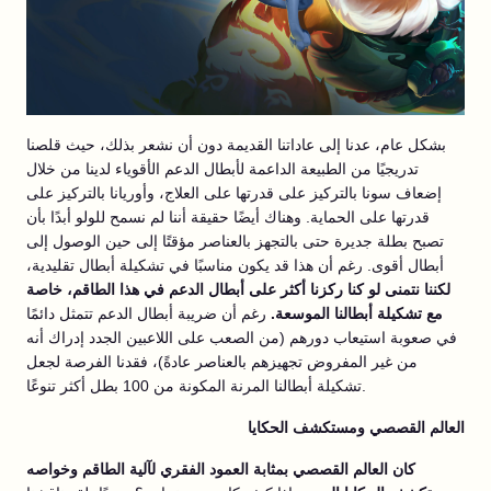
بشكل عام، عدنا إلى عاداتنا القديمة دون أن نشعر بذلك، حيث قلصنا
تدريجيًا من الطبيعة الداعمة لأبطال الدعم الأقوياء لدينا من خلال
إضعاف سونا بالتركيز على قدرتها على العلاج، وأوريانا بالتركيز على
قدرتها على الحماية. وهناك أيضًا حقيقة أننا لم نسمح للولو أبدًا بأن
تصبح بطلة جديرة حتى بالتجهز بالعناصر مؤقتًا إلى حين الوصول إلى
أبطال أقوى. رغم أن هذا قد يكون مناسبًا في تشكيلة أبطال تقليدية،
لكننا نتمنى لو كنا ركزنا أكثر على أبطال الدعم في هذا الطاقم، خاصة
مع تشكيلة أبطالنا الموسعة.
رغم أن ضريبة أبطال الدعم تتمثل دائمًا
في صعوبة استيعاب دورهم (من الصعب على اللاعبين الجدد إدراك أنه
من غير المفروض تجهيزهم بالعناصر عادةً)، فقدنا الفرصة لجعل
تشكيلة أبطالنا المرنة المكونة من 100 بطل أكثر تنوعًا.
العالم القصصي ومستكشف الحكايا
كان العالم القصصي بمثابة العمود الفقري لآلية الطاقم وخواصه