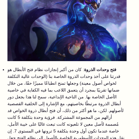
فتح وحدات الذروة
: كان من أكبر إنجازات نظام فتح الأبطال هو
قدرتنا على أخذ وحدات الذروة الخاصة بنا (الوحدات عالية التكلفة
لخواص أصول معينة) وجعلها تمنح انطباعًا مميزًا حقًا، من خلال
ضمانها تقريبًا بمجرد أن يتعمق اللاعب بما فيه الكفاية في خاصية
الأصل الخاصة بها. من الناحية الإبداعية، سمح لنا هذا بجعل دور
أبطال الذروة مرتبطًا بخاصيتهم، مع الإشارة إلى الخلفية القصصية
لأصولهم. لكن، ما هو أكثر من ذلك، أن فتح أبطال ذروة الخواص قد
أزالهم من المجموعة المشتركة. فرؤية وحدة بتكلفة 5 كانت
مُصممة لأصل معين لا تلعبونه كانت تبعث غالبًا على خيبة الأمل،
خاصة عندما تكون أول وحدة بتكلفة 5 ترونها في المستوى 7. إن
نقل هذه الوحدات الأسطورية الخاصة بالأصول إلى نظام الفتح جعل