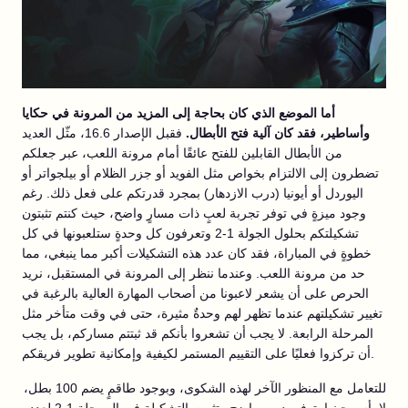
أما الموضع الذي كان بحاجة إلى المزيد من المرونة في حكايا
وأساطير، فقد كان آلية فتح الأبطال.
فقبل الإصدار 16.6، مثّل العديد
من الأبطال القابلين للفتح عائقًا أمام مرونة اللعب، عبر جعلكم
تضطرون إلى الالتزام بخواص مثل الفويد أو جزر الظلام أو بيلجواتر أو
اليوردل أو أيونيا (درب الازدهار) بمجرد قدرتكم على فعل ذلك. رغم
وجود ميزةٍ في توفر تجربة لعبٍ ذات مسارٍ واضح، حيث كنتم تثبتون
تشكيلتكم بحلول الجولة 1-2 وتعرفون كل وحدةٍ ستلعبونها في كل
خطوةٍ في المباراة، فقد كان عدد هذه التشكيلات أكبر مما ينبغي، مما
حد من مرونة اللعب. وعندما ننظر إلى المرونة في المستقبل، نريد
الحرص على أن يشعر لاعبونا من أصحاب المهارة العالية بالرغبة في
تغيير تشكيلتهم عندما تظهر لهم وحدةٌ مثيرة، حتى في وقت متأخر مثل
المرحلة الرابعة. لا يجب أن تشعروا بأنكم قد ثبتتم مساركم، بل يجب
أن تركزوا فعليًا على التقييم المستمر لكيفية وإمكانية تطوير فريقكم.
للتعامل مع المنظور الآخر لهذه الشكوى، وبوجود طاقمٍ يضم 100 بطل،