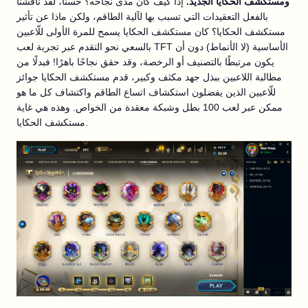
ومستكشف الحكايا الجديد.
إذا كيف كان مدى نجاحه؟ حسنًا، لقد ناقشنا
بالفعل التعقيدات التي تسبب بها لآلية الطاقم، ولكن ماذا عن تأثير
مستكشف الحكايا؟ كان مستكشف الحكايا يسمح للمرة الأولى للّاعبين
بالسعي نحو التقدم عبر تجربة لعب TFT الأساسية (لا الأنماط) دون أن
يكون مرتبطًا بالتصنيف أو الرخصة، وقد حقق نجاحًا باهرًا! فبدلًا من
مطالبة اللاعبين ببذل جهد مكثف وكبير، قدم مستكشف الحكايا جوائز
للّاعبين الذين يفضلون استكشاف اتساع الطاقم واكتشاف كل ما هو
ممكن عبر لعب 100 بطل وشبكة معقدة من الخواص. وهذه هي غاية
مستكشف الحكايا.