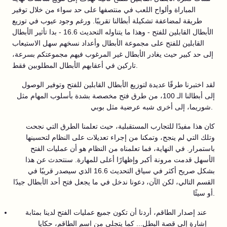
المباراة وألواح اللعب في منتصفها على حد سواء من خلال توفير
طريقة لمضاعفة تشكيلة أبطالنا تقريبًا. ورغم وجود عيوب في توزيع
الأبطال القابلين للفتح - وهذا ما يتناوله التحديث 16.6 - بدا تأثير الأبطال
القابلين للفتح على مجموعة الأبطال وأعداد نسخهم سهل الاستيعاب
إلى حد كبير حيث يغادر الأبطال غير المرغوب فيهم مجموعتكم بسرعة،
تاركين في أعقابهم الأبطال المطلوبين فقط.
لقد اختبرنا طرقًا عديدة لتوزيع الأبطال القابلين للفتح وتوفير الوصول
إلى أبطالنا الـ 100، من طرق فتح مخصصة بشدة بأسلوب المهام مثل
شوريما، إلى أخرى شبه عرضية مثل بوبي.
كان هذا مفيدًا للتجارب المستقبلية، حيث تعلمنا الطرق التي نجحت
وتلك التي لم ينجح، وتمكنا من إجراء تعديلات على النظام لتحسينها
باستمرار. في النهاية، فما تعلمناه من النظام هو أن عمليات الفتح
الأسهل قدمت مرونة أكبر وإظهارًا أعلى للمهارة. سنتحدث عن هذا
بشكل صريح أكثر في سياق التحديث 16.6 الذي سيصدر قريبًا في
القسم التالي، لكن الآن، دعونا ندخل في ما يجعل فتح أحد الأبطال جيدًا
أو سيئًا.
عند إصدار الطاقم، أردنا أن تكون جميع عمليات الفتح لدينا بمثابة
إشارةٍ إلى قصة البطل... كما يتجلى من اسم الطاقم، حكايا