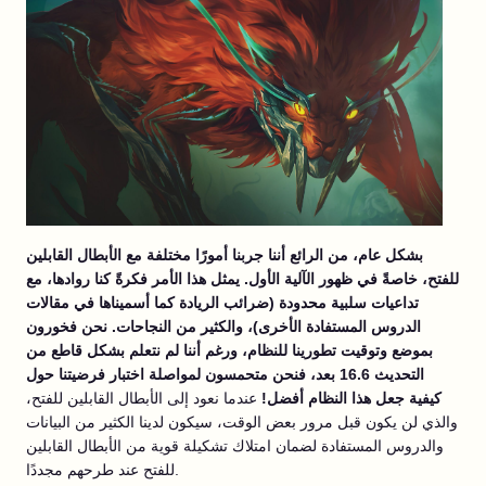
بشكل عام، من الرائع أننا جربنا أمورًا مختلفة مع الأبطال القابلين
للفتح، خاصةً في ظهور الآلية الأول. يمثل هذا الأمر فكرةً كنا روادها، مع
تداعيات سلبية محدودة (ضرائب الريادة كما أسميناها في مقالات
الدروس المستفادة الأخرى)، والكثير من النجاحات. نحن فخورون
بموضع وتوقيت تطورينا للنظام، ورغم أننا لم نتعلم بشكل قاطع من
التحديث 16.6 بعد، فنحن متحمسون لمواصلة اختبار فرضيتنا حول
كيفية جعل هذا النظام أفضل!
عندما نعود إلى الأبطال القابلين للفتح،
والذي لن يكون قبل مرور بعض الوقت، سيكون لدينا الكثير من البيانات
والدروس المستفادة لضمان امتلاك تشكيلة قوية من الأبطال القابلين
للفتح عند طرحهم مجددًا.