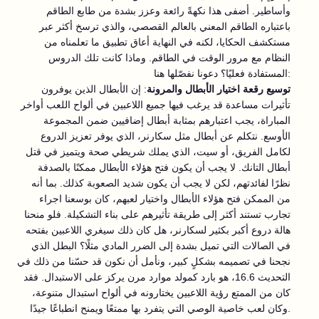
وأساطير. أضفى هذا نكهةً رائعة وعزز بشدة من طابع الطاقم
باعتباره الطاقم المعني بالعالم القصصي، والذي ترسخ أكثر عبر
مستكشف الحكايا، لكنه في النهاية أعاق تطبيق ما تعلمناه من
النظام مع مرور الوقت في الطاقم. وماذا كانت تلك الدروس
المستفادة فعليًا؟ دعونا نفصّلها هنا:
توسيع رقعة اختيار الأبطال والمرونة
: إن الأبطال الذين يوفرون
تأثيرات مساعدة قد يرغب فيها جميع اللاعبين في ألواح اللعب أواخر
المباراة، يجب اعتبارهم بمثابة أبطال إضافيين ضمن المجموعة
الأوسع. نتكلم عن أبطال مثل سكارنر، الذي يوفر تعزيز الدروع
لكامل الفريق، أو سيت، الذي يملك شريطي صحة ويتميز في قتل
أبطال التانك. لا يجب أن يكون فتح هؤلاء الأبطال ممكنًا بالصدفة
نظرًا لفائدتهم، لكن لا يجب أن يكون شديد الصعوبة كذلك. بما أنه
من الممكن فتح هؤلاء الأبطال واختيار لعبهم، كان بوسعنا اجراء
تجارب تستند أكثر إلى طريقة تأثيرهم على بناء التشكيلة. فلو منحنا
هالة دروع أكبر بكثير لسكارنر، هل كان ذلك سيغري اللاعبين بفتحه
في الصالات التي تميل بشدة إلى الضرر المادي مثلًا؟ البطل الذي
نجحنا في تصميمه بشكلٍ كبير، ونأمل أن نكون قد حسّنا من ذلك في
التحديث 16.6، هو بارد كمولد موارد مرن يركز على الاستبدال. فقد
كان من الممتع رؤية اللاعبين يختارونه في ألواح استبدال متنوعة،
وكان لعب خاصية الوصي التي يتفرد بها ممتعًا ويمنح انطباعًا جيدًا.