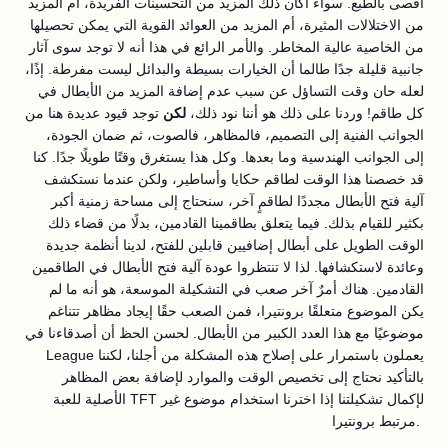
أقصى بالطبع. سواءٌ أكان ذلك المزيد من التحسينات الفريدة، أم المزيد
من الاختلالات المثيرة، أم المزيد من العوائد القوية التي يمكن تحصيلها
من الخاصية عالية المخاطر. والأمر الرائع في هذا أنه لا توجد سوى آثار
جانبية قليلة جدًا طالما أن الخيارات بسيطة والبدائل ليست مفرطة. إذًا،
لعله حان وقت التساؤل عن سبب عدم إضافة المزيد من الأبطال في
كل طاقم! وردنا على ذلك هو أننا نود ذلك،
لكن
توجد قيود عديدة هنا من
الجوانب الفنية إلى التصميم، فالمظاهر، فالصوت، ثم ضمان الجودة،
إلى الجوانب الهندسية وما بعدها. وكل هذا يستغرق وقتًا طويلًا جدًا. كنا
قد خصصنا هذا الوقت لطاقم حكايا وأساطير، ولكن عندما نستكشف
آلية فتح الأبطال مجددًا لطاقمٍ آخر، سنحتاج إلى مساحة زمنية أكبر
بكثير للقيام بذلك. فيما يتعلق بطاقمينا القادمين، بدلًا من قضاء ذلك
الوقت الطويل على أبطال إضافيين قابلين للفتح، لدينا أنظمة جديدة
وعائدة لاستكشافها. لذا لا تنتظروا عودة آلية فتح الأبطال في الطاقمين
القادمين. هناك أمرٌ آخر صعب في التشكيلة الموسعة، هو أنه ما لم
يكن الموضوع متعلقًا برونتيرا، فمن الصعب حقًا إيجاد مظاهر تتناغم
موضوعيًا مع هذا العدد الكبير من الأبطال. لحسن الحظ أن أصدقاءنا في
League يعملون باستمرار على إصلاح هذه المشكلة من أجلنا، لكننا
بالتأكيد نحتاج إلى تخصيص الوقت والموارد لإضافة بعض المظاهر
الأصلية للعبة TFT لإكمال تشكيلتنا إذا اخترنا استخدام موضوع غير
مرتبط برونتيرا.