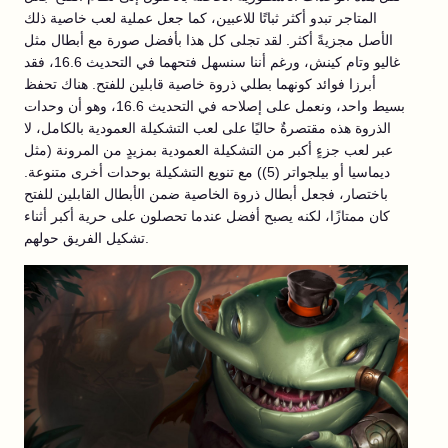
المتاجر تبدو أكثر ثباتًا للاعبين، كما جعل عملية لعب خاصية ذلك
الأصل مجزيةً أكثر. لقد تجلى كل هذا بأفضل صورة مع أبطال مثل
غاليو وتام كينش، ورغم أننا سنسهل فتحهما في التحديث 16.6، فقد
أبرزا فوائد كونهما بطلي ذروة خاصية قابلين للفتح. هناك تحفظ
بسيط واحد، ونعمل على إصلاحه في التحديث 16.6، وهو أن وحدات
الذروة هذه مقتصرةٌ حاليًا على لعب التشكيلة العمودية بالكامل، لا
عبر لعب جزءٍ أكبر من التشكيلة العمودية بمزيدٍ من المرونة (مثل
ديماسيا أو بيلجواتر (5)) مع تنويع التشكيلة بوحدات أخرى متنوعة.
باختصار، فجعل أبطال ذروة الخاصية ضمن الأبطال القابلين للفتح
كان ممتازًا، لكنه يصبح أفضل عندما تحصلون على حرية أكبر أثناء
تشكيل الفريق حولهم.