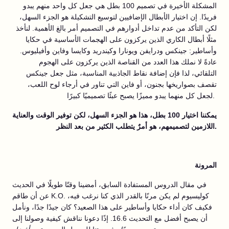
المشكلة الأخيرة في تصميم 100 بطل هي جعل كل واحد منهم يبدو
فريدًا. إن اختيار الأبطال الإضافيين لتوسيع التشكيلة هو الجزء السهل،
لكن التأكد من عدم تداخل أدوارهم في التصميم أمر بالغ الأهمية. لنأخذ
مثلًا أبطال الكاري الذين يركزون على الهجمات الأساسية في حكايا
وأساطير: جينكس ودرايفن ويونارا وكيندريد وكايسا وفاين وأفيليوس.
عادةً لا نملك هذا العدد من القناصة الذين يركزون على الهجوم
التلقائي، لذا فإن إضافة نقاط الجاذبية المناسبة، مثل جعل جينكس
تقصف بصواريخها بجنون، أو فاين التي تناور في أرجاء لوح اللعب،
لجعل كل منهما يبدو مميزًا يصبح عبئًا تصميميًا كبيرًا.
يمكننا اختيار 100 بطل، هذا هو الجزء السهل، لكن توفير الوقت والعناية
اللازمين لتصميمهم، هو أمرٌ يتطلب الكثير من بعد النظر.
المرونة
في مقال الدروس المستفادة السابق، أمضينا وقتًا طويلًا في الحديث
عن أن طاقم K.O. كوليسيوم لم يكن مرنًا بالقدر الذي كنا نرغب فيه،
فكيف كان أداء حكايا وأساطير على هذا الصعيد؟ كان جيدًا جدًا، ونأمل
أن يصبح أفضل مع التحديث 16.6. إذًا دعونا نناقش كيفية وصولنا إلى