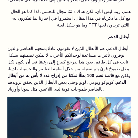
همم، ربما ليس الآن، لكن هناك دائمًا مجال للتحسن، لذا كما هو الحال
مع كل ما ذكرناه في هذا المقال، استمروا في إخبارنا بما تفكرون به،
وما هو شكل لعبة TFT التي تريدون لعبها!
أبطال الدعم
أبطال الدعم، هم الأبطال الذين لا تقومون عادةً بمنحهم العناصر والذين
يوفرون تأثيرات مساعدة لوحداتكم الأخرى، لا يمكن تضمينهم بشكل
ثابت في كل طاقم. يعود هذا بدرجةٍ كبيرةٍ إلى رغبتنا في أن يكون لكل
بطل طموحٌ قويٌ يتم تفعيله من خلال أنظمة العناصر والتحسينات لدينا،
ولكن
مع قائمة تضم 100 بطلًا تمكنا من إدراج عدد لا بأس به من أبطال
الدعم
: كوبوكو ويومي، لولو وحتى بعض الأبطال الذين يحقق تزويدهم
بالعناصر طموحات قوية لدى اللاعبين مثل سونا وأوريانا.