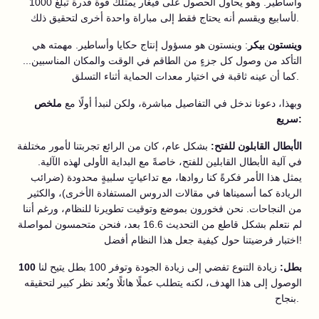
وأساطير. وهو يحاول الحصول على فيغار يمتلك قوة قدرة تبلغ 1000
لأسابيع ويقسم أنه يحتاج فقط إلى مباراة واحدة أخرى لتحقيق ذلك.
وينستون بيكر
: وينستون هو مسؤول إنتاج حكايا وأساطير. مهمته هي
التأكد من وصول كل جزءٍ من الطاقم في الوقت والمكان المناسبين...
كما أن عينه ثاقبة في اختيار معدات الحماية أثناء التسلق.
وبهذا، دعونا ندخل في التفاصيل مباشرة، ولكن لنبدأ أولًا مع
ملخص
سريع:
الأبطال القابلون للفتح:
بشكل عام، كان من الرائع تجربتنا لأمور مختلفة
في آلية الأبطال القابلين للفتح، خاصةً مع البداية الأولى لهذه الآلية.
يمثل هذا الأمر فكرةً كنا روادها، مع تداعياتٍ سلبيةٍ محدودة (ضرائب
الريادة كما أسميناها في مقالات الدروس المستفادة الأخرى)، والكثير
من النجاحات. نحن فخورون بموضع وتوقيت تطويرنا للنظام، ورغم أننا
لم نتعلم بشكل قاطع من التحديث 16.6 بعد، فنحن متحمسون لمواصلة
اختبار فرضيتنا حول كيفية جعل هذا النظام أفضل!
100 بطل:
زيادة التنوع تفضي إلى زيادة الجودة وتوفر 100 بطل يتيح لنا
الوصول إلى هذا الهدف، لكنه يتطلب عملًا هائلًا وبُعد نظر كبير لتحقيقه
بنجاح.