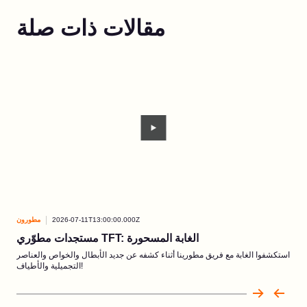
مقالات ذات صلة
ورون
2026-07-11T13:00:00.000Z
مطورون
مستجدات مطوّري TFT: الغابة المسحورة
اخلية. إليكم ما
استكشفوا الغابة مع فريق مطورينا أثناء كشفه عن جديد الأبطال والخواص والعناصر
التجميلية والأطياف!