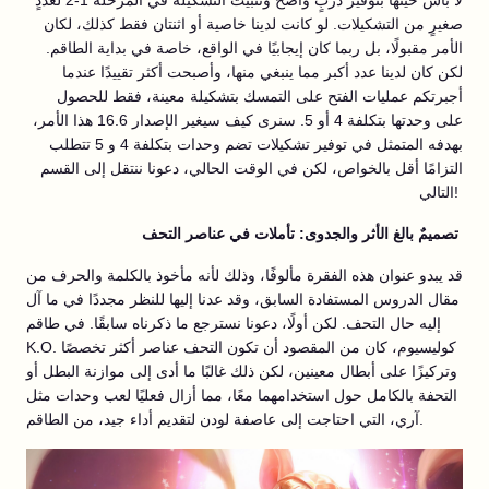
لا بأس حينها بتوفير دربٍ واضح وتثبيت التشكيلة في المرحلة 1-2 لعددٍ
صغيرٍ من التشكيلات. لو كانت لدينا خاصية أو اثنتان فقط كذلك، لكان
الأمر مقبولًا، بل ربما كان إيجابيًا في الواقع، خاصة في بداية الطاقم.
لكن كان لدينا عدد أكبر مما ينبغي منها، وأصبحت أكثر تقييدًا عندما
أجبرتكم عمليات الفتح على التمسك بتشكيلة معينة، فقط للحصول
على وحدتها بتكلفة 4 أو 5. سنرى كيف سيغير الإصدار 16.6 هذا الأمر،
بهدفه المتمثل في توفير تشكيلات تضم وحدات بتكلفة 4 و 5 تتطلب
التزامًا أقل بالخواص، لكن في الوقت الحالي، دعونا ننتقل إلى القسم
التالي!
تصميمٌ بالغ الأثر والجدوى: تأملات في عناصر التحف
قد يبدو عنوان هذه الفقرة مألوفًا، وذلك لأنه مأخوذ بالكلمة والحرف من
مقال الدروس المستفادة السابق، وقد عدنا إليها للنظر مجددًا في ما آل
إليه حال التحف. لكن أولًا، دعونا نسترجع ما ذكرناه سابقًا. في طاقم
K.O. كوليسيوم، كان من المقصود أن تكون التحف عناصر أكثر تخصصًا
وتركيزًا على أبطال معينين، لكن ذلك غالبًا ما أدى إلى موازنة البطل أو
التحفة بالكامل حول استخدامهما معًا، مما أزال فعليًا لعب وحدات مثل
آري، التي احتاجت إلى عاصفة لودن لتقديم أداء جيد، من الطاقم.