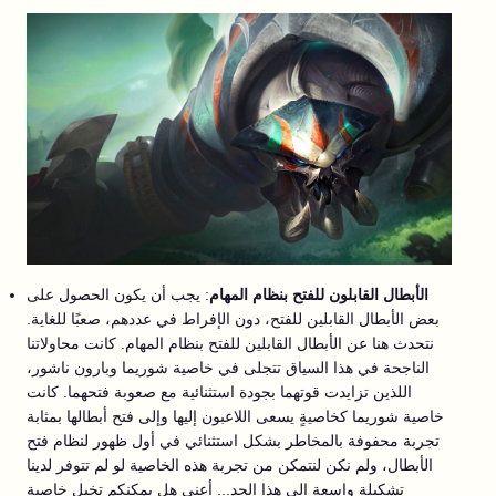
الأبطال القابلون للفتح بنظام المهام
: يجب أن يكون الحصول على
بعض الأبطال القابلين للفتح، دون الإفراط في عددهم، صعبًا للغاية.
نتحدث هنا عن الأبطال القابلين للفتح بنظام المهام. كانت محاولاتنا
الناجحة في هذا السياق تتجلى في خاصية شوريما وبارون ناشور،
اللذين تزايدت قوتهما بجودة استثنائية مع صعوبة فتحهما. كانت
خاصية شوريما كخاصيةٍ يسعى اللاعبون إليها وإلى فتح أبطالها بمثابة
تجربة محفوفة بالمخاطر بشكل استثنائي في أول ظهور لنظام فتح
الأبطال، ولم نكن لنتمكن من تجربة هذه الخاصية لو لم تتوفر لدينا
تشكيلة واسعة إلى هذا الحد... أعني هل يمكنكم تخيل خاصية