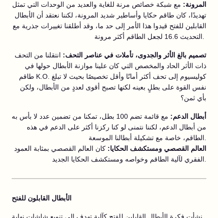
المرونة:
مع شبكة خصائص مرنة للغاية والعديد من الوحدات التي تمثل
تهديدًا، كان طاقم حكايا وأساطير شديد المرونة، لكننا نعتقد أن الأبطال
القابلين للفتح قيدوا هذا الأمر إلى حد ما، وقد أطلقنا تغييرات جذرية مع
التحديث 16.6 لجعل الطاقم أكثر مرونة.
تصميم بالغ الأثر والجدوى، تأملات في عناصر التحف:
انتقلنا من التحف
ذات الأثر الحاد والمخصص التي كان علينا موازنة الأبطال حولها في
طاقم K.O. كوليسيوم إلى تحف أكثر أمانًا وأقل تخصيصًا بحيث لا تبلغ
نفس القوة على بطلٍ بعينه لكنها تصبح أقوى لعددٍ من الأبطال، ولكن
بأي ثمن؟
أبطال الدعم:
مع قائمة تضم 100 بطل، تمكنا من تضمين عدد لا بأس به
من أبطال الدعم، لكننا نتمنى لو كنا ركزنا أكثر على الدعم في هذه
الطاقم، خاصة مع تشكيلة أبطالنا الموسعة.
العالم القصصي ومستكشف الحكايا:
كان العالم القصصي بمثابة العمود
الفقري لآلية الطاقم وخواصه ومستكشف الحكايا الجديد.
الأبطال القابلون للفتح
نشأت فكرة الأبطال القابلين للفتح كآلية تهدف إلى تنويع شاشات نهاية