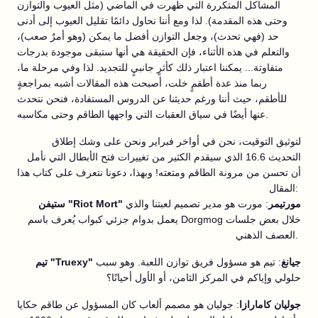
المشاكل المتكررة التي ظهرت في الماضي (مثل العيوب والتوازن
وحتى هذه المقدمة). لذا ومع أننا نحاول دائمًا تقليل العيوب إلى أدنى
حد (فهي تحدث)، وجعل التوازن أفضل ما يمكن (وهو أمرٌ صعب)،
والتعلم في هذه الأثناء، فإن الحقيقة هي أنها ستبقى موجودة بدرجات
متفاوتة... يمكننا اعتبار ذلك كأثرٍ جانبيٍ للتجديد. لذا وفي مرحلة ما،
ربما منذ عدة أطقمٍ خلت، أصبحت هذه المقالات أشبه بمراجعةٍ
للأطقم، حيث أننا ورغم حديثنا عن الدروس المستفادة، فنحن نتحدث
عنها أيضًا في سياق العقبات التي واجهها الطاقم وحتى مكاسبه.
لتوثيق التوقيت، نحن في أواخر فبراير ونحن على وشك إطلاق
التحديث 16.6 الذي سيقدم الكثير من تغييرات فتح الأبطال التي نأمل
أن تحسن من مرونة الطاقم ومتعته! وبهذا، دعونا نتعرف على كتاب هذا
المقال:
ستيفن "Riot Mort" مورتيمر
: مورت هو مدير تصميم لعبتنا والذي
يعمل بدوام جزئي كبواب يُعرف باسم Dorgmog خلال بعض جلسات
العصف الذهني.
تيم "Truexy" جيانغ
: تيم هو مسؤول فريق توازن اللعبة. وهو سبب
حلولي وإياكم في المركز الثامن، أو الأول أحيانًا؟
جوليان كامارازا
: جوليان هو مصمم ألعاب كان المسؤول عن طاقم حكايا