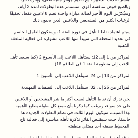
وبالطبع خوض منافسة أقوى. ستستمر هذه البطولات لمدة 3 أيام،
وسيُكرّس اليوم الأخير لصالة مباراة واحدة تضم 8 لاعبين فقط، تحقيقًا
لرغبات الكثير من المشجعين واللاعبين الذين يحبون ذلك.
سيتم اعتماد نقاط التأهل في دورة الفئة 1، وستكون العامل الحاسم
في تحديد المحطة التي سيبدأ منها اللاعب مشواره في فعالية الملعقة
الذهبية:
المراكز من 1 إلى 12: سيتأهل اللاعب إلى الأسبوع 2 (كما سيعيد تأهل
اللاعب إلى منظومة الفئة 1 في الطاقم 16)
المراكز من 13 إلى 24: سيتأهل اللاعب إلى الأسبوع 1
المراكز من 25 إلى 32: سيتأهل اللاعب إلى التصفيات التمهيدية
نحن ندرك أن نقاط التأهل ليست أكثر ما يثير المشجعين أو اللاعبين
على حد سواء، ونرغب كما ذكرنا بأن تتمتع كل بطولة بطابع الأهمية.
لهذا السبب، سيكون اليوم الثالث في نظام البطولات الجديدة هذا
حاسمًا، حيث سيقتنص الفائز تذكرة تأهله مباشرة إلى فعالية تاج
المخطِط بصفته أحد ممثلي منطقته.
نتوقع أن توفر خطوة التطور هذه في المنظومة المناطقية المزيد من