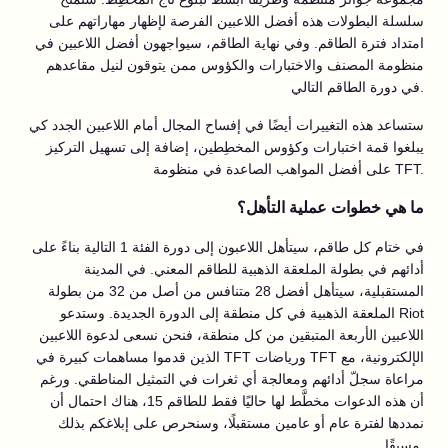
سلسلة البطولات هذه أفضل اللاعبين الفرصة لإظهار مهاراتهم على
امتداد فترة الطاقم. وفي نهاية الطاقم، سيواجهون أفضل اللاعبين في
منظومة المصنف والاختبارات والكؤوس ممن يتوقون لنيل مقاعدهم
في دورة الطاقم التالي.
ستساعد هذه التغييرات أيضًا في إفساح المجال أمام اللاعبين الجدد كي
يبلغوا قمة اختبارات وكؤوس المخطِطين، إضافة إلى تسهيل التركيز
على أفضل المواهب الصاعدة في منظومة TFT.
ما هي خطوات عملية التأهل؟
في ختام كل طاقم، سيتأهل اللاعبون إلى دورة الفئة 1 التالية بناءً على
أدائهم في بطولة الملعقة الذهبية للطاقم المعني. في المدينة
المستقبلية، سيتأهل أفضل 28 متنافس من أصل من 32 من بطولة
الملعقة الذهبية في كل منطقة إلى الدورة الجديدة. وستدعو Riot
اللاعبين الأربعة المتبقين من كل منطقة، فنحن نسعى لدعوة اللاعبين
الذين قدموا مساهمات كبيرة في TFT ورياضات TFT الإلكترونية، مع
مراعاة سجلّ أدائهم ومعالجة أي ثغرات في التمثيل المناطقي. ورغم
أن هذه الدعوات مخطَّط لها حاليًا فقط للطاقم 15، هناك احتمال أن
نمددها لفترة عام أو عامين مستقبلًا، وسنحرص على إبلاغكم بذلك
مسبقًا.