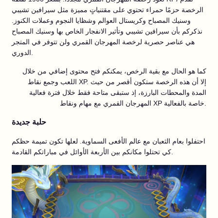
الرخصة حزمًا حمراء تحتوي على مقتنياتٍ مميزة مثل سيرافين تشيبي
وسنيك المصباح وكريستال العوالم وشظايا النجوم وعملات الكنوز.
نذكركم بأن سيرافين تشيبي وتأثير الانفجار الخاص بها وسنيك المصباح
هي عناصر حصرية لرخصة المهرجان القمري ولن تتوفر في المتجر
الدوري.
كما هو الحال مع بقية الرخص، يمكنكم فتح محتوى إضافي من خلال
اللعب وجمع نقاط XP. إلا أن هذه الرخصة ستكون أقصر من حيث
المدة والمحطات البارزة، إذ ستبقى متاحة فقط خلال فترة فعالية
المهرجان القمري مع مهام ونقاط XP خاصة بالفعالية.
حلبة جديدة
احتفلوا بعام الثعبان مع عالم الأفعى السماوية. لعلها تكون تميمة حظكم
كي تحتلوا مكانكم بين الأربعة الأوائل في مباراتكم القادمة.