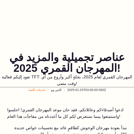
عناصر تجميلية والمزيد في
المهرجان القمري 2025!
تعود إليكم فعالية TFT: المهرجان القمري لعام 2025، بحلةٍ أكبر وأروع من أي
وقت مضى!
2025-01-23T03:00:00.000Z
كايتي وو
تحديثات اللعبة
ادعوا أصدقاءكم وعائلاتكم، فقد حان موعد المهرجان القمري! اجلسوا
واستمتعوا بينما نستعرض لكم كل ما أعددناه من مفاجآت هذا العام!
نبدأ بعودة مهرجان الوحوش كطاقمٍ عائد مع تحسينات خواص جديدة