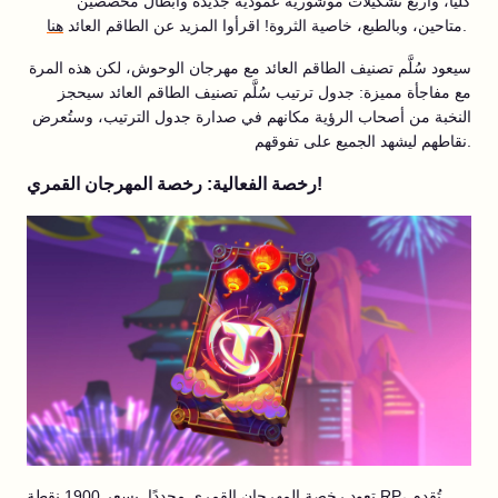
كليًا، وأربع تشكيلات موشورية عمودية جديدة وأبطال مخصصين
.
متاحين، وبالطبع، خاصية الثروة! اقرأوا المزيد عن الطاقم العائد
هنا
سيعود سُلَّم تصنيف الطاقم العائد مع مهرجان الوحوش، لكن هذه المرة
مع مفاجأة مميزة: جدول ترتيب سُلَّم تصنيف الطاقم العائد سيحجز
النخبة من أصحاب الرؤية مكانهم في صدارة جدول الترتيب، وستُعرض
نقاطهم ليشهد الجميع على تفوقهم.
رخصة الفعالية: رخصة المهرجان القمري!
تعود رخصة المهرجان القمري مجددًا. بسعر 1900 نقطة RP، تُقدم