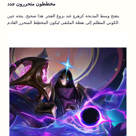
مخططون متحررون جدد
يتفتح وسط المذبحة كزهرةٍ عند بزوغ الفجر. هذا صحيح، يتجه جين
الكوني المظلم إلى نقطة الملتقى ليكون المخطِط المتحرر القادم.