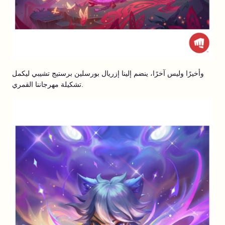
وأخيرًا وليس آخرًا، ينضم إلينا إزريال بورسلين برستيج تشيبي ليكمل
تشكيلة مهرجاننا القمري.