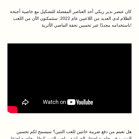
كان عنصر نذير زيكي أحد العناصر المفضلة للتشكيل مع خاصية أجنحة
الظلام لدى العديد من اللاعبين عام 2022. ستتمكنون الآن من اللعب
باستخدامه مجددًا عبر تحسين تحفة الماضي الأثرية!
هل تعبتم من دفع ضريبة خانتين للعب التنين؟ سيسمح لكم تحسين
المتمرد في خاصية احتقار الحراشف بلعب التنين كبطل بخاصية احتقار