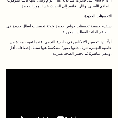
التي صدرت منذ ثلاثة (!!!) أعوام والتي كتبها أديبنا الموهوب Riot Prism
للطاقم الأصلي. والآن، فلنعد إلى الحديث عن الأمور الجديدة.
التحسينات الجديدة
سنقدم خمسة تحسينات خواص جديدة وثلاثة تحسينات أبطال جديدة في
الطاقم العائد: الممالك المجهولة.
أولًا لدينا تحسين الانعكاس في خاصية النجمي. عندما تموت وحدة من
خاصية النجمي، تترك خلفها صورةً منعكسةً عنها تمتلك إحصاءات أقل
وتلقي مباشرةً ثم تخسر الصحة بسرعة.