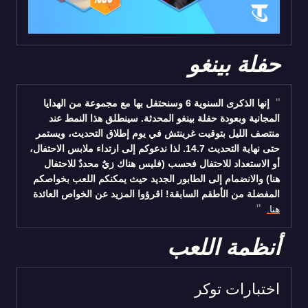
حفلة بينغو
إنها الذكرى السنوية 6 وسنحتفل بها مع مجموعة من الهدايا
المجانية وبعودة حفلة بينغو المحدثة. سينطلق هذا النمط عند
منتصف الليل بتوقيت غرينتش في يوم إطلاق التحديث، ويستمر
حتى نهاية التحديث 14.7. لذا ندعوكم إلى ارتداء ملابس الاحتفال،
أو الاستعداد للاحتفال فحسب (فليس هناك زيٌ محددٌ للاحتفال
هنا) والانضمام إلى الطابور الجديد حيث يمكنكم اللعب بخواصكم
المفضلة من الأطقم السابقة! اقرؤوا المزيد عن الخواص العائدة
هنا.
أنظمة اللعب
اختبارات توكر