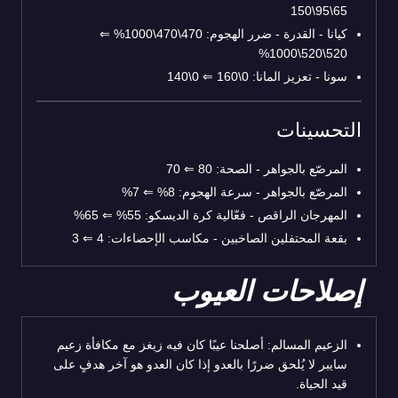
65\95\150
كيانا - القدرة - ضرر الهجوم: 470\470\1000%
⇐
520\520\1000%
سونا - تعزيز المانا: 0\160
⇐
0\140
التحسينات
المرصّع بالجواهر - الصحة: 80
⇐
70
المرصّع بالجواهر - سرعة الهجوم: 8%
⇐
7%
المهرجان الراقص - فعّالية كرة الديسكو: 55%
⇐
65%
بقعة المحتفلين الصاخبين - مكاسب الإحصاءات: 4
⇐
3
إصلاحات العيوب
الزعيم المسالم: أصلحنا عيبًا كان فيه زيغز مع مكافأة زعيم
سايبر لا يُلحق ضررًا بالعدو إذا كان العدو هو آخر هدفٍ على
قيد الحياة.