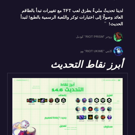
لدينا تحديثٌ مليءٌ بطرق لعب TFT مع تغييرات تبدأ بالطاقم
العائد وصولًا إلى اختبارات توكر واللعبة الرسمية بالطبع! لنبدأ
الحديث!
روجر "RIOT PRISM" كوديل
كايتي "RIOT UKIME" وو
أبرز نقاط التحديث