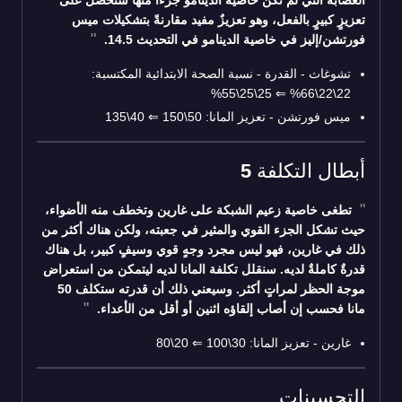
تعزيزٍ كبيرٍ بالفعل، وهو تعزيزٌ مفيد مقارنةً بتشكيلات ميس
فورتشن/إليز في خاصية الدينامو في التحديث 14.5.
تشوغاث - القدرة - نسبة الصحة الابتدائية المكتسبة:
25\25\55%
⇐
22\22\66%
ميس فورتشن - تعزيز المانا: 50\150
⇐
40\135
أبطال التكلفة 5
تطغى خاصية زعيم الشبكة على غارين وتخطف منه الأضواء،
حيث تشكل الجزء القوي والمثير في جعبته، ولكن هناك أكثر من
ذلك في غارين، فهو ليس مجرد وجهٍ قوي وسيفٍ كبير، بل هناك
قدرةٌ كاملةٌ لديه. سنقلل تكلفة المانا لديه ليتمكن من استعراض
موجة الحظر لمراتٍ أكثر. وسيعني ذلك أن قدرته ستكلف 50
مانا فحسب إن أصاب إلقاؤه اثنين أو أقل من الأعداء.
غارين - تعزيز المانا: 30\100
⇐
20\80
التحسينات