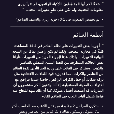
خلافًا لكم أيها المخطِطون الأذكياء الرائعون، لم تقرأ زيري
معلومات التحديث ولم تكن على علمٍ بتغييرات التحف.
تم تخفيض الصعوبة في 1-3 (جولة زيري والسيف الصاعق)
أنظمة الغنائم
أجرينا بعض التغييرات على نظام الغنائم في 14.4 للمساعدة
قليلًا في محاربة التضخم، ولكننا لم نكن راضين تمامًا عن النتيجة
النهائية للتغييرات. ولذلك عدنا لإجراء المزيد من التغييرات فأزلنا
بعض الحالات المتطرفة من الحظ السيئ المتعلق بالعناصر
والذهب. وسنركز في الغالب على زيادة الحد الأدنى لقوة الغنائم
من العناصر والكرات، مما قد يزيد قوة اللقاءات الافتتاحية مثل
بركة سكاتل أو حفل الكراب الراقص، خاصةً عندما تترافق مع
اختراقات المدينة المستقبلية، إلا أننا واثقون أنكم ستشعرون أن
المباريات قد أصبحت أفضل عمومًا، كما أن ذلك يمهد للنجاح عند
قيامنا بتبديل آليات اللعب في الطاقم القادم.
ستكون المراحل 2 و 3 و 4 من قتال اللاعب ضد الحاسب أكثر
ثباتًا عمومًا، وسيكون هناك دائمًا غنائم من العناصر وبعض