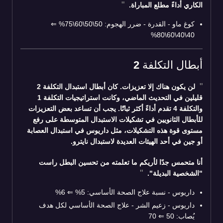
الكاري أداءً مطلع المباراة.
كوغ ماو - القدرة - ضرر الهجوم: 50\50\60\75%
⇐
40\40\60\80%
أبطال التكلفة 2
لن يكون هناك إلا تعزيزات. كان أبطال استبدال التكلفة 2
قليلين في التحديث الماضي، وكانت استراتيجيات التكلفة 1
والتكلفة 4 تقدم أداءً أكثر ثباتًا. يجب أن تساعد بعض التعزيزات
للأبطال الثانويين في تشكيلات الاستبدال المتوسطة على رفع
مستوى قوة هذه التشكيلات، مثل داريوس في استبدال العصابة
أو جين في أحد الهيئات العديدة لاستبدال نايترو.
أنا متحمس جدًا لأريكم ما تعلمته من تحسين البطل راست
"الشخصية البديلة".
داريوس - نسبة علاج الصحة الأساسي: 5% ⇐ 6%
داريوس - زعيم الشر - علاج الصحة الأساسي لكل هدف
يُصاب: 50
⇐
70