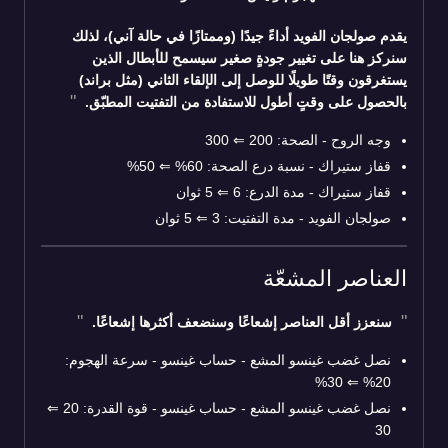
يقدم صولجان الفويد أداءً جيدًا (وممتازًا في حالة آني)، لذلك
سنركز هنا على تغيير جودةٍ صغير سيسمح للأبطال الذين
يستغرقون وقتًا طويلًا للوصل إلى الإلقاء الثاني (مثل براند)
بالحصول على وقتٍ أطول للاستفادة من التفتيت المطبّق.
وجه الروح - الصحة: 200
⇐
300
قفاز ستيراك - نسبة درع الصحة: 60%
⇐
50%
قفاز ستيراك - مدة الدرع: 6
⇐
5 ثوان
صولجان الفويد - مدة التفتيت: 3
⇐
5 ثوان
العناصر المشعّة
سنعزز أقل العناصر إشعاعًا وسنضعف أكثرها إشعاعًا.
نصل غضب غينسو المشع - حساب غينسو - سرعة الهجوم:
30%
⇐
20%
نصل غضب غينسو المشع - حساب غينسو - قوة القدرة: 20
⇐
30