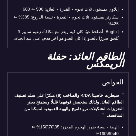
إيلاوي بمستوى ثلاث نجوم - القدرة - العلاج: 500
⇐
600
سكارنر بمستوى ثلاث نجوم - القدرة - نسبة الدروع: 385%
⇐
425%
[Bugfix] أصلحنا عيبًا كان فيه زيغز مع مكافأة زعيم سايبر لا
يُلحق ضررًا بالعدو إذا كان العدو هو آخر هدفٍ على قيد الحياة.
الطاقم العائد: حفلة
الريمكس
الخواص
سيطرت خاصيتا K/DA والصاخب (6) مبكرًا على سلم تصنيف
الطاقم العائد. ولذلك سنخفض قوتيهما قليلًا وسنمنح بعض
التعزيزات لتشكيلات ترو داميج والهيبة العمودية لتتمكنا من
المنافسة.
الهيبة - نسبة ضرر الهجوم المعزز: 35\70\150%
⇐
40\80\160%