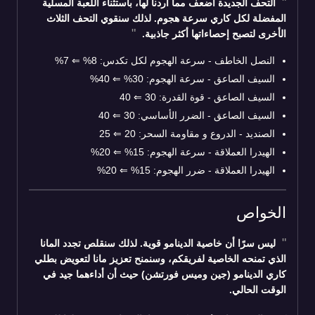
التحف الجديدة أضعف مما أردنا لها، باستثناء اللعبة المسلّية
المفضلة لكل كاري سرعة هجوم. لذلك سنقوي التحف الثلاث
الأخرى لتصبح إحصاءاتها أكثر جاذبية.
النصل الخاطف - سرعة الهجوم لكل تكدس: 8%
⇐
7%
السيف الصاعق - سرعة الهجوم: 30%
⇐
40%
السيف الصاعق - قوة القدرة: 30
⇐
40
السيف الصاعق - الضرر الأساسي: 30
⇐
40
الصنديد - الدروع و مقاومة السحر: 20
⇐
25
الهيدرا العملاقة - سرعة الهجوم: 15%
⇐
20%
الهيدرا العملاقة - ضرر الهجوم: 15%
⇐
20%
الخواص
ليس سرًا أن خاصية الدينامو قوية. لذلك سنقلص تجدد المانا
الذي تمنحه الخاصية لفريقكم، وسنمنح تعزيز مانا لتعويض بطلي
كاري الدينامو (جين وميس فورتشن) حيث أن أداءهما جيد في
الوقت الحالي.