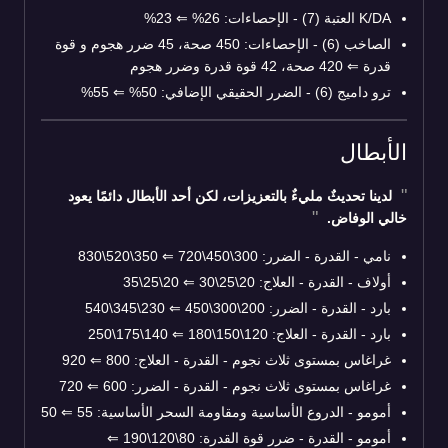
K/DA العتبة (7) - الإحصاءات: 26%
⇐
23%
الصاخب (6) - الإحصاءات: 450 صحة، 45 ضرر هجوم و قوة
قدرة
⇐
420 صحة، 42 قوة قدرة وضرر هجوم
ترو داميج (6) - الضرر الحقيقي الإضافي: 50%
⇐
55%
الأبطال
لدينا تحديثٌ مليءٌ بالتعزيزات، لكن أحد الأبطال دائمًا يعود
خالي الوفاض.
نامي - القدرة - الضرر: 300\450\720
⇐
350\520\830
أولاف - القدرة - العلاج: 20\25\30
⇐
20\25\35
بارد - القدرة - الضرر: 200\300\450
⇐
230\345\540
بارد - القدرة - العلاج: 120\150\180
⇐
140\175\250
غراغاس بمستوى ثلاث نجوم - القدرة - العلاج: 800
⇐
920
غراغاس بمستوى ثلاث نجوم - القدرة - الضرر: 600
⇐
720
أمومو - الدروع الأساسية ومقاومة السحر الأساسية: 55
⇐
50
أمومو - القدرة - ضرر قوة القدرة: 80\120\190
⇐