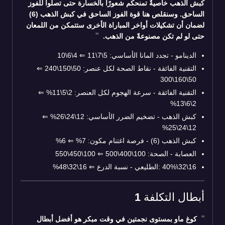
كبش الذهب خاصيةٌ تمنحكم شعورًا بالخسارة حتى تصلوا للفوز
الساحق. وسنقلص هنا قوة الفوز الساحق في كبش الذهب (6)
لضمان أن تشكيلات أواخر المباراة الأخرى ستتمكن من اللمعان
حتى لو لم تكن مصنوعةً من الذهب.
الدينامو - تجدد المانا الأساسي: 5\7\11
⇐
4\6\10
التقنية الفائقة - نقاط الصحة لكل عنصر: 50\150\240
⇐
50\160\300
التقنية الفائقة - سرعة الهجوم لكل العنصر: 2\5\11%
⇐
2\6\13%
كبش الذهب - تضخيم الضرر الأساسي: 12\24\26%
⇐
12\24\25%
كبش الذهب (6) - فرصة اغتنام مكون: 7%
⇐
6%
العصابة - الصحة: 100\400\500
⇐
100\450\550
16\32\40% :الطليعي - نسبة الدرع
⇐
16\32\48%
أبطال التكلفة 1
كوغ ماو بمستوى نجمتين في وقت مبكر هو أفضل أبطال