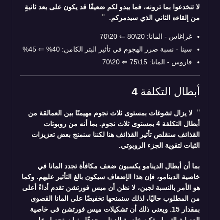
لا تنخدعوا بما ترونه، فما يبدو لكم ضعيفًا قد يكون على بعد ثانيةٍ
من إلقاءه الثاني الذي سيدمركم.
غراغاس - المانا: 20\80
⇐
20\70
سينا - نسبة ضرر الهجوم في تأثير البتر الكامن: 40%
⇐
45%
فاروس - المانا: 15\75
⇐
20\70
أبطال التكلفة 4
لا يزال تشوغاث بمستوى ثلاث نجوم مهيمنًا بين العمالقة من
أبطال التكلفة 4 بمستوى ثلاث نجوم. بما أنه من روبوتات
القذائف سنقلص تأثير القذائف هنا لكننا سنمنج بعض تعزيزات
الثبات لتقوية الجزء الروبوتي.
بما أن أبطال الدينامو يكسبون ضعف مكافأة تجدد المانا في
خاصية الدينامو، فإن هذا الإضعاف سيكون بالغ التأثير عليهم. وكما
هو الأمر بالنسبة لجين، لا نظن أن ميس فورتشن تقدم أداءً أعلى
من المطلوب حاليًا، لذلك سنمنحها تخفيضًا على المانا القصوى
بمقدار 15. ويعني ذلك أن تشكيلات ميس فورتشن في خاصية
العصابة التي لم تكن خاصية الدينامو جزءًا منها ستحصل على