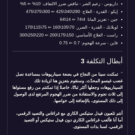
داريوس - زعيم الشر - تناقص ضرر الالتفاف: 10%
⇐
5%
إيكو - القدرة - العلاج: 280\340\425
⇐
300\375\475
جين - تعزيز المانا: 4\74
⇐
14\64
لوبلانك - القدرة - الضرر: 70\105\160
⇐
75\115\170
راست - العلاج الأساسي: 150\175\200
⇐
220\250\300
فاين - سرعة الهجوم: 0.7
⇐
0.75
أبطال التكلفة 3
تمكنت سينا من النجاح في بضعة سيناريوهات بمساعدة نصل
غضب غينسو المحدّث. وسنقوم بتعزيزٍ هنا لزيادة تلك
السيناريوهات وجعلها أكثر ثباتًا، خاصةً إذا تمكنتم من رفع مستواها
إلى ثلاث نجوم والاستفادة من ضرر الهجوم المرتفع لدى الوصول
إلى ذلك المستوى، بالإضافة إلى خواصها.
أنتم تلعبون فيدل ستيكس الكاري مع غراغاس والتصيد الرقمي،
أما أنا فألعب غراغاس الكاري دون فيدل ستيكس أو التصيد
الرقمي، لسنا بذات المستوى.