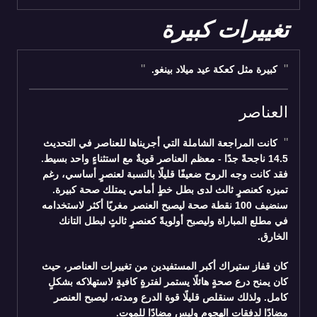
تغييرات كبيرة
كبيرة مثل كعكة عيد ميلاد بينغو.
العناصر
كانت المراجعة الشاملة التي أجريناها للعناصر في التحديث
14.5 ناجحةً جدًا - معظم العناصر قويةٌ مع استثناءٍ واحد بسيط.
فقد كانت وجه الروح ضعيفًا قليلًا بالنسبة لعنصرٍ أساسي، رغم
تميزه كعنصرٍ ثالث لدى بطل خطٍ أمامي يمتلك صحة كبيرة.
سنضيف 100 نقطة صحة ليصبح العنصر مغريًا أكثر لاستخدامه
في مطلع المباراة وليصبح أولويةً كعنصرٍ ثالثٍ لبطل التانك
الخارق.
كان قفاز ستيراك أكبر المستفيدين من تغييرات العناصر، حيث
كان يمنح درع صحةٍ هائلًا يستمر لفترةٍ كافيةٍ لاستهلاكه بشكلٍ
كامل. ولذلك سنقلص قليلًا قوة الدرع ومدته، ليصبح العنصر
مضادًا لدفقات الهجوم وليس مضادًا للموت.