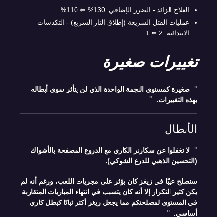
العلاج الزائد - الضرر الإضافي: 130%
⇐
110%
عمليات القتل السريعة (إطلاق النار السريع) - التكدسات
الابتدائية: 2
⇐
1
تغييرات صغيرة
صغيرة كمستوى النجمة الواحدة الذي لن يتأثر سوى أبطاله
بهذه التغييرات.
الأبطال
لا تغفلوا عن سكارنر الكاري مع الدروع المصفحة بالأشواك
(التحسين الذهبي للدرع الشوكي).
سنصلح عيبًا في زيغز كان يؤثر على مجريات اللعب، ورغم أنه لم
يكن كثير التكرار إلا أنه كان يتسبب في انتهاء المباريات المتقاربة
في المستوى لمصلحتكم مما يجعل زيغز أكثر ثباتًا كبطل كاري
أساسي.