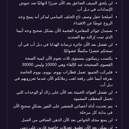
لن يلحق السيف الصاعق بعد الآن ضررًا لانهائيًا ضد جيوش
الإمدادات في دبل أب.
أصلحنا حقل وصف تاج الحلف السامي ليذكر أنه يمنح وجه
الروح عوضًا عن الافتداء.
تستبدل جوائز المغامرة الفخمة الآن بشكل صحيح وجه أنيما
الذي تمت إزالته مع الصنديد.
لن تفشل بعد الآن جائزة ترسانة الهدايا في دبل أب في أن
تمنحكم عنصرًا مكتملًا عشوائيًا.
يكتسب رينيكتون بمستوى ثلاث نجوم الآن كمية الصحة
القصوى الصحيحة عند الإلقاء وهي 10000 وليس 30000
فليركب الجميع: تعمل قطارات بووم، بووم، بووم الخاصة
بفرقة أنيما على رقعة لعب زملائكم الآن عندما تعززونهم في
دبل أب.
لن تفشل العوائد الخبيثة بعد الآن على زاك أو الوحدات التي
تحمل المعطف المشبوه
يتم تحديث أداة أخصائي التشفير على الفور بشكلٍ صحيحٍ الآن
في بداية كل مرحلة
لن يمنع مجلد الخواص بعد الآن الذهن الصافي من العمل
لن يمكن بعد الآن تطبيق تعديلات خاصية غارين على دمى