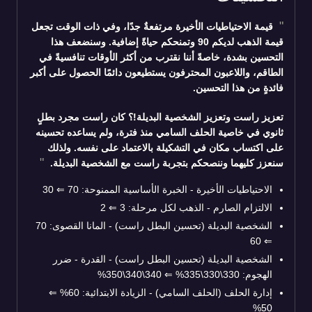
قيمة الاحتياطيات الأخيرة مرتفعةٌ جدًا، وفي ذات الوقت تجعل
قيمة الذهب لديكم 90 وتمنحكم حياةً إضافية. وسنضعف هذا
التحسين بشدة، خاصةً أننا نقترب من أكثر الأوقات تنافسيةً في
الطاقم، واللاعبون المحترفون يستطيعون دائمًا الحصول على أكبر
فائدةٍ من هذا التحسين.
تعزيز راست وتعزيز الشخصية البديلة!؟ كان راست مجرد بطلٍ
ثانوي في خاصية الحلف السامي منذ فترة، ولم يساعده تحسينه
على اكتساب مكان في التشكيلة بالاعتماد على نفسه. ولذلك
سنعزز كليهما وننصحكم بتجربة راست مع الشخصية البديلة.
الاحتياطيات الأخيرة - الخبرة الأساسية الممنوحة: 70
⇐
30
الالتزام الصارم - الذهب لكل مرحلة: 3
⇐
2
الشخصية البديلة (تحسين البطل راست) - المانا القصوى: 70
60
⇐
الشخصية البديلة (تحسين البطل راست) - القدرة - ضرر
الهجوم: 330\330\335%
⇐
340\340\350%
إدارة الحلف (الحلف السامي) - الزيادة الابتدائية: 60%
⇐
50%