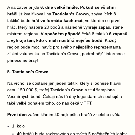
A na závěr přijde
6. dne velké finále. Pokud se všichni
hráči
již kvalifikovali na
Tactician's Crown
, zbývajících 8
taktiků bude hrát
ve formátu šach-mat
, ve kterém se první
hráč, který nasbírá 20 bodů a následně vyhraje zápas, stane
mistrem regionu.
V opačném případě
čeká 8 taktiků
6 zápasů
a vyhraje ten, kdo v nich nasbírá nejvíce bodů
. Každý
region bude moci navíc pro svého nejlepšího reprezentanta
získat vstupenku na Tactician’s Crown, podrobnější informace
přineseme brzy!
5. Tactician’s Crown
Na vrchol se dostane jen jeden taktik, který si odnese hlavní
cenu 150 000 $, trofej Tactician’s Crown a titul šampiona
Vesmírných bohů. Čekají nás tři dny legendárních soubojů a
také velké odhalení toho, co nás čeká v TFT.
První den
začne kláním 40 nejlepších hráčů z celého světa
1. kolo
40 hráčů bude rozlosováno do svých 5 počátečních lobby