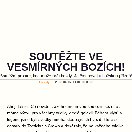
SOUTĚŽTE VE
VESMÍRNÝCH BOZÍCH!
Soutěžní prostor, kde může hrát každý. Je čas povolat božskou přízeň!
Esporty
2026-04-15T14:00:00.000Z
Ahoj, taktici! Co nevidět zažehneme novou soutěžní sezónu a
máme výzvu pro všechny taktiky v celé galaxii. Během Mýtů a
legend jsme byli svědky mnoha stoupajících hvězd, které se
dostaly do Tactician’s Crown a dokázaly, že na každého taktika