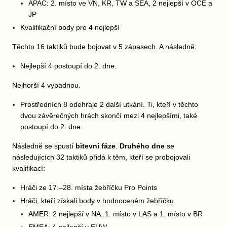
APAC: 2. místo ve VN, KR, TW a SEA, 2 nejlepší v OCE a
JP
Kvalifikační body pro 4 nejlepší
Těchto 16 taktiků bude bojovat v 5 zápasech. A následně:
Nejlepší 4 postoupí do 2. dne.
Nejhorší 4 vypadnou.
Prostředních 8 odehraje 2 další utkání. Ti, kteří v těchto
dvou závěrečných hrách skončí mezi 4 nejlepšími, také
postoupí do 2. dne.
Následně se spustí
bitevní fáze
.
Druhého dne
se
následujících 32 taktiků přidá k těm, kteří se probojovali
kvalifikací:
Hráči ze 17.–28. místa žebříčku Pro Points
Hráči, kteří získali body v hodnoceném žebříčku.
AMER: 2 nejlepší v NA, 1. místo v LAS a 1. místo v BR