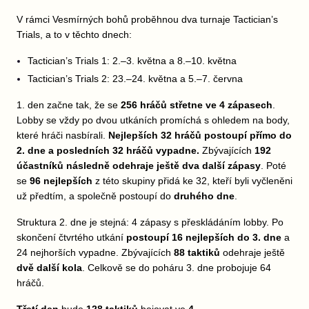
V rámci Vesmírných bohů proběhnou dva turnaje Tactician’s
Trials, a to v těchto dnech:
Tactician’s Trials 1: 2.–3. května a 8.–10. května
Tactician’s Trials 2: 23.–24. května a 5.–7. června
1. den začne tak, že se
256 hráčů střetne ve 4 zápasech
.
Lobby se vždy po dvou utkáních promíchá s ohledem na body,
které hráči nasbírali.
Nejlepších 32 hráčů postoupí přímo do
2. dne a posledních 32 hráčů vypadne.
Zbývajících
192
účastníků následně odehraje ještě dva další zápasy
. Poté
se
96 nejlepších
z této skupiny přidá ke 32, kteří byli vyčleněni
už předtím, a společně postoupí do
druhého dne
.
Struktura 2. dne je stejná: 4 zápasy s přeskládáním lobby. Po
skončení čtvrtého utkání
postoupí 16 nejlepších do 3. dne
a
24 nejhorších vypadne. Zbývajících
88 taktiků
odehraje ještě
dvě další kola
. Celkově se do poháru 3. dne probojuje 64
hráčů.