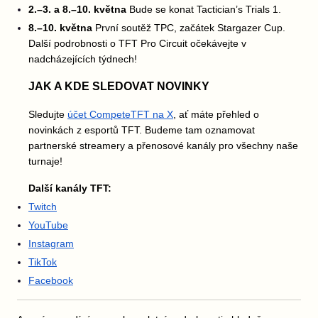
2.–3. a 8.–10. května
Bude se konat Tactician’s Trials 1.
8.–10. května
První soutěž TPC, začátek Stargazer Cup.
Další podrobnosti o TFT Pro Circuit očekávejte v
nadcházejících týdnech!
JAK A KDE SLEDOVAT NOVINKY
Sledujte
účet CompeteTFT na X
, ať máte přehled o
novinkách z esportů TFT. Budeme tam oznamovat
partnerské streamery a přenosové kanály pro všechny naše
turnaje!
Další kanály TFT:
Twitch
YouTube
Instagram
TikTok
Facebook