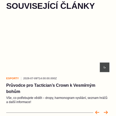
SOUVISEJÍCÍ ČLÁNKY
ESPORTY
2026-07-09T14:00:00.000Z
ESP
Průvodce pro Tactician’s Crown k Vesmírným
Reg
bohům
Sout
červ
Vše, co potřebujete vědět – dropy, harmonogram vysílání, seznam hráčů
a další informace!