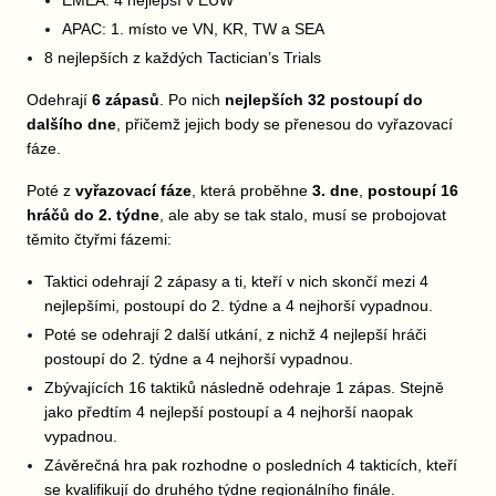
EMEA: 4 nejlepší v EUW
APAC: 1. místo ve VN, KR, TW a SEA
8 nejlepších z každých Tactician’s Trials
Odehrají
6 zápasů
. Po nich
nejlepších 32 postoupí do
dalšího dne
,
přičemž jejich body se přenesou do vyřazovací
fáze.
Poté z
vyřazovací fáze
, která proběhne
3. dne
,
postoupí 16
hráčů do 2. týdne
, ale aby se tak stalo, musí se probojovat
těmito čtyřmi fázemi:
Taktici odehrají 2 zápasy a ti, kteří v nich skončí mezi 4
nejlepšími, postoupí do 2. týdne a 4 nejhorší vypadnou.
Poté se odehrají 2 další utkání, z nichž 4 nejlepší hráči
postoupí do 2. týdne a 4 nejhorší vypadnou.
Zbývajících 16 taktiků následně odehraje 1 zápas. Stejně
jako předtím 4 nejlepší postoupí a 4 nejhorší naopak
vypadnou.
Závěrečná hra pak rozhodne o posledních 4 takticích, kteří
se kvalifikují do druhého týdne regionálního finále.