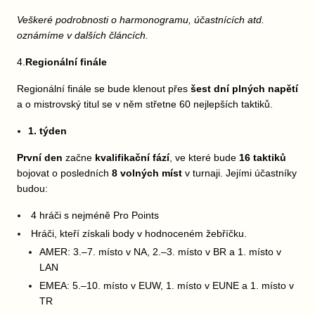
Veškeré podrobnosti o harmonogramu, účastnících atd.
oznámíme v dalších článcích.
4.
Regionální finále
Regionální finále se bude klenout přes
šest dní plných napětí
a o mistrovský titul se v něm střetne 60 nejlepších taktiků.
1. týden
První den
začne
kvalifikační fází
, ve které bude
16 taktiků
bojovat o posledních
8 volných míst
v turnaji. Jejími účastníky
budou:
4 hráči s nejméně Pro Points
Hráči, kteří získali body v hodnoceném žebříčku.
AMER: 3.–7. místo v NA, 2.–3. místo v BR a 1. místo v
LAN
EMEA: 5.–10. místo v EUW, 1. místo v EUNE a 1. místo v
TR