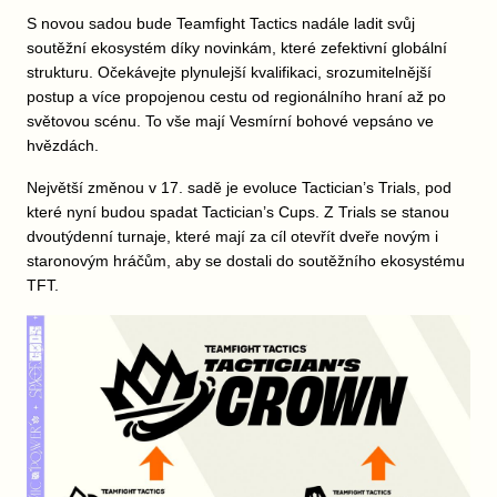
S novou sadou bude Teamfight Tactics nadále ladit svůj
soutěžní ekosystém díky novinkám, které zefektivní globální
strukturu. Očekávejte plynulejší kvalifikaci, srozumitelnější
postup a více propojenou cestu od regionálního hraní až po
světovou scénu. To vše mají Vesmírní bohové vepsáno ve
hvězdách.
Největší změnou v 17. sadě je evoluce Tactician’s Trials, pod
které nyní budou spadat Tactician’s Cups. Z Trials se stanou
dvoutýdenní turnaje, které mají za cíl otevřít dveře novým i
staronovým hráčům, aby se dostali do soutěžního ekosystému
TFT.