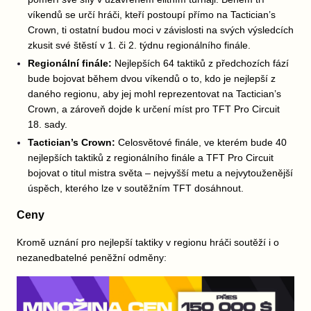
víkendů se určí hráči, kteří postoupí přímo na Tactician’s
Crown, ti ostatní budou moci v závislosti na svých výsledcích
zkusit své štěstí v 1. či 2. týdnu regionálního finále.
Regionální finále:
Nejlepších 64 taktiků z předchozích fází
bude bojovat během dvou víkendů o to, kdo je nejlepší z
daného regionu, aby jej mohl reprezentovat na Tactician’s
Crown, a zároveň dojde k určení míst pro TFT Pro Circuit
18. sady.
Tactician’s Crown:
Celosvětové finále, ve kterém bude 40
nejlepších taktiků z regionálního finále a TFT Pro Circuit
bojovat o titul mistra světa – nejvyšší metu a nejvytouženější
úspěch, kterého lze v soutěžním TFT dosáhnout.
Ceny
Kromě uznání pro nejlepší taktiky v regionu hráči soutěží i o
nezanedbatelné peněžní odměny: