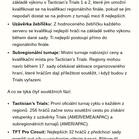
základě výkonu v Tactician’s Trials 1 a 2, které jim umožní
kvalifikovat se na kvalifikaci regionálního finále, pokud se jim
nepodaří dostat se na jednom z turnajů mezi 8 nejlepších.
Uzávěrka žebříčku:
Z hodnoceného žebříčku každého
serveru se kvalifikují nejlepší hráči na základě svého výkonu
během dané sady. Ti nejlepší postoupí přímo do
regionálního finále.
Subregionální turnaje:
Místní turnaje nabízející ceny a
kvalifikační místa pro Tactician’s Trials. Regiony mohou
navíc během 17. sady očekávat aktivace organizovaného
hraní, které hráčům dají příležitost soutěžit, i když budou z
Trials vyřazeni.
A co se týká čtyř soutěžních fází:
Tactician’s Trials:
První oficiální turnaj cyklu v každém z
regionů. 256 hráčů začne svou soutěžní cestu po získání
vstupenky z uzávěrky Trials (AMER/EMEA/APAC) a
subregionálních turnajů (AMER/APAC).
TFT Pro Circuit:
Nejlepších 32 hráčů z předchozí sady
poměří své síly v uzavřeném elitním turnaji. Během tří