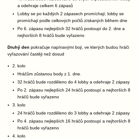
a odehraje celkem 6 zápasů
Lobby se po každých 2 zápasech promíchají; lobby se
promíchají podle celkových počtů získaných během dne
Po 6. zápasu nejlepších 32 hráčů postoupí do 2. dne a
nejhorších 8 hráčů bude vyřazeno
Druhý den
pokračuje napínavými boji, ve kterých budou hráči
vyřazování častěji než dosud
2. kolo
Hráčům zůstanou body z 1. dne.
32 hráčů bude rozděleno do 4 lobby a odehraje 2 zápasy
Po 2. zápasu nejlepších 24 hráčů postoupí a nejhorších 8
hráčů bude vyřazeno
3. kolo
24 hráčů bude rozděleno do 3 lobby a odehraje 2 zápasy
Po 4. zápasu nejlepších 16 hráčů postoupí a nejhorších 8
hráčů bude vyřazeno
4. kolo