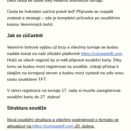
čeká cesta ke slávě díky našemu souhvězdí turnajů.
Cesta ke hvězdám začíná právě teď! Připravte se rozpálit
znalosti a strategii – zde je kompletní průvodce po soutěžním
kosmu Vesmírných bohů.
Jak se zúčastnit
Vesmírní bohové vyjdou už brzy a všechny turnaje se budou
nadále konat na naší oficiální platformě
https://competetft.com
.
Hráči ze všech regionů by si měli připravit soutěžní karty. Díky
tomu se budou moct registrovat na soutěže, získají přístup k
údajům na turnajový server a budou moct vystavit na odiv svou
cestu soutěžemi TFT.
V rámci registrace na turnaje 17. sady si musíte zaregistrovat
soutěžní kartu do 27. dubna!
Struktura soutěže
Nová soutěžní struktura a všechny podrobnosti o formátu se
aktualizují na
https://competetft.com
20. dubna.