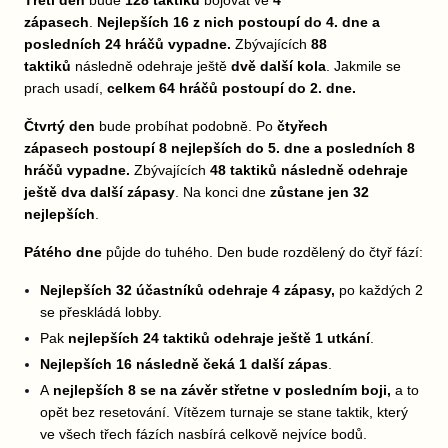
Třetí den
bude
128 taktiků
bojovat ve
4
zápasech
.
Nejlepších 16 z nich postoupí do 4. dne a
posledních 24 hráčů vypadne.
Zbývajících
88
taktiků
následně odehraje ještě
dvě další kola
. Jakmile se
prach usadí,
celkem 64 hráčů postoupí do 2. dne.
Čtvrtý den
bude probíhat podobně.
Po
čtyřech
zápasech
postoupí 8 nejlepších do 5. dne a posledních 8
hráčů vypadne.
Zbývajících
48 taktiků následně odehraje
ještě dva další zápasy
. Na konci dne
zůstane jen 32
nejlepších
.
Pátého dne
půjde do tuhého. Den bude rozdělený do čtyř fází:
Nejlepších 32 účastníků odehraje 4 zápasy,
po každých 2
se přeskládá lobby.
Pak
nejlepších 24 taktiků odehraje ještě 1 utkání
.
Nejlepších 16 následně čeká 1 další zápas
.
A
nejlepších 8 se na závěr střetne v posledním boji,
a to
opět bez resetování. Vítězem turnaje se stane taktik, který
ve všech třech fázích nasbírá celkově nejvíce bodů.