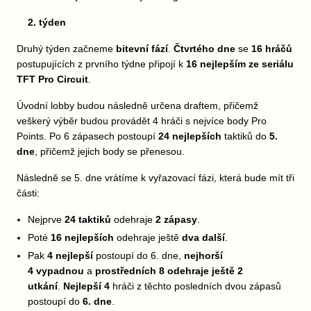
2. týden
Druhý týden začneme
bitevní fází
.
Čtvrtého dne
se
16 hráčů
postupujících z prvního týdne připojí k
16 nejlepším ze seriálu
TFT Pro Circuit
.
Úvodní lobby budou následně určena draftem, přičemž
veškerý výběr budou provádět 4 hráči s nejvíce body Pro
Points. Po 6 zápasech postoupí
24 nejlepších
taktiků do
5.
dne
, přičemž jejich body se přenesou.
Následně se 5. dne vrátíme k vyřazovací fázi, která bude mít tři
části:
Nejprve
24 taktiků
odehraje
2 zápasy
.
Poté
16 nejlepších
odehraje ještě
dva další
.
Pak
4 nejlepší
postoupí do 6. dne,
nejhorší
4
vypadnou
a
prostředních 8 odehraje ještě 2
utkání
.
Nejlepší 4
hráči z těchto posledních dvou zápasů
postoupí do
6. dne
.