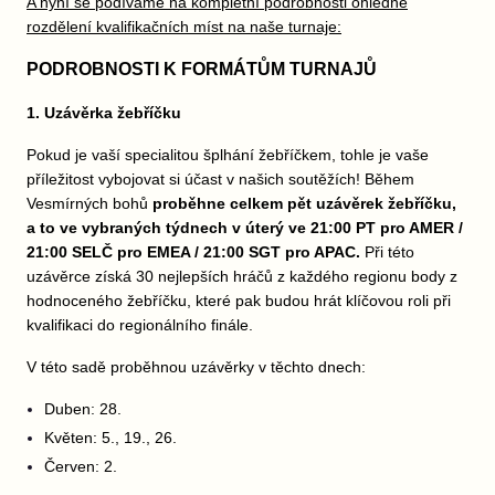
A nyní se podíváme na kompletní podrobnosti ohledně
rozdělení kvalifikačních míst na naše turnaje:
PODROBNOSTI K FORMÁTŮM TURNAJŮ
1. Uzávěrka žebříčku
Pokud je vaší specialitou šplhání žebříčkem, tohle je vaše
příležitost vybojovat si účast v našich soutěžích! Během
Vesmírných bohů
proběhne celkem pět uzávěrek žebříčku,
a to ve vybraných týdnech v úterý ve 21:00 PT pro AMER /
21:00 SELČ pro EMEA / 21:00 SGT pro APAC.
Při této
uzávěrce získá 30 nejlepších hráčů z každého regionu body z
hodnoceného žebříčku, které pak budou hrát klíčovou roli při
kvalifikaci do regionálního finále.
V této sadě proběhnou uzávěrky v těchto dnech:
Duben: 28.
Květen: 5., 19., 26.
Červen: 2.