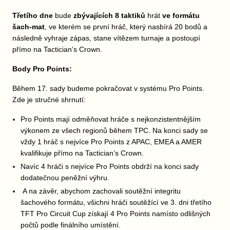
Třetího dne
bude
zbývajících 8 taktiků
hrát
ve formátu
šach-mat
, ve kterém se první hráč, který nasbírá 20 bodů a
následně vyhraje zápas, stane vítězem turnaje a postoupí
přímo na Tactician’s Crown.
Body Pro Points:
Během 17. sady budeme pokračovat v systému Pro Points.
Zde je stručné shrnutí:
Pro Points mají odměňovat hráče s nejkonzistentnějším
výkonem ze všech regionů během TPC. Na konci sady se
vždy 1 hráč s nejvíce Pro Points z APAC, EMEA a AMER
kvalifikuje přímo na Tactician’s Crown.
Navíc 4 hráči s nejvíce Pro Points obdrží na konci sady
dodatečnou peněžní výhru.
A na závěr, abychom zachovali soutěžní integritu
šachového formátu, všichni hráči soutěžící ve 3. dni třetího
TFT Pro Circuit Cup získají 4 Pro Points namísto odlišných
počtů podle finálního umístění.