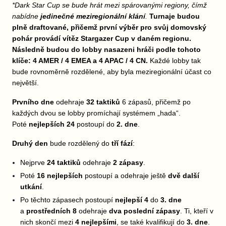
*Dark Star Cup se bude hrát mezi spárovanými regiony, čímž
nabídne
jedinečné meziregionální klání
.
Turnaje budou
plně draftované, přičemž první výběr pro svůj domovský
pohár provádí vítěz Stargazer Cup v daném regionu.
Následně budou do lobby nasazeni hráči podle tohoto
klíče: 4 AMER / 4 EMEA a 4 APAC / 4 CN.
Každé lobby tak
bude rovnoměrně rozdělené, aby byla meziregionální účast co
největší.
Prvního dne
odehraje
32 taktiků
6 zápasů, přičemž po
každých dvou se lobby promíchají systémem „hada“.
Poté
nejlepších 24
postoupí do
2. dne
.
Druhý den
bude rozdělený do
tří fází
:
Nejprve
24 taktiků
odehraje
2 zápasy
.
Poté
16 nejlepších
postoupí a odehraje ještě
dvě další
utkání
.
Po těchto zápasech postoupí
nejlepší 4
do
3. dne
a
prostředních 8
odehraje
dva poslední zápasy
. Ti, kteří v
nich skončí mezi
4 nejlepšími
, se také kvalifikují do
3. dne
.