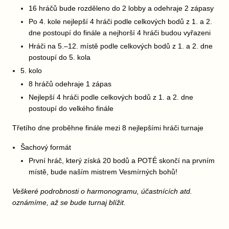
16 hráčů bude rozděleno do 2 lobby a odehraje 2 zápasy
Po 4. kole nejlepší 4 hráči podle celkových bodů z 1. a 2.
dne postoupí do finále a nejhorší 4 hráči budou vyřazeni
Hráči na 5.–12. místě podle celkových bodů z 1. a 2. dne
postoupí do 5. kola
5. kolo
8 hráčů odehraje 1 zápas
Nejlepší 4 hráči podle celkových bodů z 1. a 2. dne
postoupí do velkého finále
Třetího dne proběhne finále mezi 8 nejlepšími hráči turnaje
Šachový formát
První hráč, který získá 20 bodů a POTÉ skončí na prvním
místě, bude naším mistrem Vesmírných bohů!
Veškeré podrobnosti o harmonogramu, účastnících atd.
oznámíme, až se bude turnaj blížit.