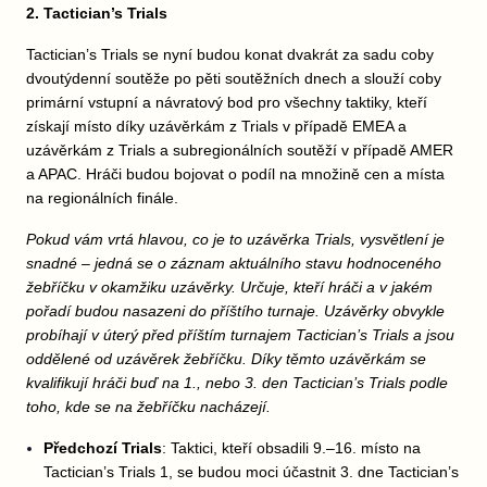
2. Tactician’s Trials
Tactician’s Trials se nyní budou konat dvakrát za sadu coby
dvoutýdenní soutěže po pěti soutěžních dnech a slouží coby
primární vstupní a návratový bod pro všechny taktiky, kteří
získají místo díky uzávěrkám z Trials v případě EMEA a
uzávěrkám z Trials a subregionálních soutěží v případě AMER
a APAC. Hráči budou bojovat o podíl na množině cen a místa
na regionálních finále.
Pokud vám vrtá hlavou, co je to uzávěrka Trials, vysvětlení je
snadné – jedná se o záznam aktuálního stavu hodnoceného
žebříčku v okamžiku uzávěrky. Určuje, kteří hráči a v jakém
pořadí budou nasazeni do příštího turnaje. Uzávěrky obvykle
probíhají v úterý před příštím turnajem Tactician’s Trials a jsou
oddělené od uzávěrek žebříčku. Díky těmto uzávěrkám se
kvalifikují hráči buď na 1., nebo 3. den Tactician’s Trials podle
toho, kde se na žebříčku nacházejí.
Předchozí Trials
: Taktici, kteří obsadili 9.–16. místo na
Tactician’s Trials 1, se budou moci účastnit 3. dne Tactician’s