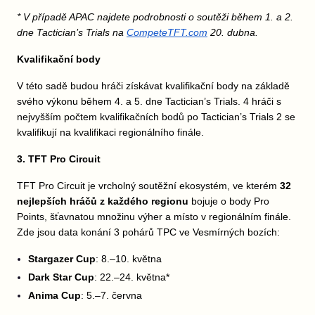
* V případě APAC najdete podrobnosti o soutěži během 1. a 2.
dne Tactician’s Trials na
CompeteTFT.com
20. dubna.
Kvalifikační body
V této sadě budou hráči získávat kvalifikační body na základě
svého výkonu během 4. a 5. dne Tactician’s Trials. 4 hráči s
nejvyšším počtem kvalifikačních bodů po Tactician’s Trials 2 se
kvalifikují na kvalifikaci regionálního finále.
3. TFT Pro Circuit
TFT Pro Circuit je vrcholný soutěžní ekosystém, ve kterém
32
nejlepších hráčů z každého regionu
bojuje o body Pro
Points, šťavnatou množinu výher a místo v regionálním finále.
Zde jsou data konání 3 pohárů TPC ve Vesmírných bozích:
Stargazer Cup
: 8.–10. května
Dark Star Cup
: 22.–24. května*
Anima Cup
: 5.–7. června