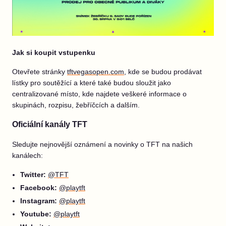
Jak si koupit vstupenku
Otevřete stránky
tftvegasopen.com
, kde se budou prodávat
lístky pro soutěžící a které také budou sloužit jako
centralizované místo, kde najdete veškeré informace o
skupinách, rozpisu, žebříčcích a dalším.
Oficiální kanály TFT
Sledujte nejnovější oznámení a novinky o TFT na našich
kanálech:
Twitter:
@TFT
Facebook:
@playtft
Instagram:
@playtft
Youtube:
@playtft