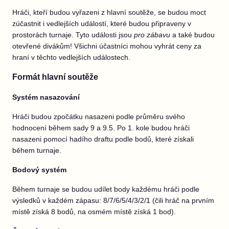
Hráči, kteří budou vyřazeni z hlavní soutěže, se budou moct
zúčastnit i vedlejších událostí, které budou připraveny v
prostorách turnaje. Tyto události jsou
pro zábavu
a také budou
otevřené divákům! Všichni účastníci
mohou vyhrát ceny za
hraní v těchto vedlejších událostech.
Formát hlavní soutěže
Systém nasazování
Hráči budou zpočátku nasazeni podle průměru svého
hodnocení během sady 9 a 9.5. Po 1. kole budou hráči
nasazeni pomocí hadího draftu podle bodů, které získali
během turnaje.
Bodový systém
Během turnaje se budou udílet body každému hráči podle
výsledků v každém zápasu: 8/7/6/5/4/3/2/1 (čili hráč na prvním
místě získá 8 bodů, na osmém místě získá 1 bod).