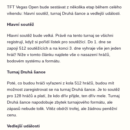
TFT Vegas Open bude sestávat z několika etap během celého
víkendu: hlavní soutěž, turnaj Druhá šance a vedlejší události.
Hlavní soutěž
Hlavní soutěž bude
velká
.
Právě na tento turnaj se všichni
registrují, když si pořídí lístek pro soutěžící. Do 1. dne se
zapojí 512 soutěžících a na konci 3. dne vyhraje vše jen jeden
hráč! Níže v tomto článku najdete vše o nasazení hráčů,
bodovém systému a formátu.
Turnaj Druhá šance
Poté, co budou hráči vyřazeni z kola 512 hráčů, budou mít
možnost zaregistrovat se na turnaj Druhá šance. Je to soutěž
pro 128 hráčů a platí, že kdo dřív přijde, ten dřív mele. Turnaj
Druhá šance napodobuje zbytek turnajového formátu, ale
zápasů nebude tolik. Vítěz obdrží trofej, ale žádnou peněžní
cenu.
Vedlejší události