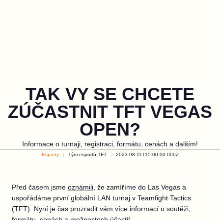
TAK VY SE CHCETE
ZÚČASTNIT TFT VEGAS
OPEN?
Informace o turnaji, registraci, formátu, cenách a dalším!
Esporty
Tým esportů TFT
2023-08-11T15:00:00.000Z
Před časem jsme
oznámili
, že zamíříme do Las Vegas a
uspořádáme první globální LAN turnaj v Teamfight Tactics
(TFT). Nyní je čas prozradit vám více informací o soutěži,
formátu, cenách a možnostech účasti!