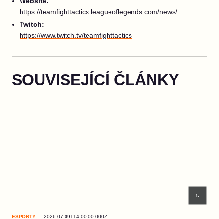
Website:
https://teamfighttactics.leagueoflegends.com/news/
Twitch:
https://www.twitch.tv/teamfighttactics
SOUVISEJÍCÍ ČLÁNKY
ESPORTY
2026-07-09T14:00:00.000Z
ESP