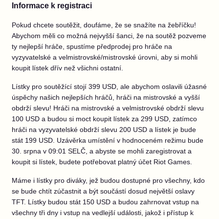
Informace k registraci
Pokud chcete soutěžit, doufáme, že se snažíte na žebříčku!
Abychom měli co možná nejvyšší šanci, že na soutěž pozveme
ty nejlepší hráče, spustíme předprodej pro hráče na
vyzyvatelské a velmistrovské/mistrovské úrovni, aby si mohli
koupit lístek dřív než všichni ostatní.
Lístky pro soutěžící stojí 399 USD, ale abychom oslavili úžasné
úspěchy našich nejlepších hráčů, hráči na mistrovské a vyšší
obdrží slevu! Hráči na mistrovské a velmistrovské obdrží slevu
100 USD a budou si moct koupit lístek za 299 USD, zatímco
hráči na vyzyvatelské obdrží slevu 200 USD a lístek je bude
stát 199 USD. Uzávěrka umístění v hodnoceném režimu bude
30. srpna v 09:01 SELČ, a abyste se mohli zaregistrovat a
koupit si lístek, budete potřebovat platný účet Riot Games.
Máme i lístky pro diváky, jež budou dostupné pro všechny, kdo
se bude chtít zúčastnit a být součástí dosud největší oslavy
TFT. Lístky budou stát 150 USD a budou zahrnovat vstup na
všechny tři dny i vstup na vedlejší události, jakož i přístup k