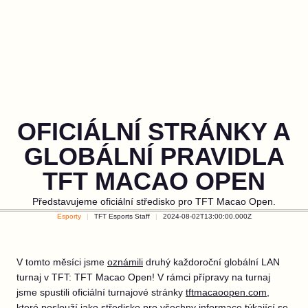
OFICIÁLNÍ STRÁNKY A
GLOBÁLNÍ PRAVIDLA
TFT MACAO OPEN
Představujeme oficiální středisko pro TFT Macao Open.
Esporty
TFT Esports Staff
2024-08-02T13:00:00.000Z
V tomto měsíci jsme
oznámili
druhý každoroční globální LAN
turnaj v TFT: TFT Macao Open! V rámci přípravy na turnaj
jsme spustili oficiální turnajové stránky
tftmacaoopen.com
,
které poslouží jako středisko pro všechny informace týkající se