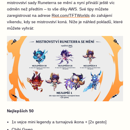
mistrovství sady Runeterra se mění a nyní přináší ještě víc
odměn než předtím – to vše díky AWS. Své tipy můžete
zaregistrovat na adrese
Riot.com/TFTWorlds
do zahájení
víkendu, kdy se mistrovství koná. Níže je náhled pokladů, které
můžete vyhrát:
Nejlepších 50
1x vejce mini legendy a turnajová ikona + [2x gesto]
Chibi Gwen