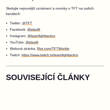
Sledujte nejnovější oznámení a novinky o TFT na našich
kanálech:
Twitter:
@TFT
Facebook:
@playtft
Instagram:
@teamfighttactics
YouTube:
@playtft
Webová stránka:
Riot.com/TFTWorlds
Twitch:
https://www.twitch.tv/teamfighttactics
SOUVISEJÍCÍ ČLÁNKY