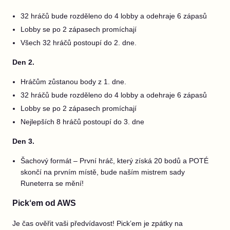
32 hráčů bude rozděleno do 4 lobby a odehraje 6 zápasů
Lobby se po 2 zápasech promíchají
Všech 32 hráčů postoupí do 2. dne.
Den 2.
Hráčům zůstanou body z 1. dne.
32 hráčů bude rozděleno do 4 lobby a odehraje 6 zápasů
Lobby se po 2 zápasech promíchají
Nejlepších 8 hráčů postoupí do 3. dne
Den 3.
Šachový formát – První hráč, který získá 20 bodů a POTÉ
skončí na prvním místě, bude naším mistrem sady
Runeterra se mění!
Pick‘em od AWS
Je čas ověřit vaši předvídavost! Pick’em je zpátky na