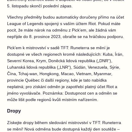
5. listopadu skončí poslední zápas.
Všechny předměty budou automaticky doručeny přímo na účet
League of Legends spojený s vaším účtem Riot.
Pokud máte
pocit, že máte nárok na odměnu z Pick’em, ale žádná vám
nepřijde do 8. prosince 2023,
obraťte se na hráčskou podporu.
Pick'em k mistrovství v sadě TFT: Runeterra se mění je
dostupné ve všech regionech kromě následujících: Kuba, Írán,
Severní Korea, Krym,
Doněcká lidová republika („DNR“),
Luhanská lidová republika („LNR“),
Súdán, Venezuela, Sýrie,
Čína, Tchaj-wan, Hongkong, Macao, Vietnam, Myanmar,
provincie Québec či další regiony, kde je tato nabídka
neplatná; pro získání odměn je zapotřebí platný účet Riot a
jméno vyvolávače. Poznámka: Dostupnost cen a odměn se
může lišit podle regionů kvůli místním nařízením.
Dropy
Získejte dropy během sledování mistrovství v TFT: Runeterra
se mění! Nová odměna bude dostupná každý den soutěže –