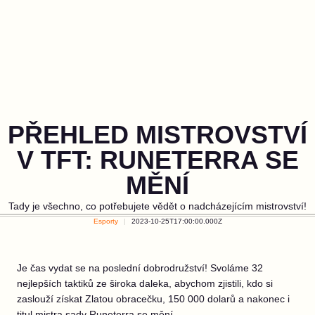
PŘEHLED MISTROVSTVÍ
V TFT: RUNETERRA SE
MĚNÍ
Tady je všechno, co potřebujete vědět o nadcházejícím mistrovství!
Esporty
2023-10-25T17:00:00.000Z
Je čas vydat se na poslední dobrodružství! Svoláme 32
nejlepších taktiků ze široka daleka, abychom zjistili, kdo si
zaslouží získat Zlatou obracečku, 150 000 dolarů a nakonec i
titul mistra sady Runeterra se mění.