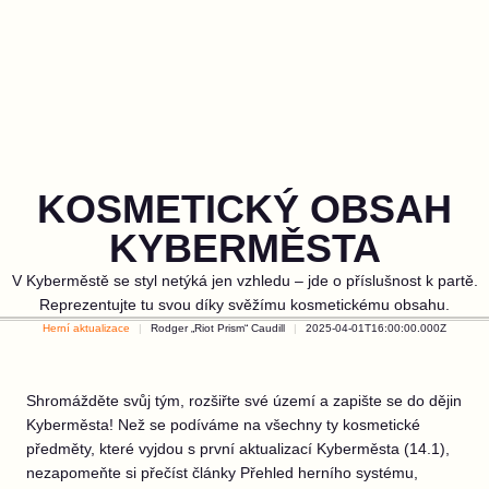
KOSMETICKÝ OBSAH
KYBERMĚSTA
V Kyberměstě se styl netýká jen vzhledu – jde o příslušnost k partě.
Reprezentujte tu svou díky svěžímu kosmetickému obsahu.
Herní aktualizace
Rodger „Riot Prism“ Caudill
2025-04-01T16:00:00.000Z
Shromážděte svůj tým, rozšiřte své území a zapište se do dějin
Kyberměsta! Než se podíváme na všechny ty kosmetické
předměty, které vyjdou s první aktualizací Kyberměsta (14.1),
nezapomeňte si přečíst články Přehled herního systému,