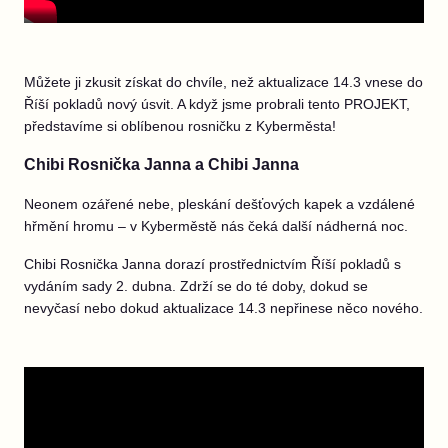
Můžete ji zkusit získat do chvíle, než aktualizace 14.3 vnese do
Říší pokladů nový úsvit. A když jsme probrali tento PROJEKT,
představíme si oblíbenou rosničku z Kyberměsta!
Chibi Rosnička Janna a Chibi Janna
Neonem ozářené nebe, pleskání dešťových kapek a vzdálené
hřmění hromu – v Kyberměstě nás čeká další nádherná noc.
Chibi Rosnička Janna dorazí prostřednictvím Říší pokladů s
vydáním sady 2. dubna. Zdrží se do té doby, dokud se
nevyčasí nebo dokud aktualizace 14.3 nepřinese něco nového.