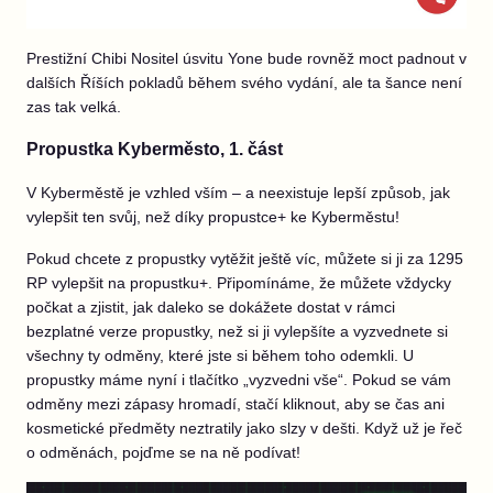
Prestižní Chibi Nositel úsvitu Yone bude rovněž moct padnout v
dalších Říších pokladů během svého vydání, ale ta šance není
zas tak velká.
Propustka Kyberměsto, 1. část
V Kyberměstě je vzhled vším – a neexistuje lepší způsob, jak
vylepšit ten svůj, než díky propustce+ ke Kyberměstu!
Pokud chcete z propustky vytěžit ještě víc, můžete si ji za 1295
RP vylepšit na propustku+. Připomínáme, že můžete vždycky
počkat a zjistit, jak daleko se dokážete dostat v rámci
bezplatné verze propustky, než si ji vylepšíte a vyzvednete si
všechny ty odměny, které jste si během toho odemkli. U
propustky máme nyní i tlačítko „vyzvedni vše“. Pokud se vám
odměny mezi zápasy hromadí, stačí kliknout, aby se čas ani
kosmetické předměty neztratily jako slzy v dešti. Když už je řeč
o odměnách, pojďme se na ně podívat!