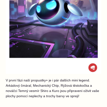
V první fázi naší propustky+ je i pár dalších mini legend.
Arkádový čmáral, Mechanický Chip, Rýžová těstokočka a
nováčci Temný vesmír Shiro a Kuro jsou připraveni oživit vaše
plochy pomocí neplechy a trochy barvy ve spreji!