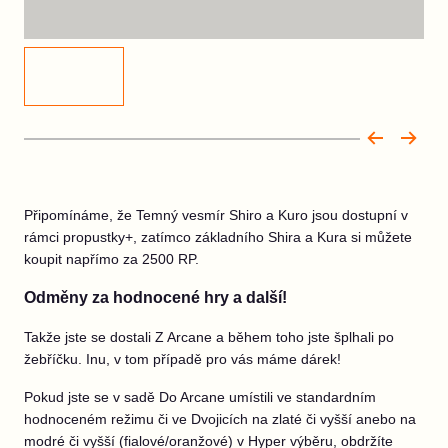
Připomínáme, že Temný vesmír Shiro a Kuro jsou dostupní v
rámci propustky+, zatímco základního Shira a Kura si můžete
koupit napřímo za 2500 RP.
Odměny za hodnocené hry a další!
Takže jste se dostali Z Arcane a během toho jste šplhali po
žebříčku. Inu, v tom případě pro vás máme dárek!
Pokud jste se v sadě Do Arcane umístili ve standardním
hodnoceném režimu či ve Dvojicích na zlaté či vyšší anebo na
modré či vyšší (fialové/oranžové) v Hyper výběru, obdržíte