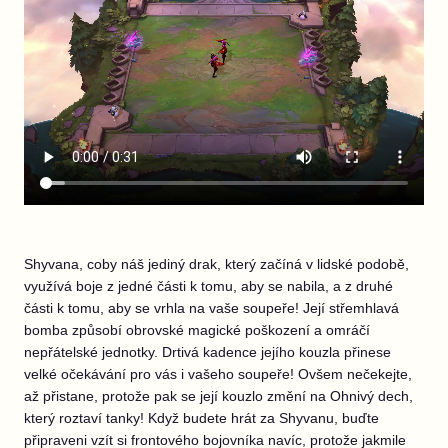
Shyvana, coby náš jediný drak, který začíná v lidské podobě,
využívá boje z jedné části k tomu, aby se nabila, a z druhé
části k tomu, aby se vrhla na vaše soupeře! Její střemhlavá
bomba způsobí obrovské magické poškození a omráčí
nepřátelské jednotky. Drtivá kadence jejího kouzla přinese
velké očekávání pro vás i vašeho soupeře! Ovšem nečekejte,
až přistane, protože pak se její kouzlo změní na Ohnivý dech,
který roztaví tanky! Když budete hrát za Shyvanu, buďte
připraveni vzít si frontového bojovníka navíc, protože jakmile