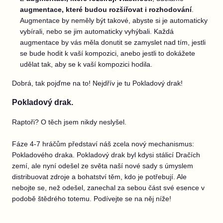
augmentace, které budou rozšiřovat i rozhodování
.
Augmentace by neměly být takové, abyste si je automaticky
vybírali, nebo se jim automaticky vyhýbali. Každá
augmentace by vás měla donutit se zamyslet nad tím, jestli
se bude hodit k vaší kompozici, anebo jestli to dokážete
udělat tak, aby se k vaší kompozici hodila.
Dobrá, tak pojďme na to! Nejdřív je tu Pokladový drak!
Pokladový drak.
Raptoři? O těch jsem nikdy neslyšel.
Fáze 4-7 hráčům představí náš zcela nový mechanismus:
Pokladového draka. Pokladový drak byl kdysi stálicí Dračích
zemí, ale nyní odešel ze světa naší nové sady s úmyslem
distribuovat zdroje a bohatství těm, kdo je potřebují. Ale
nebojte se, než odešel, zanechal za sebou část své esence v
podobě štědrého totemu. Podívejte se na něj níže!