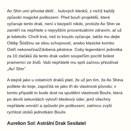
Ao Shin umí přivolat déšť... kulových blesků, z nichž každý
způsobí magické poškození. Před bouří projektilů, které
vyčaruje tento drak, není v bezpečí nikdo, protože Ao Shin se
zaměří na nepřítele s nejvyšším procentuálním zdravím, ať už
je kdekoliv. Chvíli trvá, než to kouzlo vyčaruje, takže mu dejte
Oštěp Šódžinu se silou schopností, anebo klasické kombo
Ostří nekonečna/Zdobená pěstnice. Coby legendární jednotka
za 10 zlaťáků dá tento drak vašim soupeřům pocítit bolest
pramenící ze živlů. Vaši nepřátelé mu spíš začnou přezdívat
„
Au! Shin“
.
A stejně jako u ostatních draků platí, že už jen tím, že Ao Shina
pošlete do boje, započítá se jako tři do vlastnosti původu; v
tomto případě to bude dost na spuštění vlastnosti Bouře, která
po devíti sekundách vytvoří bleskový úder, jenž všechny
nepřátele omráčí a způsobí jim poškození, zatímco zvýší
rychlost útoků jednotkám Bouře.
Aurelion Sol: Astrální Drak Sesilatel