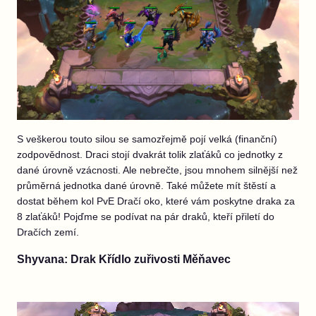
S veškerou touto silou se samozřejmě pojí velká (finanční)
zodpovědnost. Draci stojí dvakrát tolik zlaťáků co jednotky z
dané úrovně vzácnosti. Ale nebrečte, jsou mnohem silnější než
průměrná jednotka dané úrovně. Také můžete mít štěstí a
dostat během kol PvE Dračí oko, které vám poskytne draka za
8 zlaťáků! Pojďme se podívat na pár draků, kteří přiletí do
Dračích zemí.
Shyvana: Drak Křídlo zuřivosti Měňavec