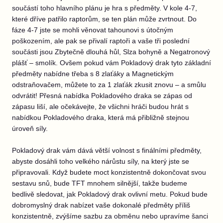
součástí toho hlavního plánu je hra s předměty. V kole 4-7,
které dříve patřilo raptorům, se ten plán může zvrtnout. Do
fáze 4-7 jste se mohli věnovat tahounovi s útočným
poškozením, ale pak se přivalí raptoři a vaše tři poslední
součásti jsou Zbytečně dlouhá hůl, Slza bohyně a Negatronový
plášť – smolík. Ovšem pokud vám Pokladový drak tyto základní
předměty nabídne třeba s 8 zlaťáky a Magnetickým
odstraňovačem, můžete to za 1 zlaťák zkusit znovu – a smůlu
odvrátit! Přesná nabídka Pokladového draka se zápas od
zápasu liší, ale očekávejte, že všichni hráči budou hrát s
nabídkou Pokladového draka, která má přibližně stejnou
úroveň síly.
Pokladový drak vám dává větší volnost s finálními předměty,
abyste dosáhli toho velkého nárůstu síly, na který jste se
připravovali. Když budete moct konzistentně dokončovat svou
sestavu snů, bude TFT mnohem silnější, takže budeme
bedlivě sledovat, jak Pokladový drak ovlivní metu. Pokud bude
dobromyslný drak nabízet vaše dokonalé předměty příliš
konzistentně, zvýšíme sazbu za obměnu nebo upravíme šanci