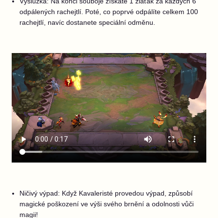
Výslužka: Na konci souboje získáte 1 zlaťák za každých 6
odpálených rachejtlí. Poté, co poprvé odpálíte celkem 100
rachejtlí, navíc dostanete speciální odměnu.
Ničivý výpad: Když Kavaleristé provedou výpad, způsobí
magické poškození ve výši svého brnění a odolnosti vůči
magii!