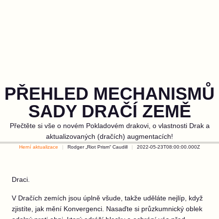
PŘEHLED MECHANISMŮ
SADY DRAČÍ ZEMĚ
Přečtěte si vše o novém Pokladovém drakovi, o vlastnosti Drak a
aktualizovaných (dračích) augmentacích!
Herní aktualizace
Rodger „Riot Prism“ Caudill
2022-05-23T08:00:00.000Z
Draci.
V Dračích zemích jsou úplně všude, takže uděláte nejlíp, když
zjistíte, jak mění Konvergenci. Nasaďte si průzkumnický oblek