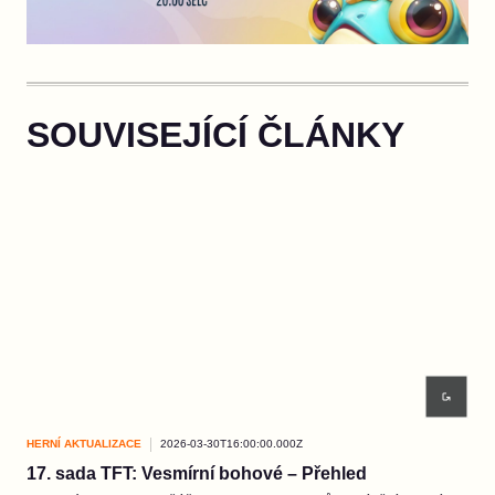
SOUVISEJÍCÍ ČLÁNKY
HERNÍ AKTUALIZACE
2026-03-30T16:00:00.000Z
HER
17. sada TFT: Vesmírní bohové – Přehled
EP3