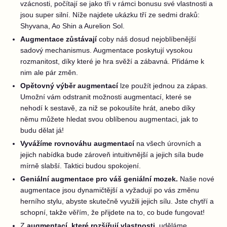
vzácnosti, počítají se jako tři v rámci bonusu své vlastnosti a
jsou super silní. Níže najdete ukázku tří ze sedmi draků:
Shyvana, Ao Shin a Aurelion Sol.
Augmentace zůstávají
coby náš dosud nejoblíbenější
sadový mechanismus. Augmentace poskytují vysokou
rozmanitost, díky které je hra svěží a zábavná. Přidáme k
nim ale pár změn.
Opětovný výběr augmentací
lze použít jednou za zápas.
Umožní vám odstranit možnosti augmentací, které se
nehodí k sestavě, za niž se pokoušíte hrát, anebo díky
němu můžete hledat svou oblíbenou augmentaci, jak to
budu dělat já!
Vyvážíme rovnováhu augmentací
na všech úrovních a
jejich nabídka bude zároveň intuitivnější a jejich síla bude
mírně slabší. Taktici budou spokojení.
Geniální augmentace pro váš geniální mozek.
Naše nové
augmentace jsou dynamičtější a vyžadují po vás změnu
herního stylu, abyste skutečně využili jejich sílu. Jste chytří a
schopní, takže věřím, že přijdete na to, co bude fungovat!
Z
augmentací, které rozšiřují vlastnosti
, uděláme