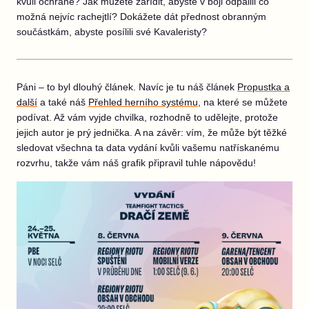
kvůli ochraně? Jak můžete zařídit, abyste v boji odpálili co
možná nejvíc rachejtlí? Dokážete dát přednost obranným
součástkám, abyste posílili své Kavaleristy?
Páni – to byl dlouhý článek. Navíc je tu náš článek
Propustka a
další
a také náš
Přehled herního systému
, na které se můžete
podívat. Až vám vyjde chvilka, rozhodně to udělejte, protože
jejich autor je prý jednička. A na závěr: vím, že může být těžké
sledovat všechna ta data vydání kvůli vašemu natřískanému
rozvrhu, takže vám náš grafik připravil tuhle nápovědu!