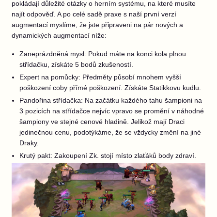
pokládají důležité otázky o herním systému, na které musíte
najít odpověď. A po celé sadě praxe s naší první verzí
augmentací myslíme, že jste připraveni na pár nových a
dynamických augmentací níže:
Zaneprázdněná mysl: Pokud máte na konci kola plnou
střídačku, získáte 5 bodů zkušeností.
Expert na pomůcky: Předměty působí mnohem vyšší
poškození coby přímé poškození. Získáte Statikkovu kudlu.
Pandořina střídačka: Na začátku každého tahu šampioni na
3 pozicích na střídačce nejvíc vpravo se promění v náhodné
šampiony ve stejné cenové hladině. Jelikož mají Draci
jedinečnou cenu, podotýkáme, že se vždycky změní na jiné
Draky.
Krutý pakt: Zakoupení Zk. stojí místo zlaťáků body zdraví.