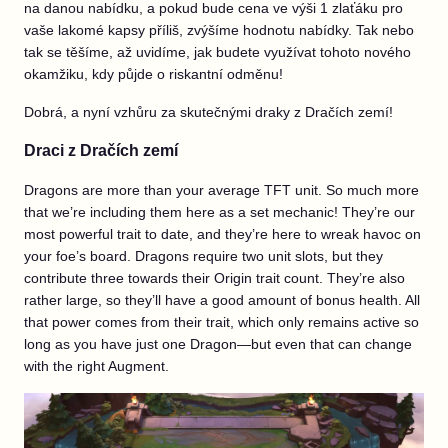
na danou nabídku, a pokud bude cena ve výši 1 zlaťáku pro
vaše lakomé kapsy příliš, zvýšíme hodnotu nabídky. Tak nebo
tak se těšíme, až uvidíme, jak budete využívat tohoto nového
okamžiku, kdy půjde o riskantní odměnu!
Dobrá, a nyní vzhůru za skutečnými draky z Dračích zemí!
Draci z Dračích zemí
Dragons are more than your average TFT unit. So much more
that we’re including them here as a set mechanic! They’re our
most powerful trait to date, and they’re here to wreak havoc on
your foe’s board. Dragons require two unit slots, but they
contribute three towards their Origin trait count. They’re also
rather large, so they’ll have a good amount of bonus health. All
that power comes from their trait, which only remains active so
long as you have just one Dragon—but even that can change
with the right Augment.