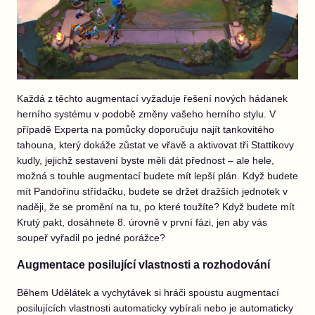
Každá z těchto augmentací vyžaduje řešení nových hádanek
herního systému v podobě změny vašeho herního stylu. V
případě Experta na pomůcky doporučuju najít tankovitého
tahouna, který dokáže zůstat ve vřavě a aktivovat tři Stattikovy
kudly, jejichž sestavení byste měli dát přednost – ale hele,
možná s touhle augmentací budete mít lepší plán. Když budete
mít Pandořinu střídačku, budete se držet dražších jednotek v
naději, že se promění na tu, po které toužíte? Když budete mít
Krutý pakt, dosáhnete 8. úrovně v první fázi, jen aby vás
soupeř vyřadil po jedné porážce?
Augmentace posilující vlastnosti a rozhodování
Během Udělátek a vychytávek si hráči spoustu augmentací
posilujících vlastnosti automaticky vybírali nebo je automaticky