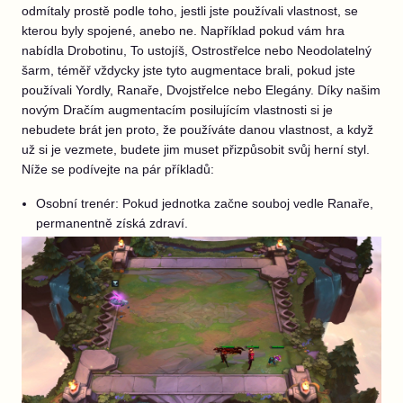
odmítaly prostě podle toho, jestli jste používali vlastnost, se
kterou byly spojené, anebo ne. Například pokud vám hra
nabídla Drobotinu, To ustojíš, Ostrostřelce nebo Neodolatelný
šarm, téměř vždycky jste tyto augmentace brali, pokud jste
používali Yordly, Ranaře, Dvojstřelce nebo Elegány. Díky našim
novým Dračím augmentacím posilujícím vlastnosti si je
nebudete brát jen proto, že používáte danou vlastnost, a když
už si je vezmete, budete jim muset přizpůsobit svůj herní styl.
Níže se podívejte na pár příkladů:
Osobní trenér: Pokud jednotka začne souboj vedle Ranaře,
permanentně získá zdraví.