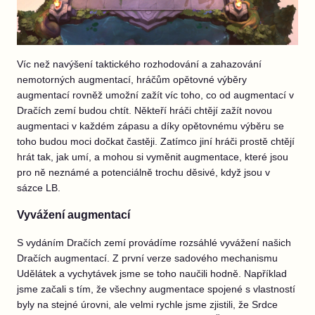
Víc než navýšení taktického rozhodování a zahazování
nemotorných augmentací, hráčům opětovné výběry
augmentací rovněž umožní zažít víc toho, co od augmentací v
Dračích zemí budou chtít. Někteří hráči chtějí zažít novou
augmentaci v každém zápasu a díky opětovnému výběru se
toho budou moci dočkat častěji. Zatímco jiní hráči prostě chtějí
hrát tak, jak umí, a mohou si vyměnit augmentace, které jsou
pro ně neznámé a potenciálně trochu děsivé, když jsou v
sázce LB.
Vyvážení augmentací
S vydáním Dračích zemí provádíme rozsáhlé vyvážení našich
Dračích augmentací. Z první verze sadového mechanismu
Udělátek a vychytávek jsme se toho naučili hodně. Například
jsme začali s tím, že všechny augmentace spojené s vlastností
byly na stejné úrovni, ale velmi rychle jsme zjistili, že Srdce