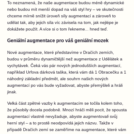
To neznamená, že naše augmentace budou méně dynamické
nebo budou mít menší dopad na váš styl hry – ve skutečnosti
chceme mírně snížit úroveň síly augmentací a zároveň to
udělat tak, aby jejich síla víc závisela na tom, jak nejlépe je
dokážete použít. A více si o tom řekneme... hned teď.
Geniální augmentace pro váš geniální mozek
Nové augmentace, které představíme v Dračích zemích,
budou v průměru dynamičtější než augmentace z Udělátek a
vychytávek. Čeká vás pár nových jednodušších augmentací,
například Urfova dárková taška, která vám dá 1 Obracečku a 1
náhodný základní předmět, ale souhrn našich nových
augmentací po vás bude vyžadovat, abyste přemýšleli a hráli
jinak.
Velká část zpětné vazby k augmentacím se točila kolem toho,
že působily docela podobně. Mnozí hráči měli pocit, že spousta
augmentací vlastně nevyžaduje, abyste
augmentovali
svůj
herní styl – a to prostě neodpovídá jejich názvu. Takže v
případě Dračích zemí se zaměříme na augmentace, které vám