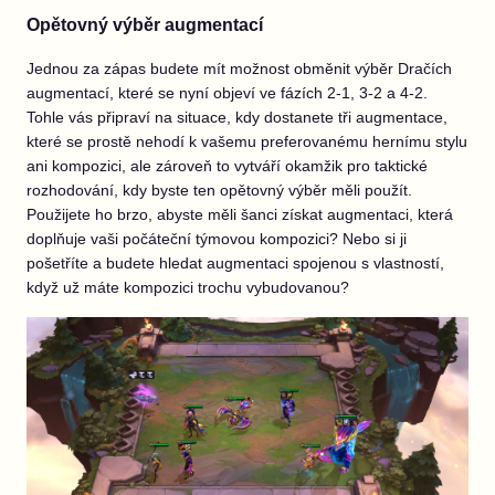
Opětovný výběr augmentací
Jednou za zápas budete mít možnost obměnit výběr Dračích
augmentací, které se nyní objeví ve fázích 2-1, 3-2 a 4-2.
Tohle vás připraví na situace, kdy dostanete tři augmentace,
které se prostě nehodí k vašemu preferovanému hernímu stylu
ani kompozici, ale zároveň to vytváří okamžik pro taktické
rozhodování, kdy byste ten opětovný výběr měli použít.
Použijete ho brzo, abyste měli šanci získat augmentaci, která
doplňuje vaši počáteční týmovou kompozici? Nebo si ji
pošetříte a budete hledat augmentaci spojenou s vlastností,
když už máte kompozici trochu vybudovanou?