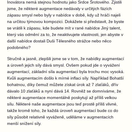
Inovátora nemá stejnou hodnotu jako Srdce Šrotového. Zjistili
jsme, že některé augmentace nedávaly v určitých fázích
zápasu smysl nebo byly v nabídce v době, kdy už hráči najeli
na určitou týmovou kompozici. Dokážete si představit, že byste
se vrátili k zápasu, kde budete mít v rané nabídce Jiný talent,
který vás odmění za to, že neaktivujete vlastnosti, jen abyste v
další nabídce dostali Duši Tělesného strážce nebo něco
podobného?
Stručně a jasně, zlepšili jsme se v tom, že nabídky augmentací
a úroveň jejich síly dává smysl. Ovšem pokud jde o vyvážení
augmentací, základní síla augmentací byla trochu moc vysoká.
Kvůli augmentacím došlo k mírné inflaci síly. Například Bohatší
bohatnou, díky čemuž můžete získat úrok až 7 zlaťáků, dřív
dávalo 10 zlaťáků a nyní dává 14. Rovněž se domníváme, že
některé augmentace momentálně poskytují až příliš velkou
sílu. Některé naše augmentace jsou teď prostě příliš vlivné,
takže kromě toho, že každá úroveň augmentací bude co do
síly působit relativně vyváženě, uděláme v augmentacích
menší snížení síly.