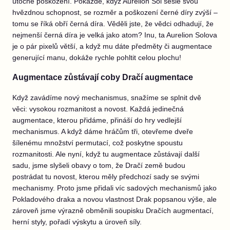
útočné poškození. Pokaždé, když Aurelion Sol sešle svou
hvězdnou schopnost, se rozměr a poškození černé díry zvýší –
tomu se říká obří černá díra. Věděli jste, že vědci odhadují, že
nejmenší černá díra je velká jako atom? Inu, ta Aurelion Solova
je o pár pixelů větší, a když mu dáte předměty či augmentace
generující manu, dokáže rychle pohltit celou plochu!
Augmentace zůstávají coby Dračí augmentace
Když zavádíme nový mechanismus, snažíme se splnit dvě
věci: vysokou rozmanitost a novost. Každá jedinečná
augmentace, kterou přidáme, přináší do hry vedlejší
mechanismus. A když dáme hráčům tři, otevřeme dveře
šílenému množství permutací, což poskytne spoustu
rozmanitosti. Ale nyní, když tu augmentace zůstávají další
sadu, jsme slyšeli obavy o tom, že Dračí země budou
postrádat tu novost, kterou měly předchozí sady se svými
mechanismy. Proto jsme přidali víc sadových mechanismů jako
Pokladového draka a novou vlastnost Drak popsanou výše, ale
zároveň jsme výrazně obměnili soupisku Dračích augmentací,
herní styly, pořadí výskytu a úroveň síly.