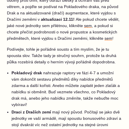
odolný proti ohni, který odráží blesky a ochrání vás před
větrem, a pojďte se podívat na Pokladového draka, na původ
Drak a na aktualizované (dračí) augmentace, které vyjdou s
Dračími zeměmi v
aktualizaci 12.11!
Ale pokud chcete vědět,
jaké nové jednotky sem přilétnou, klikněte
sem
, a pokud si
chcete přečíst podrobnosti o nové propustce a kosmetických
předmětech, které vyjdou s Dračími zeměmi, klikněte
sem
!
Podívejte, tohle je pořádné sousto a tím myslím, že je tu
spousta slov. Takže tady je stručný souhrn, protože ta druhá
půlka rozebírá detaily o herním vývoji pořádně dopodrobna.
Pokladový drak
nahrazuje raptory ve fázi 4-7 a umožní
vám dokončit sestavu předmětů díky nabídce předmětů
zdarma a další kořisti. Anebo můžete zaplatit jeden zlaťák a
nabídku si obměnit. Buď vezmete všechno, co Pokladový
drak má, anebo jeho nabídku změníte, takže nebuďte moc
vybíraví!
Draci z Dračích zemí
mají nový původ. Počítají se jako dvě
jednotky ve vaší armádě, mají spoustu bonusového zdraví a
stojí dvakrát víc než ostatní jednotky na stejné úrovni