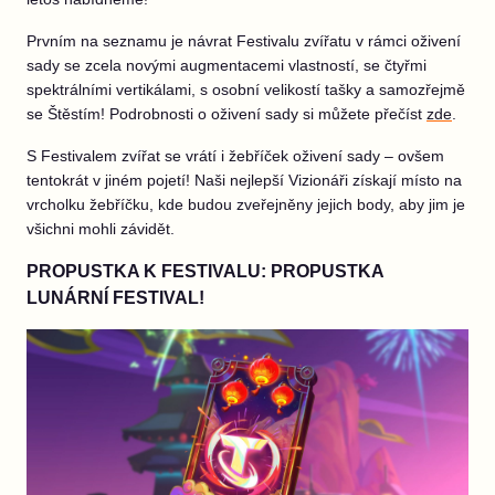
Prvním na seznamu je návrat Festivalu zvířatu v rámci oživení
sady se zcela novými augmentacemi vlastností, se čtyřmi
spektrálními vertikálami, s osobní velikostí tašky a samozřejmě
se Štěstím! Podrobnosti o oživení sady si můžete přečíst
zde
.
S Festivalem zvířat se vrátí i žebříček oživení sady – ovšem
tentokrát v jiném pojetí! Naši nejlepší Vizionáři získají místo na
vrcholku žebříčku, kde budou zveřejněny jejich body, aby jim je
všichni mohli závidět.
PROPUSTKA K FESTIVALU: PROPUSTKA
LUNÁRNÍ FESTIVAL!