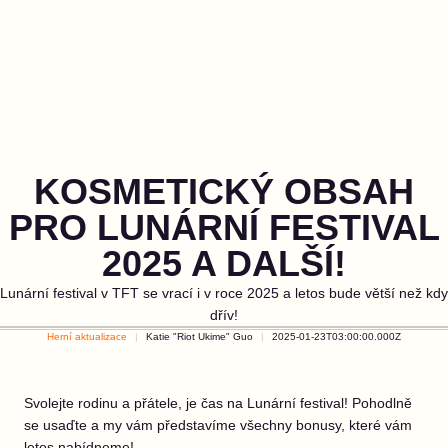
KOSMETICKÝ OBSAH
PRO LUNÁRNÍ FESTIVAL
2025 A DALŠÍ!
Lunární festival v TFT se vrací i v roce 2025 a letos bude větší než kdy
dřív!
Herní aktualizace
Katie "Riot Ukime" Guo
2025-01-23T03:00:00.000Z
Svolejte rodinu a přátele, je čas na Lunární festival! Pohodlně
se usaďte a my vám představíme všechny bonusy, které vám
letos nabídneme!