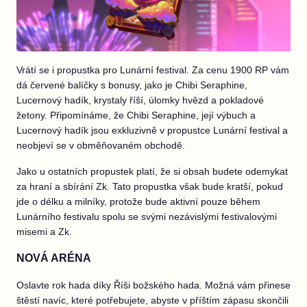
Vrátí se i propustka pro Lunární festival. Za cenu 1900 RP vám
dá červené balíčky s bonusy, jako je Chibi Seraphine,
Lucernový hadík, krystaly říší, úlomky hvězd a pokladové
žetony. Připomínáme, že Chibi Seraphine, její výbuch a
Lucernový hadík jsou exkluzivně v propustce Lunární festival a
neobjeví se v obměňovaném obchodě.
Jako u ostatních propustek platí, že si obsah budete odemykat
za hraní a sbírání Zk. Tato propustka však bude kratší, pokud
jde o délku a milníky, protože bude aktivní pouze během
Lunárního festivalu spolu se svými nezávislými festivalovými
misemi a Zk.
NOVÁ ARÉNA
Oslavte rok hada díky Říši božského hada. Možná vám přinese
štěstí navíc, které potřebujete, abyste v příštím zápasu skončili