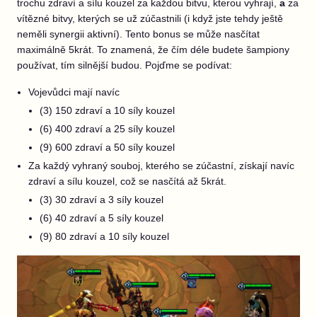
trochu zdraví a sílu kouzel za každou bitvu, kterou vyhrají,
a
za
vítězné bitvy, kterých se už zúčastnili (i když jste tehdy ještě
neměli synergii aktivní). Tento bonus se může nasčítat
maximálně 5krát. To znamená, že čím déle budete šampiony
používat, tím silnější budou. Pojďme se podívat:
Vojevůdci mají navíc
(3) 150 zdraví a 10 síly kouzel
(6) 400 zdraví a 25 síly kouzel
(9) 600 zdraví a 50 síly kouzel
Za každý vyhraný souboj, kterého se zúčastní, získají navíc
zdraví a sílu kouzel, což se nasčítá až 5krát.
(3) 30 zdraví a 3 síly kouzel
(6) 40 zdraví a 5 síly kouzel
(9) 80 zdraví a 10 síly kouzel