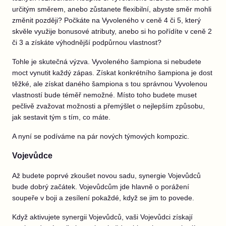
určitým směrem, anebo zůstanete flexibilní, abyste směr mohli
změnit později? Počkáte na Vyvoleného v ceně 4 či 5, který
skvěle využije bonusové atributy, anebo si ho pořídíte v ceně 2
či 3 a získáte výhodnější podpůrnou vlastnost?
Tohle je skutečná výzva. Vyvoleného šampiona si nebudete
moct vynutit každý zápas. Získat konkrétního šampiona je dost
těžké, ale získat daného šampiona s tou správnou Vyvolenou
vlastností bude téměř nemožné. Místo toho budete muset
pečlivě zvažovat možnosti a přemýšlet o nejlepším způsobu,
jak sestavit tým s tím, co máte.
A nyní se podíváme na pár nových týmových kompozic.
Vojevůdce
Až budete poprvé zkoušet novou sadu, synergie Vojevůdců
bude dobrý začátek. Vojevůdcům jde hlavně o porážení
soupeře v boji a zesílení pokaždé, když se jim to povede.
Když aktivujete synergii Vojevůdců, vaši Vojevůdci získají