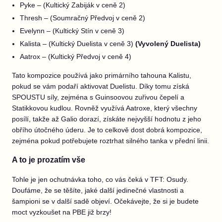
Pyke – (Kultický Zabiják v ceně 2)
Thresh – (Soumračný Předvoj v ceně 2)
Evelynn – (Kultický Stín v ceně 3)
Kalista – (Kultický Duelista v ceně 3)
(Vyvolený Duelista)
Aatrox – (Kultický Předvoj v ceně 4)
Tato kompozice používá jako primárního tahouna Kalistu,
pokud se vám podaří aktivovat Duelistu. Díky tomu získá
SPOUSTU síly, zejména s Guinsoovou zuřivou čepelí a
Statikkovou kudlou. Rovněž využívá Aatroxe, který všechny
posílí, takže až Galio dorazí, získáte nejvyšší hodnotu z jeho
obřího útočného úderu. Je to celkově dost dobrá kompozice,
zejména pokud potřebujete roztrhat silného tanka v přední linii.
A to je prozatím vše
Tohle je jen ochutnávka toho, co vás čeká v TFT: Osudy.
Doufáme, že se těšíte, jaké další jedinečné vlastnosti a
šampioni se v další sadě objeví. Očekávejte, že si je budete
moct vyzkoušet na PBE již brzy!