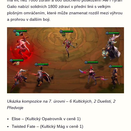
má víc než 7000 zdraví a 600 útočného poškození! Ale i Tyran
Galio nabízí solidních 1800 zdraví v přední linii s velkým
plošným omráčením, které může znamenat rozdíl mezi výhrou
a prohrou v dalším boji.
Ukázka kompozice na 7. úrovni – 6 Kultických, 2 Duelisti, 2
Předvoje
Elise – (Kultický Opatrovník v ceně 1)
Twisted Fate – (Kultický Mág v ceně 1)