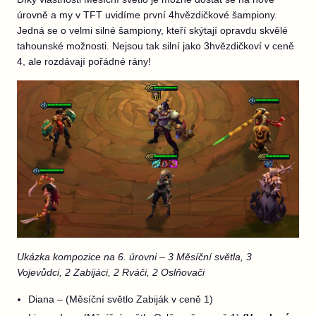
úrovně a my v TFT uvidíme první 4hvězdičkové šampiony.
Jedná se o velmi silné šampiony, kteří skýtají opravdu skvělé
tahounské možnosti. Nejsou tak silní jako 3hvězdičkoví v ceně
4, ale rozdávají pořádné rány!
Ukázka kompozice na 6. úrovni – 3 Měsíční světla, 3
Vojevůdci, 2 Zabijáci, 2 Rváči, 2 Oslňovači
Diana – (Měsíční světlo Zabiják v ceně 1)