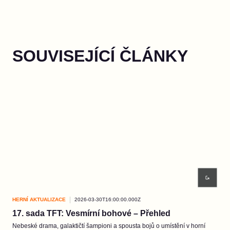
SOUVISEJÍCÍ ČLÁNKY
HERNÍ AKTUALIZACE
2026-03-30T16:00:00.000Z
HER
17. sada TFT: Vesmírní bohové – Přehled
EP3
Nebeské drama, galaktičtí šampioni a spousta bojů o umístění v horní
Běhe