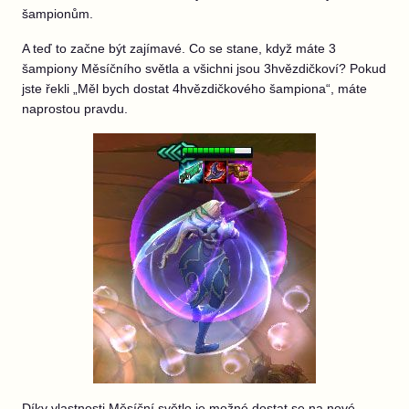
šampionům.
A teď to začne být zajímavé. Co se stane, když máte 3
šampiony Měsíčního světla a všichni jsou 3hvězdičkoví? Pokud
jste řekli „Měl bych dostat 4hvězdičkového šampiona“, máte
naprostou pravdu.
Díky vlastnosti Měsíční světlo je možné dostat se na nové