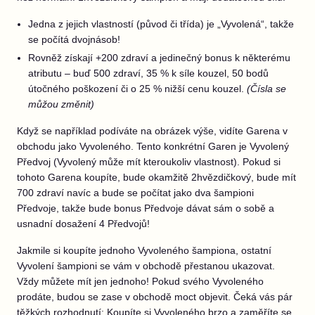
Jedna z jejich vlastností (původ či třída) je „Vyvolená“, takže
se počítá dvojnásob!
Rovněž získají +200 zdraví a jedinečný bonus k některému
atributu – buď 500 zdraví, 35 % k síle kouzel, 50 bodů
útočného poškození či o 25 % nižší cenu kouzel.
(Čísla se
můžou změnit)
Když se například podíváte na obrázek výše, vidíte Garena v
obchodu jako Vyvoleného. Tento konkrétní Garen je Vyvolený
Předvoj (Vyvolený může mít kteroukoliv vlastnost). Pokud si
tohoto Garena koupíte, bude okamžitě 2hvězdičkový, bude mít
700 zdraví navíc a bude se počítat jako dva šampioni
Předvoje, takže bude bonus Předvoje dávat sám o sobě a
usnadní dosažení 4 Předvojů!
Jakmile si koupíte jednoho Vyvoleného šampiona, ostatní
Vyvolení šampioni se vám v obchodě přestanou ukazovat.
Vždy můžete mít jen jednoho! Pokud svého Vyvoleného
prodáte, budou se zase v obchodě moct objevit. Čeká vás pár
těžkých rozhodnutí: Koupíte si Vyvoleného brzo a zaměříte se