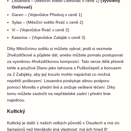
Lissandra – (Měsíční světlo Oslňovač v ceně 1)
(Vyvolený
Oslňovač)
Garen – (Vojevůdce Předvoj v ceně 1)
Sylas – (Měsíční světlo Rváč v ceně 2)
Vi – (Vojevůdce Rváč v ceně 2)
Katarina – (Vojevůdce Zabiják v ceně 3)
Díky Měsíčnímu světlu si můžete vybrat, jestli si vezmete
2hvězdičkové a půjdete dál, anebo můžete pomalu postupovat
za vysněnou 4hvězdičkovou kompozicí. Tato verze dělá přesně
tohle a používá Dianu jako tahouna s Puškočepelí a bonusem
za 2 Zabijáky, aby její kouzlo mohlo napáchat co možná
největší poškození. Lissandra poskytuje silnou podporu
pomocí Morella v přední linii a snižuje veškeré léčení. Díky
tomu můžete zaútočit na nepřátelské zadní i přední linie
najednou.
Kultický
Kultický je další z našich velkých původů v Osudech a má víc
šampionů než kterákoliv jiná vlastnost: má jich hned 8!