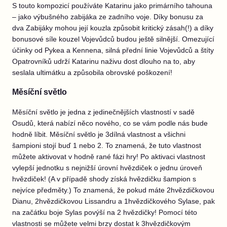
S touto kompozicí používáte Katarinu jako primárního tahouna
– jako výbušného zabijáka ze zadního voje. Díky bonusu za
dva Zabijáky mohou její kouzla způsobit kritický zásah(!) a díky
bonusové síle kouzel Vojevůdců budou ještě silnější. Omezující
účinky od Pykea a Kennena, silná přední linie Vojevůdců a štíty
Opatrovníků udrží Katarinu naživu dost dlouho na to, aby
seslala ultimátku a způsobila obrovské poškození!
Měsíční světlo
Měsíční světlo je jedna z jedinečnějších vlastností v sadě
Osudů, která nabízí něco nového, co se vám podle nás bude
hodně líbit. Měsíční světlo je 3dílná vlastnost a všichni
šampioni stojí buď 1 nebo 2. To znamená, že tuto vlastnost
můžete aktivovat v hodně rané fázi hry! Po aktivaci vlastnost
vylepší jednotku s nejnižší úrovní hvězdiček o jednu úroveň
hvězdiček! (A v případě shody získá hvězdičku šampion s
nejvíce předměty.) To znamená, že pokud máte 2hvězdičkovou
Dianu, 2hvězdičkovou Lissandru a 1hvězdičkového Sylase, pak
na začátku boje Sylas povýší na 2 hvězdičky! Pomocí této
vlastnosti se můžete velmi brzy dostat k 3hvězdičkovým