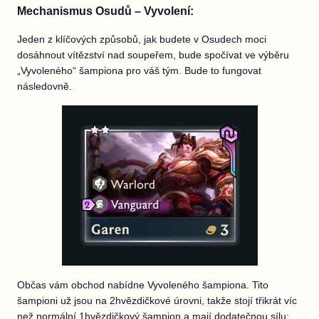
Mechanismus Osudů – Vyvolení:
Jeden z klíčových způsobů, jak budete v Osudech moci
dosáhnout vítězství nad soupeřem, bude spočívat ve výběru
„Vyvoleného“ šampiona pro váš tým. Bude to fungovat
následovně.
Občas vám obchod nabídne Vyvoleného šampiona. Tito
šampioni už jsou na 2hvězdičkové úrovni, takže stojí třikrát víc
než normální 1hvězdičkový šampion a mají dodatečnou sílu: