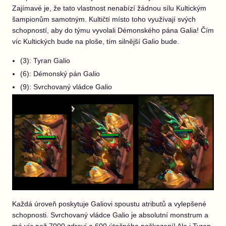
Zajímavé je, že tato vlastnost nenabízí žádnou sílu Kultickým
šampionům samotným. Kultičtí místo toho využívají svých
schopností, aby do týmu vyvolali Démonského pána Galia! Čím
víc Kultických bude na ploše, tím silnější Galio bude.
(3): Tyran Galio
(6): Démonský pán Galio
(9): Svrchovaný vládce Galio
Každá úroveň poskytuje Galiovi spoustu atributů a vylepšené
schopnosti. Svrchovaný vládce Galio je absolutní monstrum a