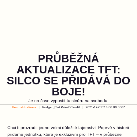
PRŮBĚŽNÁ
AKTUALIZACE TFT:
SILCO SE PŘIDÁVÁ DO
BOJE!
Je na čase vypustit tu stvůru na svobodu.
Herní aktualizace
Rodger „Riot Prism“ Caudill
2021-12-01T16:00:00.000Z
Chci ti prozradit jedno velmi důležité tajemství. Poprvé v historii
přidáme jednotku, která je exkluzivní pro TFT – v průběžné