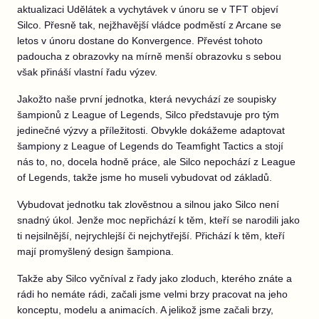
aktualizaci Udělátek a vychytávek v únoru se v TFT objeví
Silco. Přesně tak, nejžhavější vládce podměstí z Arcane se
letos v únoru dostane do Konvergence. Převést tohoto
padoucha z obrazovky na mírně menší obrazovku s sebou
však přináší vlastní řadu výzev.
Jakožto naše první jednotka, která nevychází ze soupisky
šampionů z League of Legends, Silco představuje pro tým
jedinečné výzvy a příležitosti. Obvykle dokážeme adaptovat
šampiony z League of Legends do Teamfight Tactics a stojí
nás to, no, docela hodně práce, ale Silco nepochází z League
of Legends, takže jsme ho museli vybudovat od základů.
Vybudovat jednotku tak zlověstnou a silnou jako Silco není
snadný úkol. Jenže moc nepřichází k těm, kteří se narodili jako
ti nejsilnější, nejrychlejší či nejchytřejší. Přichází k těm, kteří
mají promyšlený design šampiona.
Takže aby Silco vyčníval z řady jako zloduch, kterého znáte a
rádi ho nemáte rádi, začali jsme velmi brzy pracovat na jeho
konceptu, modelu a animacích. A jelikož jsme začali brzy,