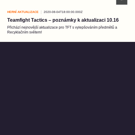
HERNÍ AKTUALIZACE
2020-08-04T18:00:00.000Z
Teamfight Tactics – poznámky k aktualizaci 10.16
Přichází nejnovější aktualizace pro TFT s vylepšováním předmětů a
Recyklačním světem!