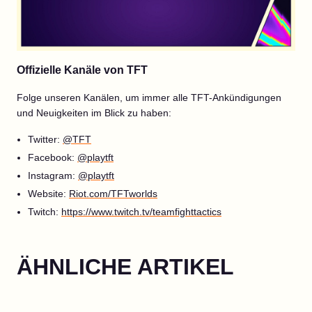
Offizielle Kanäle von TFT
Folge unseren Kanälen, um immer alle TFT-Ankündigungen
und Neuigkeiten im Blick zu haben:
Twitter:
@TFT
Facebook:
@playtft
Instagram:
@playtft
Website:
Riot.com/TFTworlds
Twitch:
https://www.twitch.tv/teamfighttactics
ÄHNLICHE ARTIKEL