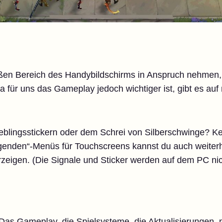
ßen Bereich des Handybildschirms in Anspruch nehmen, 
a für uns das Gameplay jedoch wichtiger ist, gibt es auf
ieblingsstickern oder dem Schrei von Silberschwinge? K
egenden“-Menüs für Touchscreens kannst du auch weiter
rzeigen. (Die Signale und Sticker werden auf dem PC nic
 Das Gameplay, die Spielsysteme, die Aktualisierungen, 