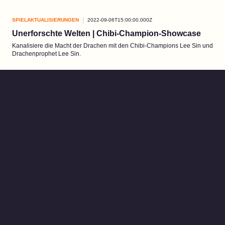
SPIELAKTUALISIERUNGEN
2022-09-06T15:00:00.000Z
Unerforschte Welten | Chibi-Champion-Showcase
Kanalisiere die Macht der Drachen mit den Chibi-Champions Lee Sin und
Drachenprophet Lee Sin.