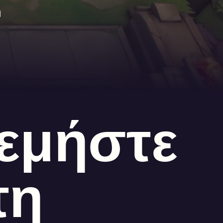
ή
εμήστε
τη