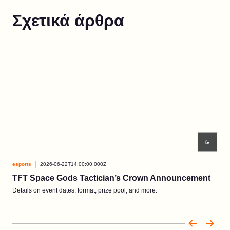
Σχετικά άρθρα
esports
2026-06-22T14:00:00.000Z
espo
TFT Space Gods Tactician’s Crown Announcement
TP
Details on event dates, format, prize pool, and more.
Λεπτ
τα έ