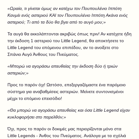
«Ωραία, τι γίνεται όμως αν κατέχω τον Πουπουλένιο Ιππότη
Κανμέι ενός αστεριού ΚΑΙ τον Πουπουλένιο Ιππότη Ακάνα ενός
αστεριού; Τι από τα δύο θα βγει από το αυγό μου;»
Τα αυγά θα εκκολάπτονται ακριβώς όπως πριν! Αν κατέχετε ήδη
την έκδοση 1 αστεριού του Little Legend, θα αποκτήσετε το
Little Legend του επόμενου επιπέδου, αν το ανοίξετε στο
Σπάνιο Αυγό Άνθους του Πνεύματος.
«Μπορώ να αγοράσω απευθείας την έκδοση δύο ή τριών
αστεριών;»
Προς το παρόν όχι! Ωστόσο, επεξεργαζόμαστε ένα παρόμοιο
σύστημα για αναβαθμίσεις αστεριών. Μείνετε συντονισμένοι
μέχρι το επόμενο επεισόδιο!
«Θα μπορώ να αγοράσω απευθείας και όσα Little Legend είχαν
κυκλοφορήσει στο παρελθόν;»
Όχι, προς το παρόν οι δοκιμές μας περιορίζονται μόνο στα
Little Legends - Άνθος του Πνεύματος. Ανάλογα με τα σχόλιά