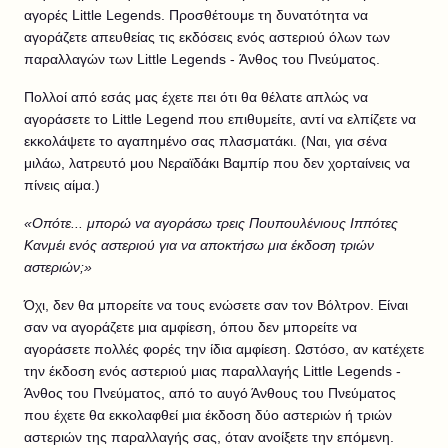
αγορές Little Legends. Προσθέτουμε τη δυνατότητα να
αγοράζετε απευθείας τις εκδόσεις ενός αστεριού όλων των
παραλλαγών των Little Legends - Άνθος του Πνεύματος.
Πολλοί από εσάς μας έχετε πει ότι θα θέλατε απλώς να
αγοράσετε το Little Legend που επιθυμείτε, αντί να ελπίζετε να
εκκολάψετε το αγαπημένο σας πλασματάκι. (Ναι, για σένα
μιλάω, λατρευτό μου Νεραϊδάκι Βαμπίρ που δεν χορταίνεις να
πίνεις αίμα.)
«Οπότε... μπορώ να αγοράσω τρεις Πουπουλένιους Ιππότες
Κανμέι ενός αστεριού για να αποκτήσω μια έκδοση τριών
αστεριών;»
Όχι, δεν θα μπορείτε να τους ενώσετε σαν τον Βόλτρον. Είναι
σαν να αγοράζετε μια αμφίεση, όπου δεν μπορείτε να
αγοράσετε πολλές φορές την ίδια αμφίεση. Ωστόσο, αν κατέχετε
την έκδοση ενός αστεριού μιας παραλλαγής Little Legends -
Άνθος του Πνεύματος, από το αυγό Άνθους του Πνεύματος
που έχετε θα εκκολαφθεί μια έκδοση δύο αστεριών ή τριών
αστεριών της παραλλαγής σας, όταν ανοίξετε την επόμενη.