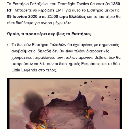
Το Εισιτήριο Γαλαξιών+ του Teamfight Tactics θα κοστίζει
1350
RP
. Μπορείτε να κερδίζετε ΕΜΠ για αυτό το Εισιτήριο μέχρι τις
09 Ιουνίου 2020 στις 21:00 ώρα Ελλάδας
και το Εισιτήριο θα
είναι διαθέσιμο για αγορά μέχρι τότε.
Ωραία, τι προσφέρει ακριβώς το Εισιτήριο;
Το δωρεάν Εισιτήριο Γαλαξιών θα έχει αρένες με σημαντικές
αναβαθμίσεις, δηλαδή δεν θα είναι πλέον διαφορετικές
χρωματικές παραλλαγές των παλιών αρένων. Βέβαια, δεν θα
μπορούσαν να λείπουν οι διαστημικές Εκφράσεις και τα δύο
Little Legends στο τέλος.