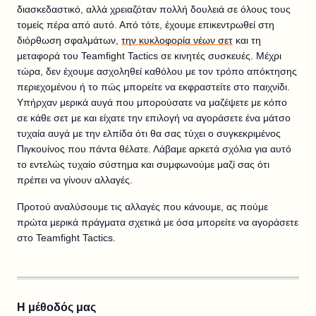
διασκεδαστικό, αλλά χρειαζόταν πολλή δουλειά σε όλους τους
τομείς πέρα από αυτό. Από τότε, έχουμε επικεντρωθεί στη
διόρθωση σφαλμάτων,
την κυκλοφορία νέων σετ
και τη
μεταφορά του Teamfight Tactics σε κινητές συσκευές. Μέχρι
τώρα, δεν έχουμε ασχοληθεί καθόλου με τον τρόπο απόκτησης
περιεχομένου ή το πώς μπορείτε να εκφραστείτε στο παιχνίδι.
Υπήρχαν μερικά αυγά που μπορούσατε να μαζέψετε με κόπο
σε κάθε σετ με και είχατε την επιλογή να αγοράσετε ένα μάτσο
τυχαία αυγά με την ελπίδα ότι θα σας τύχει ο συγκεκριμένος
Πιγκουίνος που πάντα θέλατε. Λάβαμε αρκετά σχόλια για αυτό
το εντελώς τυχαίο σύστημα και συμφωνούμε μαζί σας ότι
πρέπει να γίνουν αλλαγές.
Προτού αναλύσουμε τις αλλαγές που κάνουμε, ας πούμε
πρώτα μερικά πράγματα σχετικά με όσα μπορείτε να αγοράσετε
στο Teamfight Tactics.
Η μέθοδός μας