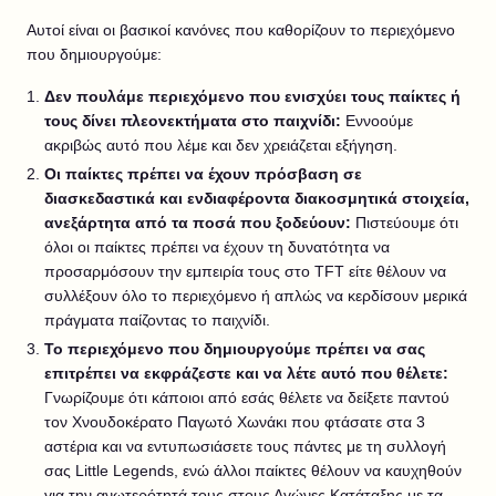
Αυτοί είναι οι βασικοί κανόνες που καθορίζουν το περιεχόμενο
που δημιουργούμε:
Δεν πουλάμε περιεχόμενο που ενισχύει τους παίκτες ή
τους δίνει πλεονεκτήματα στο παιχνίδι:
Εννοούμε
ακριβώς αυτό που λέμε και δεν χρειάζεται εξήγηση.
Οι παίκτες πρέπει να έχουν πρόσβαση σε
διασκεδαστικά και ενδιαφέροντα διακοσμητικά στοιχεία,
ανεξάρτητα από τα ποσά που ξοδεύουν:
Πιστεύουμε ότι
όλοι οι παίκτες πρέπει να έχουν τη δυνατότητα να
προσαρμόσουν την εμπειρία τους στο TFT είτε θέλουν να
συλλέξουν όλο το περιεχόμενο ή απλώς να κερδίσουν μερικά
πράγματα παίζοντας το παιχνίδι.
Το περιεχόμενο που δημιουργούμε πρέπει να σας
επιτρέπει να εκφράζεστε και να λέτε αυτό που θέλετε:
Γνωρίζουμε ότι κάποιοι από εσάς θέλετε να δείξετε παντού
τον Χνουδοκέρατο Παγωτό Χωνάκι που φτάσατε στα 3
αστέρια και να εντυπωσιάσετε τους πάντες με τη συλλογή
σας Little Legends, ενώ άλλοι παίκτες θέλουν να καυχηθούν
για την ανωτερότητά τους στους Αγώνες Κατάταξης με τα