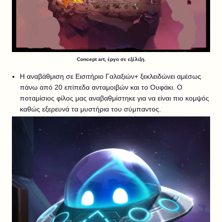
Concept art, έργο σε εξέλιξη.
Η αναβάθμιση σε Εισιτήριο Γαλαξιών+ ξεκλειδώνει αμέσως
πάνω από 20 επίπεδα ανταμοιβών και το Ουφάκι. Ο
ποταμίσιος φίλος μας αναβαθμίστηκε για να είναι πιο κομψός
καθώς εξερευνά τα μυστήρια του σύμπαντος.