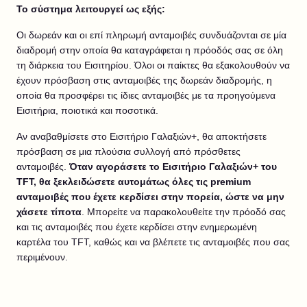
Το σύστημα λειτουργεί ως εξής:
Οι δωρεάν και οι επί πληρωμή ανταμοιβές συνδυάζονται σε μία
διαδρομή στην οποία θα καταγράφεται η πρόοδός σας σε όλη
τη διάρκεια του Εισιτηρίου. Όλοι οι παίκτες θα εξακολουθούν να
έχουν πρόσβαση στις ανταμοιβές της δωρεάν διαδρομής, η
οποία θα προσφέρει τις ίδιες ανταμοιβές με τα προηγούμενα
Εισιτήρια, ποιοτικά και ποσοτικά.
Αν αναβαθμίσετε στο Εισιτήριο Γαλαξιών+, θα αποκτήσετε
πρόσβαση σε μια πλούσια συλλογή από πρόσθετες
ανταμοιβές.
Όταν αγοράσετε το Εισιτήριο Γαλαξιών+ του
TFT, θα ξεκλειδώσετε αυτομάτως όλες τις premium
ανταμοιβές που έχετε κερδίσει στην πορεία, ώστε να μην
χάσετε τίποτα
. Μπορείτε να παρακολουθείτε την πρόοδό σας
και τις ανταμοιβές που έχετε κερδίσει στην ενημερωμένη
καρτέλα του TFT, καθώς και να βλέπετε τις ανταμοιβές που σας
περιμένουν.