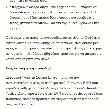
μας πείτε τη γνώμη σας.
Υπάρχουν διάφορα αυγά Little Legends που μπορείτε να
ξεκλειδώσετε. Για όσους θέλουν ακόμη περισσότερο TFT,
έχουμε προσθέσει επίσης δύο μπόνους ανταμοιβές στο
τέλος, μεταξύ των οποίων και ένα εγγυημένο Θρυλικό Little
Legend.
Ορισμένες από αυτές τις ανταμοιβές, όπως είναι το Ουφάκι, ο
Αστροναύτης Τρυποδιώκτης και τα Μπουμ!, είναι διαθέσιμες
προς το παρόν μόνο από αυτό το Εισιτήριο. Αν τις χάσετε, μην
ανησυχείτε —εξετάζουμε ήδη νέους τρόπους για να μπορέσετε
να τις αποκτήσετε στο μέλλον!
Πώς λειτουργεί η πρόοδος;
Ξεφορτωθήκαμε τη Σφαίρα Επιφοίτησης και την
αντικαταστήσαμε με έναν σταθερό αριθμό πόντων ΕΜΠ που
κερδίζετε κάθε φορά που ολοκληρώνετε ένα παιχνίδι Teamfight
Tactics. Δεν υπάρχει όριο στην ΕΜΠ που μπορείτε να κερδίσετε
παίζοντας, άρα δεν πρόκειται να σταματήσει ποτέ η πρόοδός
σας στο Εισιτήριο.