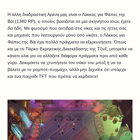
Η άλλη διαδραστική Αρένα μας είναι ο Λάκκος για Φάπες της
Βάι (1380 RP), ο οποίος βασίζεται σε μια σκηνήπου ίσως έχετε
δει
ήδη. Με φωτισμό που αντιδρά στις νίκες και τις ήττες σας
και μηχανές που λειτουργούν μόνο όσο νικάτε, ο Λάκκος για
Φάπες της Βάι έχει πολλά πράγματα να εξερευνήσετε. Όπως
και με το Πάρκο Εκρηκτικής Διασκέδασης της Τζινξ, μπορείτε να
κάνετε κλικ για να αλλάξετε διάφορα πράγματα πριν από κάθε
γύρο. Δοκιμάστε να χτυπήσετε τον σάκο του μποξ ή να τα
βάλετε με το ρομπότ-πυγμάχο, αλλά μην ξεχνάτε ότι υπάρχει
και ένα παιχνίδι TFT που πρέπει να κερδίσετε!