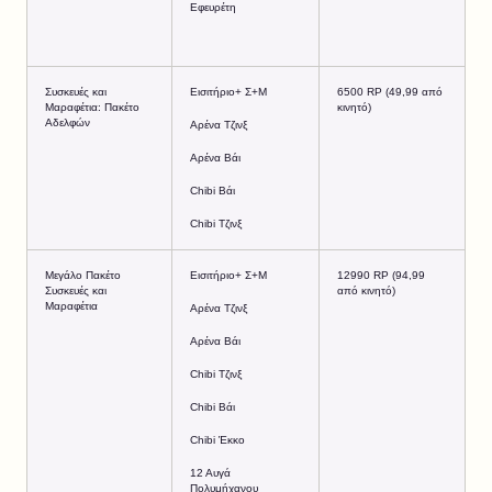
Εφευρέτη
Συσκευές και
Εισιτήριο+ Σ+Μ
6500 RP (49,99 από
Μαραφέτια: Πακέτο
κινητό)
Αδελφών
Αρένα Τζινξ
Αρένα Βάι
Chibi Βάι
Chibi Τζινξ
Μεγάλο Πακέτο
Εισιτήριο+ Σ+Μ
12990 RP (94,99
Συσκευές και
από κινητό)
Μαραφέτια
Αρένα Τζινξ
Αρένα Βάι
Chibi Τζινξ
Chibi Βάι
Chibi Έκκο
12 Αυγά
Πολυμήχανου