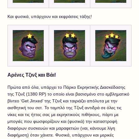
Και φυσικά, υπάρχουν και εκφράσεις τάξης!
Αρένες Τζινξ και Βάι!
Πρώτα από όλα, υπάρχει το Πάρκο Εκρηκτικής Διασκέδασης
της Τζινξ (1380 RP) το οποίο είναι βασισμένο στο εμβληματικό
βίντεο ‘Get Jinxed’ της Τζινξ και ταιριάζει απόλυτα με την
αισθητική του σετ. Το ταμπλό της Τζινξ αντιδρά σε όλες τις
νίκες και τις ήττες σας με εκρηκτικούς πιθήκους, πάρτι με
μπογιές που φωσφορίζουν και (φυσικά) την καταστροφή
διαφόρων συσκευών και μαραφετιών (ναι, κάνουμε λίγη
διαφήμιση) όταν χάνετε. Φυσικά, υπάρχουν και μερικές