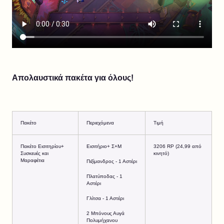
Απολαυστικά πακέτα για όλους!
Πακέτο
Περιεχόμενα
Τιμή
Πακέτο Εισιτηρίου+
Εισιτήριο+ Σ+Μ
3206 RP (24,99 από
Συσκευές και
κινητό)
Μαραφέτια
Πιξίμανδρος - 1 Αστέρι
Πλατύποδας - 1
Αστέρι
Γλίτσα - 1 Αστέρι
2 Μπόνους Αυγά
Πολυμήχανου