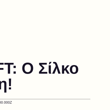
T: Ο Σίλκο
η!
00.000Z