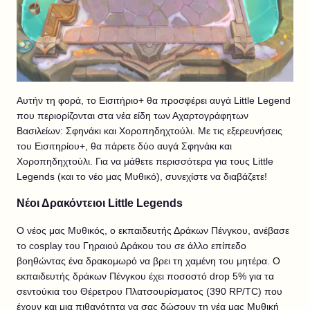
Αυτήν τη φορά, το Εισιτήριο+ θα προσφέρει αυγά Little Legend
που περιορίζονται στα νέα είδη των Αχαρτογράφητων
Βασιλείων: Σφηνάκι και Χοροπηδηχτούλι. Με τις εξερευνήσεις
του Εισιτηρίου+, θα πάρετε δύο αυγά Σφηνάκι και
Χοροπηδηχτούλι. Για να μάθετε περισσότερα για τους Little
Legends (και το νέο μας Μυθικό), συνεχίστε να διαβάζετε!
Νέοι Δρακόντειοι Little Legends
Ο νέος μας Μυθικός, ο εκπαιδευτής Δράκων Πένγκου, ανέβασε
το cosplay του Γηραιού Δράκου του σε άλλο επίπεδο
βοηθώντας ένα δρακομωρό να βρει τη χαμένη του μητέρα. Ο
εκπαιδευτής δράκων Πένγκου έχει ποσοστό drop 5% για τα
σεντούκια του Θέρετρου Πλατσουρίσματος (390 RP/TC) που
έχουν και μια πιθανότητα να σας δώσουν τη νέα μας Μυθική