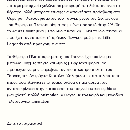
πάτε με μια αρχαία χελώνα σε μια κρυφή σπηλιά όπου είναι το
θέρετρο, αλλά μπορείτε επίσης να αποκτήσετε πρόσβαση στο
Θέρετρο Πλατσουρίσματος του Τσονκκ μέσω του Σεντουκιού
του Θερέτρου Πλατσουρίσματος με ένα ποσοστό drop 2% (θα
το λάβετε εγγυημένα με το 60ό σεντούκι). Είναι το ίδιο σεντούκι
που έχει τον εκπαιδευτή δράκων Πένγκου μαζί με τα Little
Legends από προηγούμενα σετ.
Το Θέρετρο Πλατσουρίσματος του Τσονκκ έχει πισίνες με
μέταλλα, θερμές πηγές και λίμνες με φρέσκα ψάρια. Να
προσέχετε να μην ψαρέψετε τον πιο πολύτιμο πελάτη του
Τσονκκ, τον Αστρόρκα Κυπρίνο. Χαλαρώστε και απολαύστε το
μέρος όσο εξαγνίζετε τα τοξικά όγδοα σε μια αρένα που
ανταποκρίνεται στην κατάσταση του παιχνιδιού και κερδίστε
(και χάστε) πολλά animation, αλλαγές με τον καιρό και μοναδικά
τελετουργικά animation.
Δείτε το παρακάτω!