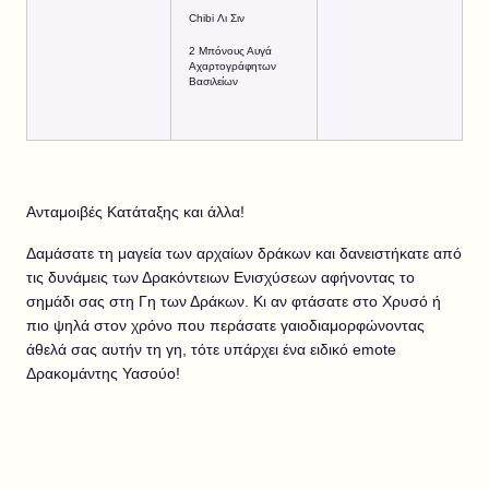
Chibi Λι Σιν
2 Μπόνους Αυγά
Αχαρτογράφητων
Βασιλείων
Ανταμοιβές Κατάταξης και άλλα!
Δαμάσατε τη μαγεία των αρχαίων δράκων και δανειστήκατε από
τις δυνάμεις των Δρακόντειων Ενισχύσεων αφήνοντας το
σημάδι σας στη Γη των Δράκων. Κι αν φτάσατε στο Χρυσό ή
πιο ψηλά στον χρόνο που περάσατε γαιοδιαμορφώνοντας
άθελά σας αυτήν τη γη, τότε υπάρχει ένα ειδικό emote
Δρακομάντης Υασούο!