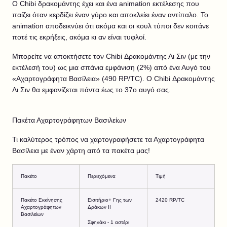
Ο Chibi δρακομάντης έχει και ένα animation εκτέλεσης που
παίζει όταν κερδίζει έναν γύρο και αποκλείει έναν αντίπαλο. Το
animation αποδεικνύει ότι ακόμα και οι κουλ τύποι δεν κοιτάνε
ποτέ τις εκρήξεις, ακόμα κι αν είναι τυφλοί.
Μπορείτε να αποκτήσετε τον Chibi Δρακομάντης Λι Σιν (με την
εκτέλεσή του) ως μια σπάνια εμφάνιση (2%) από ένα Αυγό του
«Αχαρτογράφητα Βασίλεια» (490 RP/TC). Ο Chibi Δρακομάντης
Λι Σιν θα εμφανίζεται πάντα έως το 37ο αυγό σας.
Πακέτα Αχαρτογράφητων Βασιλείων
Τι καλύτερος τρόπος να χαρτογραφήσετε τα Αχαρτογράφητα
Βασίλεια με έναν χάρτη από τα πακέτα μας!
Πακέτο
Περιεχόμενα
Τιμή
Πακέτο Εκκίνησης
Εισιτήριο+ Γης των
2420 RP/TC
Αχαρτογράφητων
Δράκων II
Βασιλείων
Σφηνάκι - 1 αστέρι