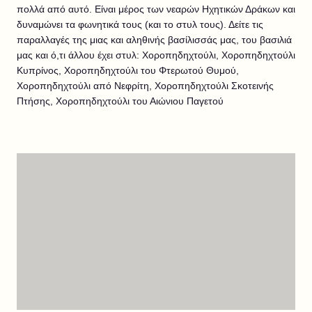
πολλά από αυτό. Είναι μέρος των νεαρών Ηχητικών Δράκων και
δυναμώνει τα φωνητικά τους (και το στυλ τους). Δείτε τις
παραλλαγές της μιας και αληθινής βασίλισσάς μας, του βασιλιά
μας και ό,τι άλλου έχει στυλ: Χοροπηδηχτούλι, Χοροπηδηχτούλι
Κυπρίνος, Χοροπηδηχτούλι του Φτερωτού Θυμού,
Χοροπηδηχτούλι από Νεφρίτη, Χοροπηδηχτούλι Σκοτεινής
Πτήσης, Χοροπηδηχτούλι του Αιώνιου Παγετού