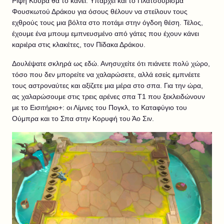
Ρίψη Κουβά θα το κάνει. Υπάρχει και το Πλατσούρισμα
Φουσκωτού Δράκου για όσους θέλουν να στείλουν τους
εχθρούς τους μια βόλτα στο ποτάμι στην όγδοη θέση. Τέλος,
έχουμε ένα μπουμ εμπνευσμένο από γάτες που έχουν κάνει
καριέρα στις κλακέτες, τον Πίδακα Δράκου.
Δουλέψατε σκληρά ως εδώ. Ανησυχείτε ότι πιάνετε πολύ χώρο,
τόσο που δεν μπορείτε να χαλαρώσετε, αλλά εσείς εμπνέετε
τους αστροναύτες και αξίζετε μια μέρα στο σπα. Για την ώρα,
ας χαλαρώσουμε στις τρεις αρένες σπα Τ1 που ξεκλειδώνουν
με το Εισιτήριο+: οι Λίμνες του Πογκλ, το Καταφύγιο του
Ούμπρα και το Σπα στην Κορυφή του Άο Σιν.