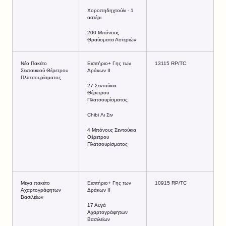
Χοροπηδηχτούλι - 1
αστέρι
200 Μπόνους
Θραύσματα Αστεριών
Νέο Πακέτο
Εισιτήριο+ Γης των
13115 RP/TC
Σεντουκιού Θέρετρου
Δράκων II
Πλατσουρίσματος
27 Σεντούκια
Θέρετρου
Πλατσουρίσματος
Chibi Λι Σιν
4 Μπόνους Σεντούκια
Θέρετρου
Πλατσουρίσματος
Μέγα πακέτο
Εισιτήριο+ Γης των
10915 RP/TC
Αχαρτογράφητων
Δράκων II
Βασιλείων
17 Αυγά
Αχαρτογράφητων
Βασιλείων