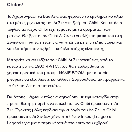
Chibis!
Τα Αχαρτογράφητα Βασίλεια σάς φέρνουν το εμβληματικό άλμα
στα μάτια, ρίχνοντας τον Λι Σιν στη ζωή του Chibi. Και αυτός ο
τυφλός μοναχός Chibi έχει εμμονές με τα οράματα... των
ματιών. Θα βρείτε τον Chibi Λι Σιν να γυαλίζει τα μάτια του στη
Σύγκλιση ή να τα πετάει για να πηδήξει με την τέλεια γωνία και
να κλοτσήσει τον εχθρό —κούκλα-στόχος είναι αυτή;
Μπορείτε να συλλέξετε τον Chibi Λι Σιν απευθείας από το
κατάστημα για 1900 RP/TC, που θα περιλαμβάνει το
χαρακτηριστικό του μπουμ, NAME BOOM, με το οποίο
μπορείτε να εξοπλίσετε και άλλους Συμβούλους, αν πραγματικά
το θέλετε. Δείτε τα παρακάτω.
Για όσους ψάχνουν πώς να σηκωθούν με την καταιγίδα στην
πρώτη θέση, μπορείτε να επιλέξετε τον Chibi δρακομάντη Λι
Σιν. Έχοντας μόλις κερδίσει την ευλογία του Άο Σιν, ο Chibi
δρακομάντης Λι Σιν δεν χάνει ποτέ έναν Insec (League of
Legends για μια εναέρια κλοτσιά στο carry του εχθρού).