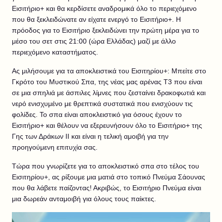
Εισιτήριο+ και θα κερδίσετε αναδρομικά όλο το περιεχόμενο
που θα ξεκλειδώνατε αν είχατε ενεργό το Εισιτήριο+. Η
πρόοδος για το Εισιτήριο ξεκλειδώνει την πρώτη μέρα για το
μέσο του σετ στις 21:00 (ώρα Ελλάδας) μαζί με άλλο
περιεχόμενο καταστήματος.
Ας μιλήσουμε για τα αποκλειστικά του Εισιτηρίου+: Μπείτε στο
Γκρότο του Μυστικού Σπα, της νέας μας αρένας Τ3 που είναι
σε μια σπηλιά με άσπιλες λίμνες που ζεσταίνει δρακοφωτιά και
νερό ενισχυμένο με θρεπτικά συστατικά που ενισχύουν τις
φολίδες. Το σπα είναι αποκλειστικό για όσους έχουν το
Εισιτήριο+ και θέλουν να εξερευνήσουν όλο το Εισιτήριο+ της
Γης των Δράκων II και είναι η τελική αμοιβή για την
προηγούμενη επιτυχία σας.
Τώρα που γνωρίζετε για το αποκλειστικό σπα στο τέλος του
Εισιτηρίου+, ας ρίξουμε μια ματιά στο τοπικό Πνεύμα Σάουνας
που θα λάβετε παίζοντας! Ακριβώς, το Εισιτήριο Πνεύμα είναι
μια δωρεάν ανταμοιβή για όλους τους παίκτες.