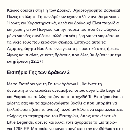
Καλώς ορίσατε στη Γη των Δράκων: Αχαρτογράφητα Βασίλεια!
Πύλες σε όλη τη Γη των Δράκων έχουν πλέον ανοίξει με νέους
Ήρωες και Χαρακτηριστικά, αλλά και Δράκους! Είναι παιχνίδια
και χαρά για τον Πένγκου και την παρέα του που δεν ψάχνουν
μόνο για νέες συνθέσεις, αλλά και νέα μέρη για να γιορτάσουν
τις νίκες τους που κέρδισαν σκληρά. Ευτυχώς αυτά τα
Αχαρτογράφητα Βασίλεια είναι γεμάτα με μυστικά σπα, ήρεμες
λίμνες και πισίνες γεμάτες δράκους που όλες θα έρθουν με την
ενημέρωση 12.17!
Εισιτήριο Γης των Δράκων 2
Με το Εισιτήριο για τη Γη των Δράκων II, θα έχετε τη
δυνατότητα να κερδίζετε ανταμοιβές, όπως αυγά Little Legend
και Εκφράσεις απλώς παίζοντας το παιχνίδι! Το Εισιτήριο είναι ο
χάρτης σας για τα αχαρτογράφητα βασίλεια που μπορείτε να
ξεκλειδώσετε (είπε το όνομα), αλλά αν θέλετε να εκμεταλλευτείτε
πλήρως το περιεχόμενο του Εισιτηρίου, όπως αποκλειστικά
Little Legends, αρένες και άλλα, τότε αγοράστε το Εισιτήριο+
για 1295 RP. Μπορείτε να κάνετε αργότερα την αναβάθμιση στο