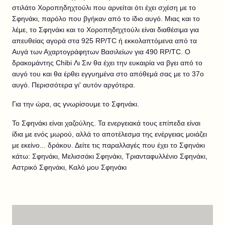
στιλάτο Χοροπηδηχτούλι που αρνείται ότι έχει σχέση με το
Σφηνάκι, παρόλο που βγήκαν από το ίδιο αυγό. Μιας και το
λέμε, το Σφηνάκι και το Χοροπηδηχτούλι είναι διαθέσιμα για
απευθείας αγορά στα 925 RP/TC ή εκκολαπτόμενα από τα
Αυγά των Αχαρτογράφητων Βασιλείων για 490 RP/TC. Ο
δρακομάντης Chibi Λι Σιν θα έχει την ευκαιρία να βγει από το
αυγό του και θα έρθει εγγυημένα στο απόθεμά σας με το 37ο
αυγό. Περισσότερα γι' αυτόν αργότερα.
Για την ώρα, ας γνωρίσουμε το Σφηνάκι.
Το Σφηνάκι είναι χαζούλης. Τα ενεργειακά τους επίπεδα είναι
ίδια με ενός μωρού, αλλά το αποτέλεσμα της ενέργειας μοιάζει
με εκείνο... δράκου. Δείτε τις παραλλαγές που έχει το Σφηνάκι
κάτω: Σφηνάκι, Μελισσάκι Σφηνάκι, Τριανταφυλλένιο Σφηνάκι,
Αστρικό Σφηνάκι, Καλό μου Σφηνάκι