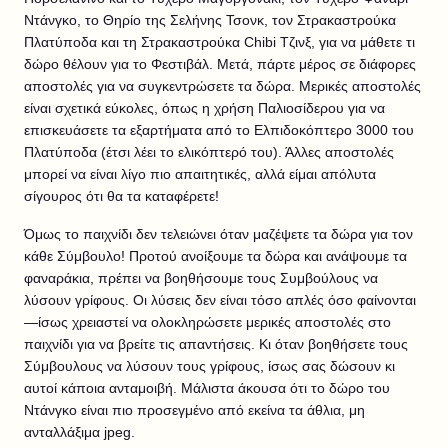
Ντάνγκο, το Θηρίο της Σελήνης Τσονκ, τον Στρακαστρούκα
Πλατύποδα και τη Στρακαστρούκα Chibi Τζινξ, για να μάθετε τι
δώρο θέλουν για το Φεστιβάλ. Μετά, πάρτε μέρος σε διάφορες
αποστολές για να συγκεντρώσετε τα δώρα. Μερικές αποστολές
είναι σχετικά εύκολες, όπως η χρήση Παλιοσίδερου για να
επισκευάσετε τα εξαρτήματα από το Ελπιδοκόπτερο 3000 του
Πλατύποδα (έτσι λέει το ελικόπτερό του). Άλλες αποστολές
μπορεί να είναι λίγο πιο απαιτητικές, αλλά είμαι απόλυτα
σίγουρος ότι θα τα καταφέρετε!
Όμως το παιχνίδι δεν τελειώνει όταν μαζέψετε τα δώρα για τον
κάθε Σύμβουλο! Προτού ανοίξουμε τα δώρα και ανάψουμε τα
φαναράκια, πρέπει να βοηθήσουμε τους Συμβούλους να
λύσουν γρίφους. Οι λύσεις δεν είναι τόσο απλές όσο φαίνονται
—ίσως χρειαστεί να ολοκληρώσετε μερικές αποστολές στο
παιχνίδι για να βρείτε τις απαντήσεις. Κι όταν βοηθήσετε τους
Σύμβουλους να λύσουν τους γρίφους, ίσως σας δώσουν κι
αυτοί κάποια ανταμοιβή. Μάλιστα άκουσα ότι το δώρο του
Ντάνγκο είναι πιο προσεγμένο από εκείνα τα άθλια, μη
ανταλλάξιμα jpeg.