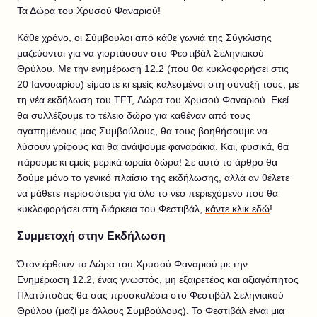
Τα Δώρα του Χρυσού Φαναριού!
Κάθε χρόνο, οι Σύμβουλοι από κάθε γωνιά της Σύγκλισης
μαζεύονται για να γιορτάσουν στο Φεστιβάλ Σεληνιακού
Θρύλου. Με την ενημέρωση 12.2 (που θα κυκλοφορήσει στις
20 Ιανουαρίου) είμαστε κι εμείς καλεσμένοι στη σύναξή τους, με
τη νέα εκδήλωση του TFT, Δώρα του Χρυσού Φαναριού. Εκεί
θα συλλέξουμε το τέλειο δώρο για καθέναν από τους
αγαπημένους μας Συμβούλους, θα τους βοηθήσουμε να
λύσουν γρίφους και θα ανάψουμε φαναράκια. Και, φυσικά, θα
πάρουμε κι εμείς μερικά ωραία δώρα! Σε αυτό το άρθρο θα
δούμε μόνο το γενικό πλαίσιο της εκδήλωσης, αλλά αν θέλετε
να μάθετε περισσότερα για όλο το νέο περιεχόμενο που θα
κυκλοφορήσει στη διάρκεια του Φεστιβάλ,
κάντε κλικ εδώ
!
Συμμετοχή στην Εκδήλωση
Όταν έρθουν τα Δώρα του Χρυσού Φαναριού με την
Ενημέρωση 12.2, ένας γνωστός, μη εξαιρετέος και αξιαγάπητος
Πλατύποδας θα σας προσκαλέσει στο Φεστιβάλ Σεληνιακού
Θρύλου (μαζί με άλλους Συμβούλους). Το Φεστιβάλ είναι μια