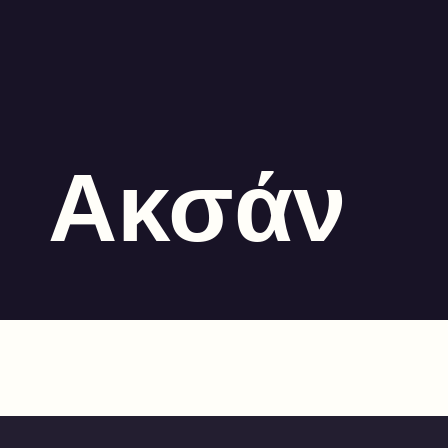
Ακσάν