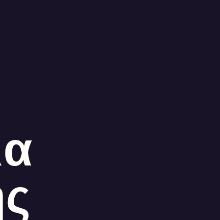
ια
ής