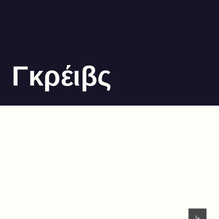
Γκρέιβς