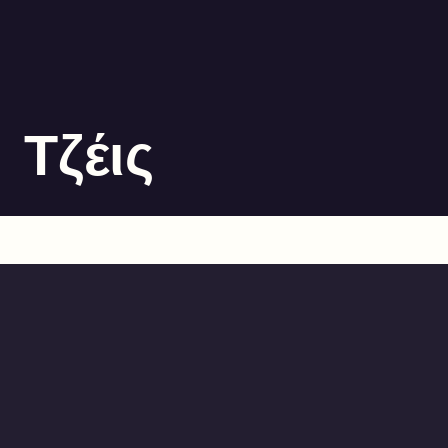
Τζέις