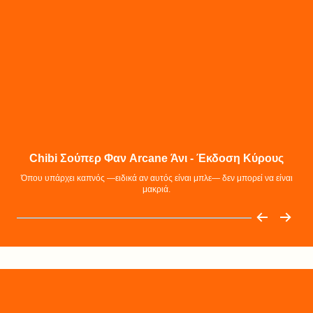
Chibi Σούπερ Φαν Arcane Άνι - Έκδοση Κύρους
Όπου υπάρχει καπνός —ειδικά αν αυτός είναι μπλε— δεν μπορεί να είναι
Η Τζ
μακριά.