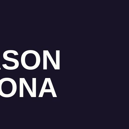
ASON
IONA