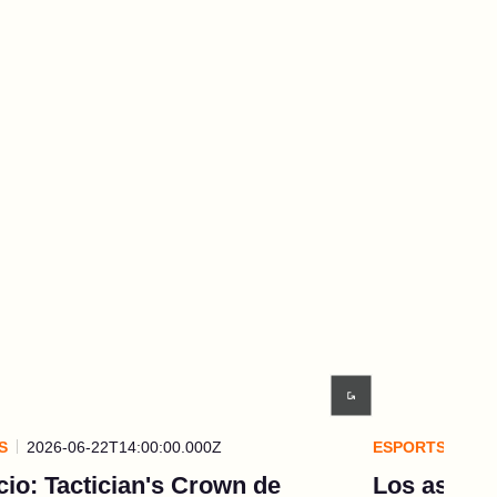
S
2026-06-22T14:00:00.000Z
ESPORTS
202
io: Tactician's Crown de
Los astros