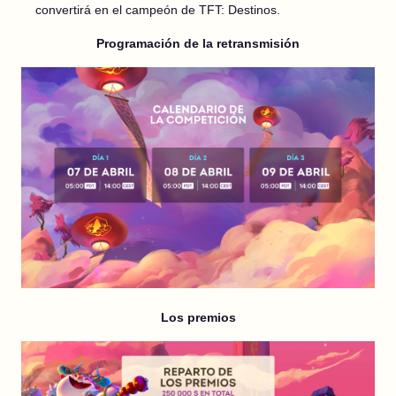
convertirá en el campeón de TFT: Destinos.
Programación de la retransmisión
Los premios