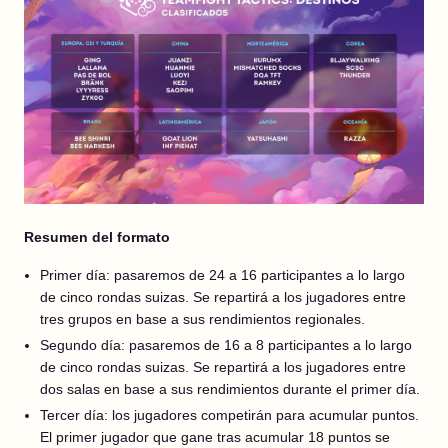
Resumen del formato
Primer día: pasaremos de 24 a 16 participantes a lo largo
de cinco rondas suizas. Se repartirá a los jugadores entre
tres grupos en base a sus rendimientos regionales.
Segundo día: pasaremos de 16 a 8 participantes a lo largo
de cinco rondas suizas. Se repartirá a los jugadores entre
dos salas en base a sus rendimientos durante el primer día.
Tercer día: los jugadores competirán para acumular puntos.
El primer jugador que gane tras acumular 18 puntos se