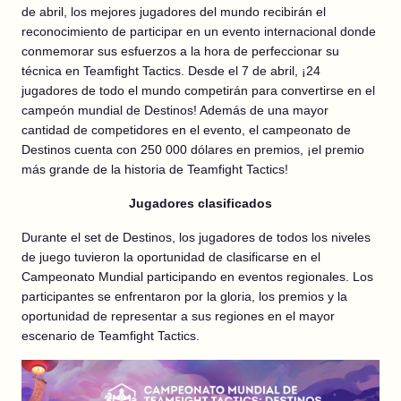
de abril, los mejores jugadores del mundo recibirán el
reconocimiento de participar en un evento internacional donde
conmemorar sus esfuerzos a la hora de perfeccionar su
técnica en Teamfight Tactics. Desde el 7 de abril, ¡24
jugadores de todo el mundo competirán para convertirse en el
campeón mundial de Destinos! Además de una mayor
cantidad de competidores en el evento, el campeonato de
Destinos cuenta con 250 000 dólares en premios, ¡el premio
más grande de la historia de Teamfight Tactics!
Jugadores clasificados
Durante el set de Destinos, los jugadores de todos los niveles
de juego tuvieron la oportunidad de clasificarse en el
Campeonato Mundial participando en eventos regionales. Los
participantes se enfrentaron por la gloria, los premios y la
oportunidad de representar a sus regiones en el mayor
escenario de Teamfight Tactics.