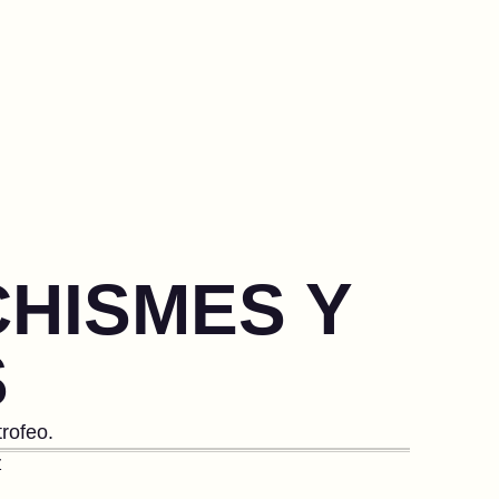
CHISMES Y
S
trofeo.
Z