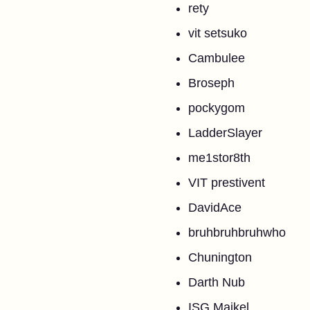
rety
vit setsuko
Cambulee
Broseph
pockygom
LadderSlayer
me1stor8th
VIT prestivent
DavidAce
bruhbruhbruhwho
Chunington
Darth Nub
ISG Maikel