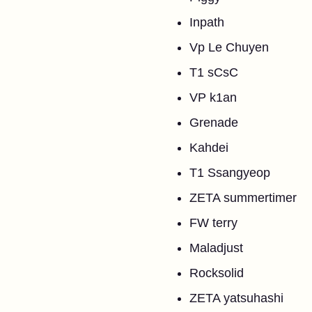
Inpath
Vp Le Chuyen
T1 sCsC
VP k1an
Grenade
Kahdei
T1 Ssangyeop
ZETA summertimer
FW terry
Maladjust
Rocksolid
ZETA yatsuhashi