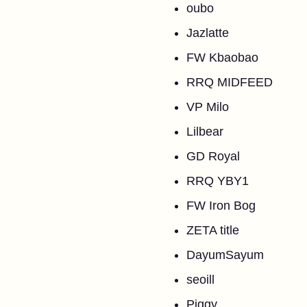
oubo
Jazlatte
FW Kbaobao
RRQ MIDFEED
VP Milo
Lilbear
GD Royal
RRQ YBY1
FW Iron Bog
ZETA title
DayumSayum
seoill
Piggy