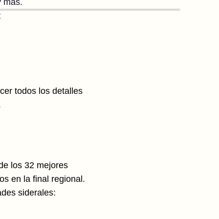
y más.
Z
er todos los detalles
.
nde los 32 mejores
 en la final regional.
des siderales: