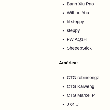
Banh Xiu Pao
WithoutYou
lil steppy
steppy
FW AQ1H
SheeepStick
América
:
CTG robinsongz
CTG Kaiweng
CTG Marcel P
J or C