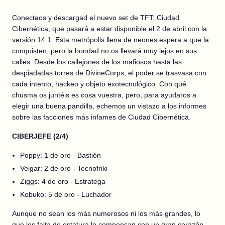
Conectaos y descargad el nuevo set de TFT: Ciudad
Cibernética, que pasará a estar disponible el 2 de abril con la
versión 14.1. Esta metrópolis llena de neones espera a que la
conquisten, pero la bondad no os llevará muy lejos en sus
calles. Desde los callejones de los mafiosos hasta las
despiadadas torres de DivineCorps, el poder se trasvasa con
cada intento, hackeo y objeto exotecnológico. Con qué
chusma os juntéis es cosa vuestra, pero, para ayudaros a
elegir una buena pandilla, echemos un vistazo a los informes
sobre las facciones más infames de Ciudad Cibernética.
CIBERJEFE (2/4)
Poppy: 1 de oro - Bastión
Veigar: 2 de oro - Tecnofriki
Ziggs: 4 de oro - Estratega
Kobuko: 5 de oro - Luchador
Aunque no sean los más numerosos ni los más grandes, lo
que les falta de estatura lo compensan con un gran corazón...,