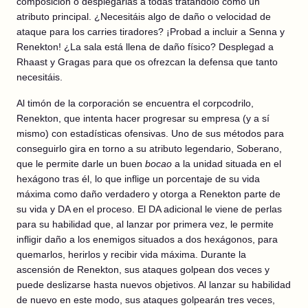
composición o desplegarlas a todas tratándolo como un
atributo principal. ¿Necesitáis algo de daño o velocidad de
ataque para los carries tiradores? ¡Probad a incluir a Senna y
Renekton! ¿La sala está llena de daño físico? Desplegad a
Rhaast y Gragas para que os ofrezcan la defensa que tanto
necesitáis.
Al timón de la corporación se encuentra el corpcodrilo,
Renekton, que intenta hacer progresar su empresa (y a sí
mismo) con estadísticas ofensivas. Uno de sus métodos para
conseguirlo gira en torno a su atributo legendario, Soberano,
que le permite darle un buen
bocao
a la unidad situada en el
hexágono tras él, lo que inflige un porcentaje de su vida
máxima como daño verdadero y otorga a Renekton parte de
su vida y DA en el proceso. El DA adicional le viene de perlas
para su habilidad que, al lanzar por primera vez, le permite
infligir daño a los enemigos situados a dos hexágonos, para
quemarlos, herirlos y recibir vida máxima. Durante la
ascensión de Renekton, sus ataques golpean dos veces y
puede deslizarse hasta nuevos objetivos. Al lanzar su habilidad
de nuevo en este modo, sus ataques golpearán tres veces,