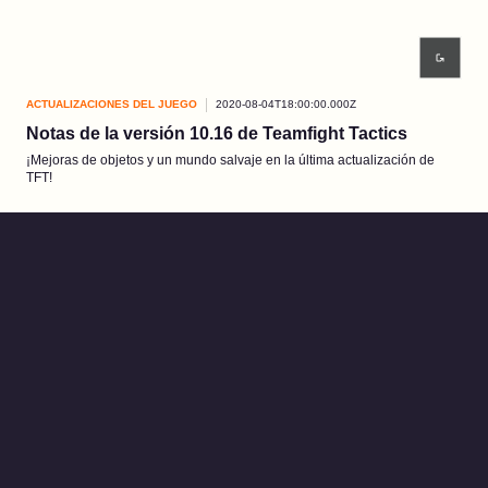
ACTUALIZACIONES DEL JUEGO
2020-08-04T18:00:00.000Z
Notas de la versión 10.16 de Teamfight Tactics
¡Mejoras de objetos y un mundo salvaje en la última actualización de
TFT!