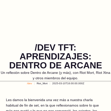
/DEV TFT:
APRENDIZAJES:
DENTRO DE ARCANE
Un reflexión sobre Dentro de Arcane (y más), con Riot Mort, Riot Xtna
y otros miembros del equipo.
/dev
Riot_Mort
2025-03-10T16:00:00.000Z
Les damos la bienvenida una vez más a nuestra charla
habitual de fin de set, en la que reflexionamos sobre lo que
más nos gustó y lo que no nos convenció, los aciertos, los