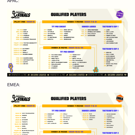
APAC:
EMEA: