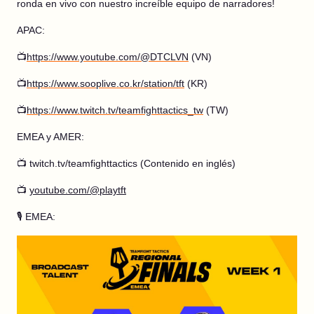
ronda en vivo con nuestro increíble equipo de narradores!
APAC:
📺
https://www.youtube.com/@DTCLVN
(VN)
📺
https://www.sooplive.co.kr/station/tft
(KR)
📺
https://www.twitch.tv/teamfighttactics_tw
(TW)
EMEA y AMER:
📺 twitch.tv/teamfighttactics (Contenido en inglés)
📺
youtube.com/@playtft
🎙️ EMEA: