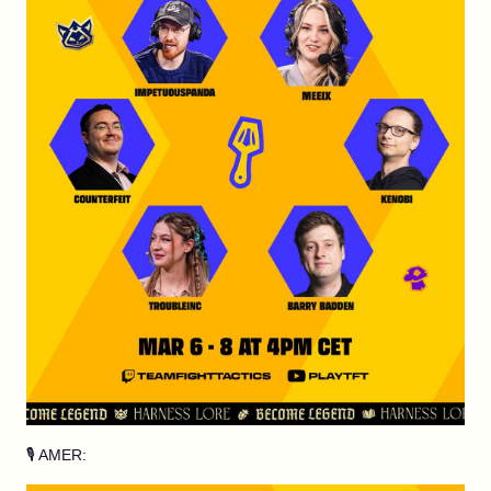
🎙️ AMER: