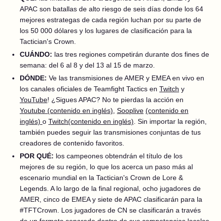
APAC son batallas de alto riesgo de seis días donde los 64
mejores estrategas de cada región luchan por su parte de
los 50 000 dólares y los lugares de clasificación para la
Tactician's Crown.
CUÁNDO:
las tres regiones competirán durante dos fines de
semana: del 6 al 8 y del 13 al 15 de marzo.
DÓNDE:
Ve las transmisiones de AMER y EMEA en vivo en
los canales oficiales de Teamfight Tactics en
Twitch
y
YouTube
! ¿Sigues APAC? No te pierdas la acción en
Youtube
(contenido en inglés)
,
Sooplive
(contenido en
inglés)
o
Twitch
(contenido en inglés)
. Sin importar la región,
también puedes seguir las transmisiones conjuntas de tus
creadores de contenido favoritos.
POR QUÉ:
los campeones obtendrán el título de los
mejores de su región, lo que los acerca un paso más al
escenario mundial en la Tactician's Crown de Lore &
Legends. A lo largo de la final regional, ocho jugadores de
AMER, cinco de EMEA y siete de APAC clasificarán para la
#TFTCrown. Los jugadores de CN se clasificarán a través