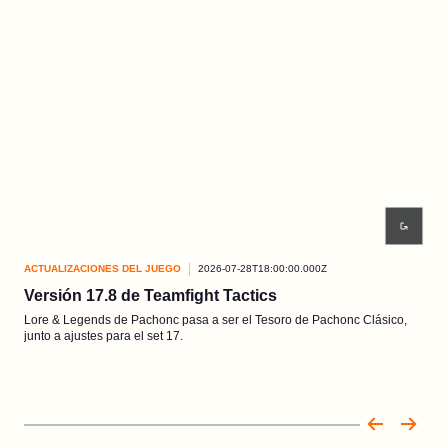
ACTUALIZACIONES DEL JUEGO
2026-07-28T18:00:00.000Z
ACT
Versión 17.8 de Teamfight Tactics
Re
Lore & Legends de Pachonc pasa a ser el Tesoro de Pachonc Clásico,
¡Apr
junto a ajustes para el set 17.
las 