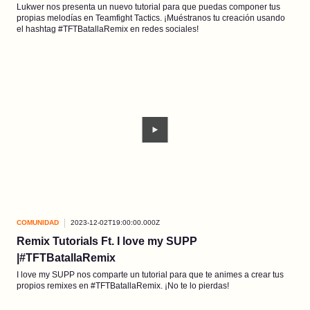
Lukwer nos presenta un nuevo tutorial para que puedas componer tus
propias melodías en Teamfight Tactics. ¡Muéstranos tu creación usando
el hashtag #TFTBatallaRemix en redes sociales!
COMUNIDAD
2023-12-02T19:00:00.000Z
Remix Tutorials Ft. I love my SUPP
|#TFTBatallaRemix
I love my SUPP nos comparte un tutorial para que te animes a crear tus
propios remixes en #TFTBatallaRemix. ¡No te lo pierdas!