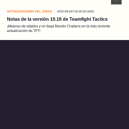
ACTUALIZACIONES DEL JUEGO
2020-08-04T18:00:00.000Z
Notas de la versión 10.16 de Teamfight Tactics
¡Mejoras de objetos y un llega Mundo Chatarra en la más reciente
actualización de TFT!