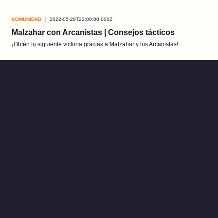
COMUNIDAD
2022-05-28T23:00:00.000Z
Malzahar con Arcanistas | Consejos tácticos
¡Obtén tu siguiente victoria gracias a Malzahar y los Arcanistas!