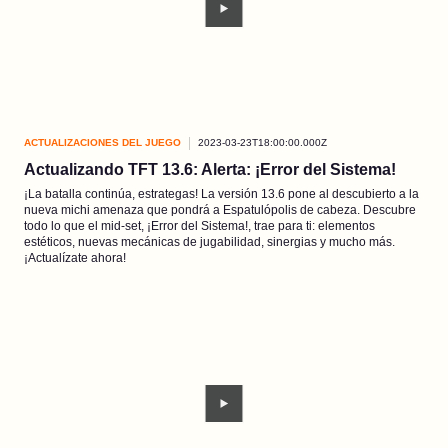
ACTUALIZACIONES DEL JUEGO
2023-03-23T18:00:00.000Z
Actualizando TFT 13.6: Alerta: ¡Error del Sistema!
¡La batalla continúa, estrategas! La versión 13.6 pone al descubierto a la
nueva michi amenaza que pondrá a Espatulópolis de cabeza. Descubre
todo lo que el mid-set, ¡Error del Sistema!, trae para ti: elementos
estéticos, nuevas mecánicas de jugabilidad, sinergias y mucho más.
¡Actualízate ahora!