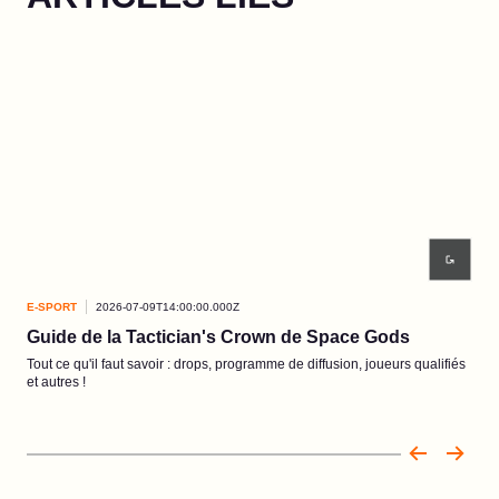
E-SPORT
2026-07-09T14:00:00.000Z
E-S
Guide de la Tactician's Crown de Space Gods
Fin
Tout ce qu'il faut savoir : drops, programme de diffusion, joueurs qualifiés
Les 
et autres !
5 jui