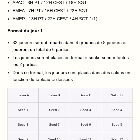
APAC : 3H PT / 12H CEST / 18H SGT
EMEA : 7H PT / 16H CEST / 22H SGT
AMER : 13H PT / 22H CEST / 4H SGT (+1)
Format du jour 1
32 joueurs seront répartis dans 4 groupes de 8 joueurs et
joueront un total de 6 parties.
Les joueurs seront placés en format « snake seed » toutes
les 2 parties.
Dans ce format, les joueurs sont placés dans des salons en
fonction du tableau ci-dessous :
Salon
A
Salon
B
Salon
C
Salon
D
Seed 1
Seed 2
Seed 3
Seed 4
Seed 8
Seed 7
Seed 6
Seed 5
Seed 9
Seed 10
Seed 11
Seed 12