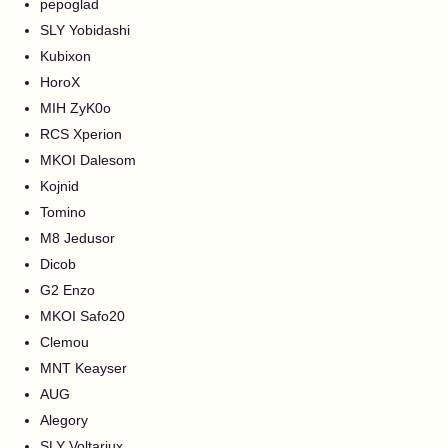
pepoglad
SLY Yobidashi
Kubixon
HoroX
MIH ZyK0o
RCS Xperion
MKOI Dalesom
Kojnid
Tomino
M8 Jedusor
Dicob
G2 Enzo
MKOI Safo20
Clemou
MNT Keayser
AUG
Alegory
SLY Voltariux