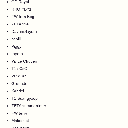
GD Royal
RRQ YBY1
FW Iron Bog
ZETA title
DayumSayum
seoill
Piggy
Inpath
Vp Le Chuyen
T1 sCsC
VP k1an
Grenade
Kahdei
T1 Ssangyeop
ZETA summertimer
FW terry
Maladjust