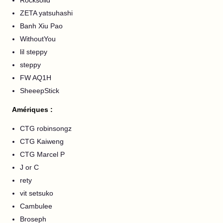
Rocksolid
ZETA yatsuhashi
Banh Xiu Pao
WithoutYou
lil steppy
steppy
FW AQ1H
SheeepStick
Amériques :
CTG robinsongz
CTG Kaiweng
CTG Marcel P
J or C
rety
vit setsuko
Cambulee
Broseph