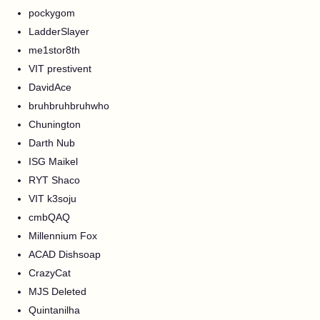
pockygom
LadderSlayer
me1stor8th
VIT prestivent
DavidAce
bruhbruhbruhwho
Chunington
Darth Nub
ISG Maikel
RYT Shaco
VIT k3soju
cmbQAQ
Millennium Fox
ACAD Dishsoap
CrazyCat
MJS Deleted
Quintanilha