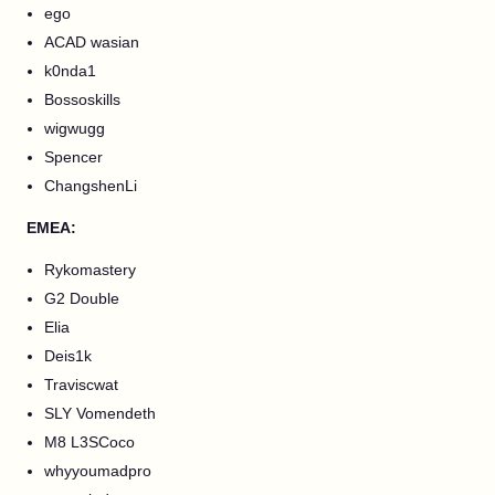
ego
ACAD wasian
k0nda1
Bossoskills
wigwugg
Spencer
ChangshenLi
EMEA:
Rykomastery
G2 Double
Elia
Deis1k
Traviscwat
SLY Vomendeth
M8 L3SCoco
whyyoumadpro