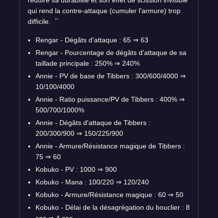
réduire sa durabilité et son effet de scission invisible
qui rend la contre-attaque (cumuler l'armure) trop
difficile.
Rengar - Dégâts d'attaque : 65
⇒
63
Rengar - Pourcentage de dégâts d'attaque de sa
taillade principale : 250%
⇒
240%
Annie - PV de base de Tibbers : 300/600/4000
⇒
10/100/4000
Annie - Ratio puissance/PV de Tibbers : 400%
⇒
500/700/1000%
Annie - Dégâts d'attaque de Tibbers :
200/300/900
⇒
150/225/900
Annie - Armure/Résistance magique de Tibbers :
75
⇒
60
Kobuko - PV : 1000
⇒
900
Kobuko - Mana : 100/220
⇒
120/240
Kobuko - Armure/Résistance magique : 60
⇒
50
Kobuko - Délai de la désagrégation du bouclier : 8