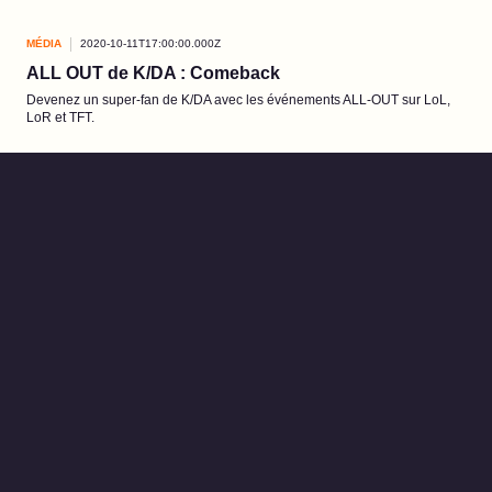
MÉDIA
2020-10-11T17:00:00.000Z
ALL OUT de K/DA : Comeback
Devenez un super-fan de K/DA avec les événements ALL-OUT sur LoL,
LoR et TFT.