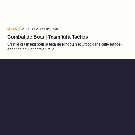
MÉDIA
2021-11-02T15:00:00.000Z
Combat de Bots | Teamfight Tactics
C'est le crash test pour la tech de Pingouin et Crocc dans cette bande-
annonce de Gadgets en folie.